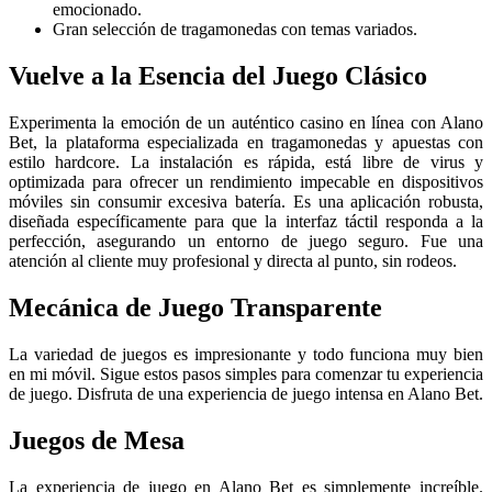
emocionado.
Gran selección de tragamonedas con temas variados.
Vuelve a la Esencia del Juego Clásico
Experimenta la emoción de un auténtico casino en línea con Alano
Bet, la plataforma especializada en tragamonedas y apuestas con
estilo hardcore. La instalación es rápida, está libre de virus y
optimizada para ofrecer un rendimiento impecable en dispositivos
móviles sin consumir excesiva batería. Es una aplicación robusta,
diseñada específicamente para que la interfaz táctil responda a la
perfección, asegurando un entorno de juego seguro. Fue una
atención al cliente muy profesional y directa al punto, sin rodeos.
Mecánica de Juego Transparente
La variedad de juegos es impresionante y todo funciona muy bien
en mi móvil. Sigue estos pasos simples para comenzar tu experiencia
de juego. Disfruta de una experiencia de juego intensa en Alano Bet.
Juegos de Mesa
La experiencia de juego en Alano Bet es simplemente increíble.