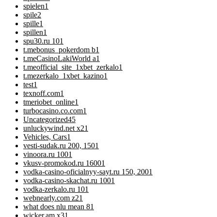
spielen
1
spile
2
spille
1
spillen
1
spu30.ru 10
1
t.mebonus_pokerdom b
1
t.meCasinoLakiWorld a
1
t.meofficial_site_1xbet_zerkalo
1
t.mezerkalo_1xbet_kazino
1
test
1
texnoff.com
1
tmeriobet_online
1
turbocasino.co.com
1
Uncategorized
45
unluckywind.net x2
1
Vehicles, Cars
1
vesti-sudak.ru 200, 150
1
vinoora.ru 100
1
vkusv-promokod.ru 1600
1
vodka-casino-oficialnyy-sayt.ru 150, 200
1
vodka-casino-skachat.ru 100
1
vodka-zerkalo.ru 10
1
webnearly.com z2
1
what does nlu mean 8
1
wicker.am x3
1