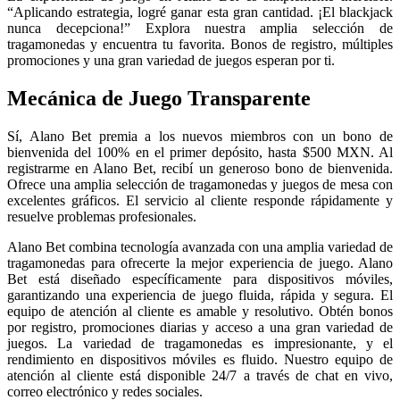
“Aplicando estrategia, logré ganar esta gran cantidad. ¡El blackjack
nunca decepciona!” Explora nuestra amplia selección de
tragamonedas y encuentra tu favorita. Bonos de registro, múltiples
promociones y una gran variedad de juegos esperan por ti.
Mecánica de Juego Transparente
Sí, Alano Bet premia a los nuevos miembros con un bono de
bienvenida del 100% en el primer depósito, hasta $500 MXN. Al
registrarme en Alano Bet, recibí un generoso bono de bienvenida.
Ofrece una amplia selección de tragamonedas y juegos de mesa con
excelentes gráficos. El servicio al cliente responde rápidamente y
resuelve problemas profesionales.
Alano Bet combina tecnología avanzada con una amplia variedad de
tragamonedas para ofrecerte la mejor experiencia de juego. Alano
Bet está diseñado específicamente para dispositivos móviles,
garantizando una experiencia de juego fluida, rápida y segura. El
equipo de atención al cliente es amable y resolutivo. Obtén bonos
por registro, promociones diarias y acceso a una gran variedad de
juegos. La variedad de tragamonedas es impresionante, y el
rendimiento en dispositivos móviles es fluido. Nuestro equipo de
atención al cliente está disponible 24/7 a través de chat en vivo,
correo electrónico y redes sociales.