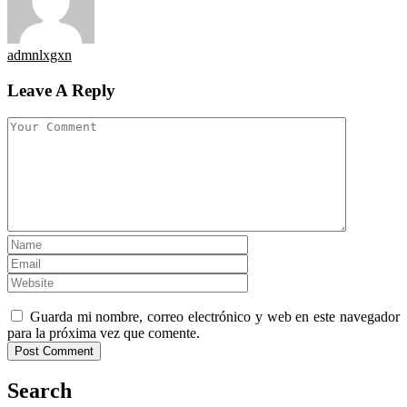
admnlxgxn
Leave A Reply
Guarda mi nombre, correo electrónico y web en este navegador
para la próxima vez que comente.
Search