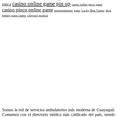
casino online game pin up
pinco
casino online pinco game
casino pinco online game
entretenimiento
game
Lucky Bear Casino
slota
betting game casino
ελληνική ρουλέτα
Somos la red de servicios ambulatorios más moderna de Guayaquil.
Contamos con el directorio médico más calificado del país, siendo