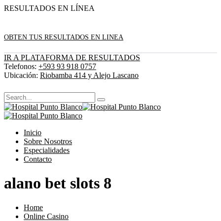
RESULTADOS EN LÍNEA
OBTEN TUS RESULTADOS EN LINEA
IR A PLATAFORMA DE RESULTADOS
Telefonos:
+593 93 918 0757
Ubicación:
Riobamba 414 y Alejo Lascano
Inicio
Sobre Nosotros
Especialidades
Contacto
alano bet slots 8
Home
Online Casino