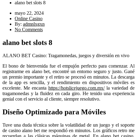
alano bet slots 8
mayo 22, 2024
Online Casino
By:
admnlxgxn
No Comments
alano bet slots 8
ALANO BET Casino: Tragamonedas, juegos y diversión en vivo
El bono de bienvenida fue el empujón perfecto para comenzar. Al
registrarme en alano bet, encontré un entorno seguro y justo. Gané
un premio importante y el retiro se procesó en minutos. La descarga
de la app es sencilla, y el rendimiento en dispositivos móviles es
excelente. Me encanta
https://hotslicejuego.com.mx/
la variedad de
tragamonedas y la fluidez en cada giro. He tenido una experiencia
genial con el servicio al cliente, siempre resolutivo.
Diseño Optimizado para Móviles
Tuve una duda técnica sobre la volatilidad de un juego y el soporte
de casino alano bet me respondió en minutos. Los gráficos retro me
recuerdan a las clásicas máquinas de metal. En alano bet casino,