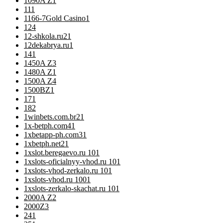
1090A Z
1
11
1
1166-7Gold Casino
1
12
4
12-shkola.ru2
1
12dekabrya.ru
1
14
1
1450A Z
3
1480A Z
1
1500A Z
4
1500BZ
1
17
1
18
2
1winbets.com.br2
1
1x-betph.com4
1
1xbetapp-ph.com3
1
1xbetph.net2
1
1xslot.beregaevo.ru 10
1
1xslots-oficialnyy-vhod.ru 10
1
1xslots-vhod-zerkalo.ru 10
1
1xslots-vhod.ru 100
1
1xslots-zerkalo-skachat.ru 10
1
2000A Z
2
2000Z
3
24
1