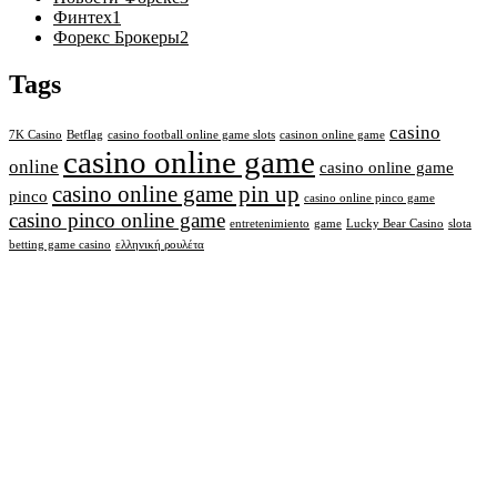
Финтех
1
Форекс Брокеры
2
Tags
casino
7K Casino
Betflag
casino football online game slots
casinon online game
casino online game
online
casino online game
casino online game pin up
pinco
casino online pinco game
casino pinco online game
entretenimiento
game
Lucky Bear Casino
slota
betting game casino
ελληνική ρουλέτα