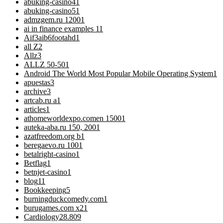
abuking-casino4
1
abuking-casino5
1
admzgem.ru 1200
1
ai in finance examples 1
1
Aif3aib6footahd
1
all Z
2
Allz
3
ALLZ 50-50
1
Android The World Most Popular Mobile Operating System
1
apuestas
3
archive
3
artcab.ru a
1
articles
1
athomeworldexpo.comen 1500
1
auteka-aba.ru 150, 200
1
azatfreedom.org b
1
beregaevo.ru 100
1
betalright-casino
1
Betflag
1
betnjet-casino
1
blog
11
Bookkeeping
5
burningduckcomedy.com
1
burugames.com x2
1
Cardiology
28.809