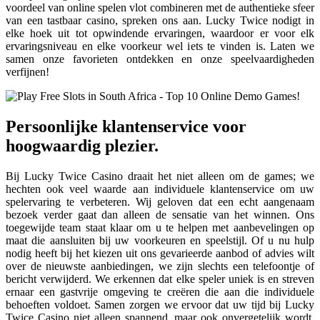
voordeel van online spelen vlot combineren met de authentieke sfeer
van een tastbaar casino, spreken ons aan. Lucky Twice nodigt in
elke hoek uit tot opwindende ervaringen, waardoor er voor elk
ervaringsniveau en elke voorkeur wel iets te vinden is. Laten we
samen onze favorieten ontdekken en onze speelvaardigheden
verfijnen!
Persoonlijke klantenservice voor
hoogwaardig plezier.
Bij Lucky Twice Casino draait het niet alleen om de games; we
hechten ook veel waarde aan individuele klantenservice om uw
spelervaring te verbeteren. Wij geloven dat een echt aangenaam
bezoek verder gaat dan alleen de sensatie van het winnen. Ons
toegewijde team staat klaar om u te helpen met aanbevelingen op
maat die aansluiten bij uw voorkeuren en speelstijl. Of u nu hulp
nodig heeft bij het kiezen uit ons gevarieerde aanbod of advies wilt
over de nieuwste aanbiedingen, we zijn slechts een telefoontje of
bericht verwijderd. We erkennen dat elke speler uniek is en streven
ernaar een gastvrije omgeving te creëren die aan die individuele
behoeften voldoet. Samen zorgen we ervoor dat uw tijd bij Lucky
Twice Casino niet alleen spannend, maar ook onvergetelijk wordt.