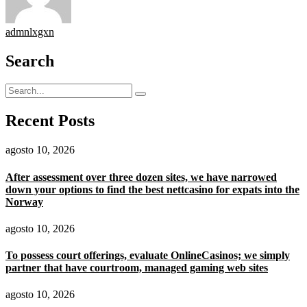
admnlxgxn
Search
Recent Posts
agosto 10, 2026
After assessment over three dozen sites, we have narrowed
down your options to find the best nettcasino for expats into the
Norway
agosto 10, 2026
To possess court offerings, evaluate OnlineCasinos; we simply
partner that have courtroom, managed gaming web sites
agosto 10, 2026