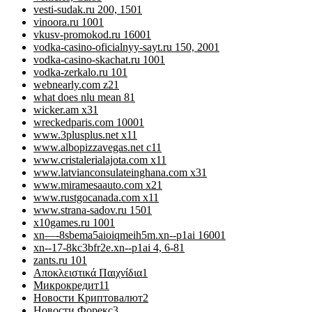
vesti-sudak.ru 200, 150
1
vinoora.ru 100
1
vkusv-promokod.ru 1600
1
vodka-casino-oficialnyy-sayt.ru 150, 200
1
vodka-casino-skachat.ru 100
1
vodka-zerkalo.ru 10
1
webnearly.com z2
1
what does nlu mean 8
1
wicker.am x3
1
wreckedparis.com 1000
1
www.3plusplus.net x1
1
www.albopizzavegas.net c1
1
www.cristalerialajota.com x1
1
www.latvianconsulateinghana.com x3
1
www.miramesaauto.com x2
1
www.rustgocanada.com x1
1
www.strana-sadov.ru 150
1
x10games.ru 100
1
xn—-8sbema5aioiqmeih5m.xn--p1ai 1600
1
xn--17-8kc3bfr2e.xn--p1ai 4, 6-8
1
zants.ru 10
1
Αποκλειστικά Παιχνίδια
1
Микрокредит
11
Новости Криптовалют
2
Новости Форекс
3