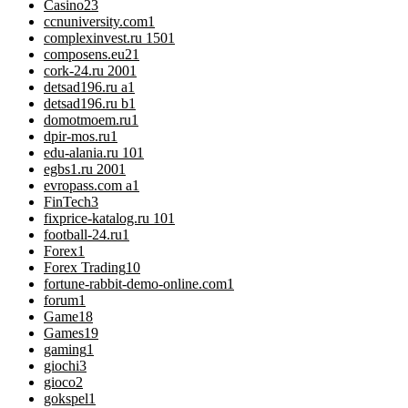
Casino
23
ccnuniversity.com
1
complexinvest.ru 150
1
composens.eu2
1
cork-24.ru 200
1
detsad196.ru a
1
detsad196.ru b
1
domotmoem.ru
1
dpir-mos.ru
1
edu-alania.ru 10
1
egbs1.ru 200
1
evropass.com a
1
FinTech
3
fixprice-katalog.ru 10
1
football-24.ru
1
Forex
1
Forex Trading
10
fortune-rabbit-demo-online.com
1
forum
1
Game
18
Games
19
gaming
1
giochi
3
gioco
2
gokspel
1