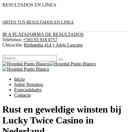
RESULTADOS EN LÍNEA
OBTEN TUS RESULTADOS EN LINEA
IR A PLATAFORMA DE RESULTADOS
Telefonos:
+593 93 918 0757
Ubicación:
Riobamba 414 y Alejo Lascano
Inicio
Sobre Nosotros
Especialidades
Contacto
Rust en geweldige winsten bij
Lucky Twice Casino in
Nederland.