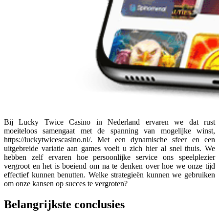
Bij Lucky Twice Casino in Nederland ervaren we dat rust
moeiteloos samengaat met de spanning van mogelijke winst,
https://luckytwicescasino.nl/
. Met een dynamische sfeer en een
uitgebreide variatie aan games voelt u zich hier al snel thuis. We
hebben zelf ervaren hoe persoonlijke service ons speelplezier
vergroot en het is boeiend om na te denken over hoe we onze tijd
effectief kunnen benutten. Welke strategieën kunnen we gebruiken
om onze kansen op succes te vergroten?
Belangrijkste conclusies