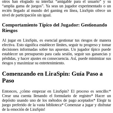
otros han elogiado su interfaz “amigable para el usuario” y su
“amplia gama de juegos”. Ya seas un jugador experimentado o un
recién llegado al mundo del gaming en línea, LiraSpin ofrece un
nivel de participación sin igual.
Comportamiento Típico del Jugador: Gestionando
Riesgos
Al jugar en LiraSpin, es esencial gestionar tus riesgos de manera
efectiva. Esto significa establecer límites, seguir tu progreso y tomar
decisiones informadas sobre tus apuestas. Un jugador típico puede
establecer un presupuesto para cada sesión, seguir sus ganancias y
pérdidas, y hacer ajustes en consecuencia. Así, puede minimizar sus
riesgos y maximizar su entretenimiento.
Comenzando en LiraSpin: Guía Paso a
Paso
Entonces, ¿cómo empezar en LiraSpin? El proceso es sencillo:*
Crear una cuenta llenando el formulario de registro* Hacer un
depósito usando uno de los métodos de pago aceptados* Elegir tu
juego preferido de la vasta biblioteca* Comenzar a jugar y disfrutar
de la emoción de LiraSpin!