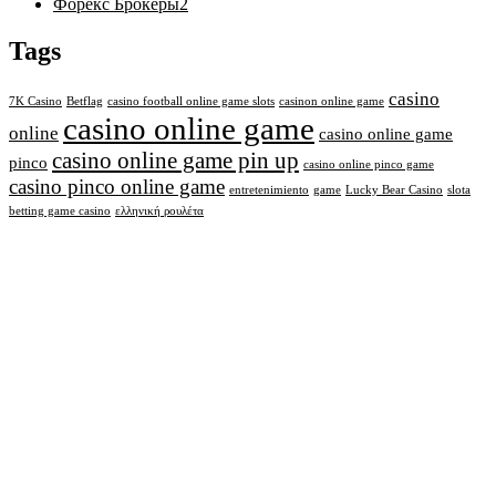
Форекс Брокеры
2
Tags
casino
7K Casino
Betflag
casino football online game slots
casinon online game
casino online game
online
casino online game
casino online game pin up
pinco
casino online pinco game
casino pinco online game
entretenimiento
game
Lucky Bear Casino
slota
betting game casino
ελληνική ρουλέτα