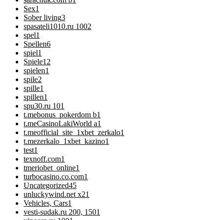
Sex
1
Sober living
3
spasateli1010.ru 100
2
spel
1
Spellen
6
spiel
1
Spiele
12
spielen
1
spile
2
spille
1
spillen
1
spu30.ru 10
1
t.mebonus_pokerdom b
1
t.meCasinoLakiWorld a
1
t.meofficial_site_1xbet_zerkalo
1
t.mezerkalo_1xbet_kazino
1
test
1
texnoff.com
1
tmeriobet_online
1
turbocasino.co.com
1
Uncategorized
45
unluckywind.net x2
1
Vehicles, Cars
1
vesti-sudak.ru 200, 150
1