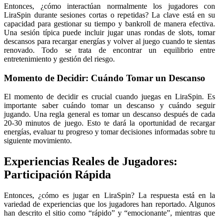
Entonces, ¿cómo interactúan normalmente los jugadores con
LiraSpin durante sesiones cortas o repetidas? La clave está en su
capacidad para gestionar su tiempo y bankroll de manera efectiva.
Una sesión típica puede incluir jugar unas rondas de slots, tomar
descansos para recargar energías y volver al juego cuando te sientas
renovado. Todo se trata de encontrar un equilibrio entre
entretenimiento y gestión del riesgo.
Momento de Decidir: Cuándo Tomar un Descanso
El momento de decidir es crucial cuando juegas en LiraSpin. Es
importante saber cuándo tomar un descanso y cuándo seguir
jugando. Una regla general es tomar un descanso después de cada
20-30 minutos de juego. Esto te dará la oportunidad de recargar
energías, evaluar tu progreso y tomar decisiones informadas sobre tu
siguiente movimiento.
Experiencias Reales de Jugadores:
Participación Rápida
Entonces, ¿cómo es jugar en LiraSpin? La respuesta está en la
variedad de experiencias que los jugadores han reportado. Algunos
han descrito el sitio como “rápido” y “emocionante”, mientras que