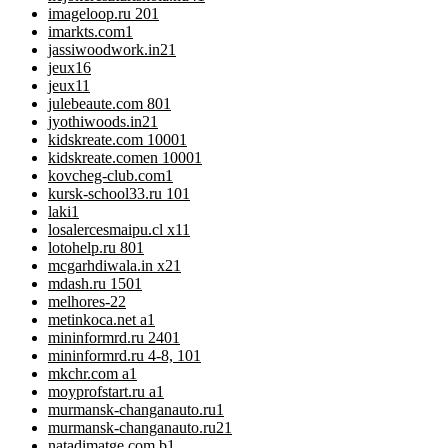
imageloop.ru 20
1
imarkts.com
1
jassiwoodwork.in2
1
jeux
16
jeux1
1
julebeaute.com 80
1
jyothiwoods.in2
1
kidskreate.com 1000
1
kidskreate.comen 1000
1
kovcheg-club.com
1
kursk-school33.ru 10
1
laki
1
losalercesmaipu.cl x1
1
lotohelp.ru 80
1
mcgarhdiwala.in x2
1
mdash.ru 150
1
melhores-2
2
metinkoca.net a
1
mininformrd.ru 240
1
mininformrd.ru 4-8, 10
1
mkchr.com a
1
moyprofstart.ru a
1
murmansk-changanauto.ru
1
murmansk-changanauto.ru2
1
natadimatge.com b
1