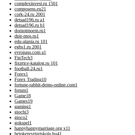
complexinvest.ru 150
1
composens.eu2
1
cork-24.ru 200
1
detsad196.ru a
1
detsad196.ru b
1
domotmoem.ru
1
dpir-mos.ru
1
edu-alania.ru 10
1
egbs1.ru 200
1
evropass.com a
1
FinTech
3
fixprice-katalog.ru 10
1
football-24.ru
1
Forex
1
Forex Trading
10
fortune-rabbit-demo-online.com
1
forum
1
Game
18
Games
19
gaming
1
giochi
3
gioco
2
gokspel
1
happyhappymarriage.org x1
1
hejokereszturiskola.hu4
1