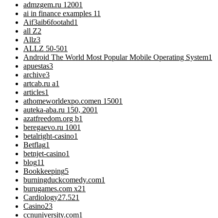
admzgem.ru 1200
1
ai in finance examples 1
1
Aif3aib6footahd
1
all Z
2
Allz
3
ALLZ 50-50
1
Android The World Most Popular Mobile Operating System
1
apuestas
3
archive
3
artcab.ru a
1
articles
1
athomeworldexpo.comen 1500
1
auteka-aba.ru 150, 200
1
azatfreedom.org b
1
beregaevo.ru 100
1
betalright-casino
1
Betflag
1
betnjet-casino
1
blog
11
Bookkeeping
5
burningduckcomedy.com
1
burugames.com x2
1
Cardiology
27.521
Casino
23
ccnuniversity.com
1