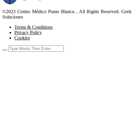
f
©2023 Centro Médico Punto Blanco , All Rights Reserved. Geek
Soluciones
Terms & Conditions
Privacy Policy
Cookies