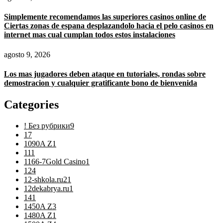
Simplemente recomendamos las superiores casinos online de
Ciertas zonas de espana desplazandolo hacia el pelo casinos en
internet mas cual cumplan todos estos instalaciones
agosto 9, 2026
Los mas jugadores deben ataque en tutoriales, rondas sobre
demostracion y cualquier gratificante bono de bienvenida
Categories
! Без рубрики
9
1
7
1090A Z
1
11
1
1166-7Gold Casino
1
12
4
12-shkola.ru2
1
12dekabrya.ru
1
14
1
1450A Z
3
1480A Z
1