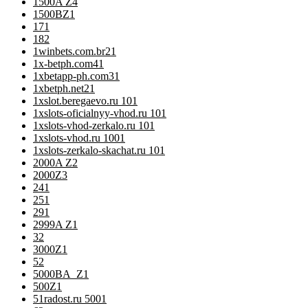
1500A Z
4
1500BZ
1
17
1
18
2
1winbets.com.br2
1
1x-betph.com4
1
1xbetapp-ph.com3
1
1xbetph.net2
1
1xslot.beregaevo.ru 10
1
1xslots-oficialnyy-vhod.ru 10
1
1xslots-vhod-zerkalo.ru 10
1
1xslots-vhod.ru 100
1
1xslots-zerkalo-skachat.ru 10
1
2000A Z
2
2000Z
3
24
1
25
1
29
1
2999A Z
1
3
2
3000Z
1
5
2
5000BA_Z
1
500Z
1
51radost.ru 500
1