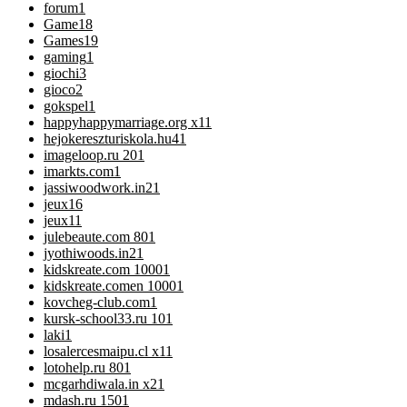
forum
1
Game
18
Games
19
gaming
1
giochi
3
gioco
2
gokspel
1
happyhappymarriage.org x1
1
hejokereszturiskola.hu4
1
imageloop.ru 20
1
imarkts.com
1
jassiwoodwork.in2
1
jeux
16
jeux1
1
julebeaute.com 80
1
jyothiwoods.in2
1
kidskreate.com 1000
1
kidskreate.comen 1000
1
kovcheg-club.com
1
kursk-school33.ru 10
1
laki
1
losalercesmaipu.cl x1
1
lotohelp.ru 80
1
mcgarhdiwala.in x2
1
mdash.ru 150
1