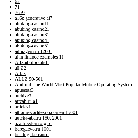
6
2
7
1
76
59
a16z generative ai
7
abuking-casino1
1
abuking-casino2
1
abuking-casino3
1
abuking-casino4
1
abuking-casino5
1
admzgem.ru 1200
1
ai in finance examples 1
1
Aif3aib6footahd
1
all Z
2
Allz
3
ALLZ 50-50
1
Android The World Most Popular Mobile Operating System
1
apuestas
3
archive
3
artcab.ru a
1
articles
1
athomeworldexpo.comen 1500
1
auteka-aba.ru 150, 200
1
azatfreedom.org b
1
beregaevo.ru 100
1
betalright-casino
1