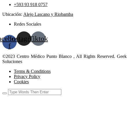
+593 93 918 0757
Ubicación:
Alejo Lascano y Riobamba
Redes Sociales
acebook-
Instagram
Tiktok
f
©2023 Centro Médico Punto Blanco , All Rights Reserved. Geek
Soluciones
Terms & Conditions
Privacy Policy
Cookies