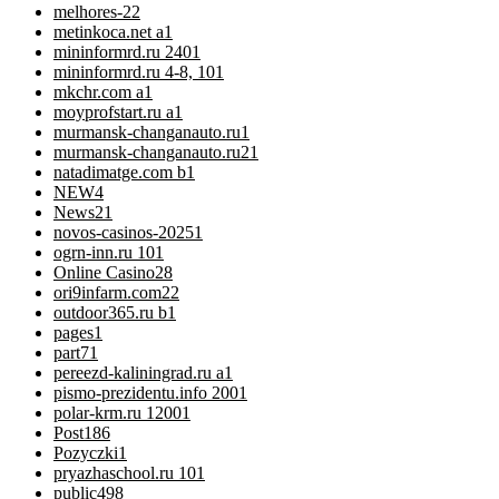
melhores-2
2
metinkoca.net a
1
mininformrd.ru 240
1
mininformrd.ru 4-8, 10
1
mkchr.com a
1
moyprofstart.ru a
1
murmansk-changanauto.ru
1
murmansk-changanauto.ru2
1
natadimatge.com b
1
NEW
4
News
21
novos-casinos-2025
1
ogrn-inn.ru 10
1
Online Casino
28
ori9infarm.com2
2
outdoor365.ru b
1
pages
1
part7
1
pereezd-kaliningrad.ru a
1
pismo-prezidentu.info 200
1
polar-krm.ru 1200
1
Post
186
Pozyczki
1
pryazhaschool.ru 10
1
public
498