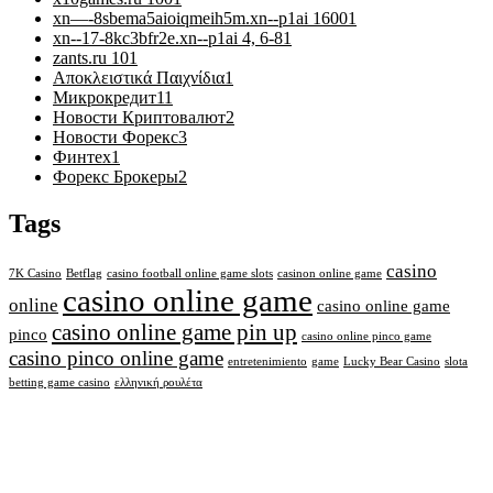
xn—-8sbema5aioiqmeih5m.xn--p1ai 1600
1
xn--17-8kc3bfr2e.xn--p1ai 4, 6-8
1
zants.ru 10
1
Αποκλειστικά Παιχνίδια
1
Микрокредит
11
Новости Криптовалют
2
Новости Форекс
3
Финтех
1
Форекс Брокеры
2
Tags
casino
7K Casino
Betflag
casino football online game slots
casinon online game
casino online game
online
casino online game
casino online game pin up
pinco
casino online pinco game
casino pinco online game
entretenimiento
game
Lucky Bear Casino
slota
betting game casino
ελληνική ρουλέτα