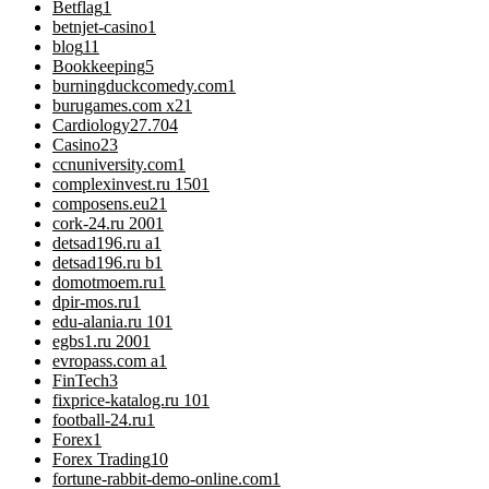
Betflag
1
betnjet-casino
1
blog
11
Bookkeeping
5
burningduckcomedy.com
1
burugames.com x2
1
Cardiology
27.704
Casino
23
ccnuniversity.com
1
complexinvest.ru 150
1
composens.eu2
1
cork-24.ru 200
1
detsad196.ru a
1
detsad196.ru b
1
domotmoem.ru
1
dpir-mos.ru
1
edu-alania.ru 10
1
egbs1.ru 200
1
evropass.com a
1
FinTech
3
fixprice-katalog.ru 10
1
football-24.ru
1
Forex
1
Forex Trading
10
fortune-rabbit-demo-online.com
1