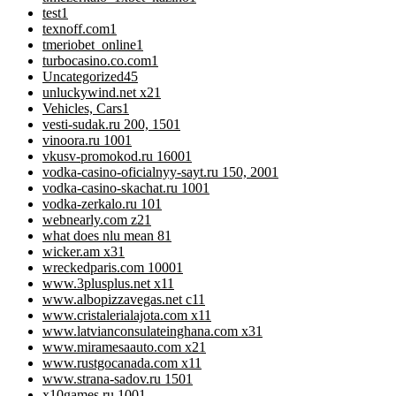
test
1
texnoff.com
1
tmeriobet_online
1
turbocasino.co.com
1
Uncategorized
45
unluckywind.net x2
1
Vehicles, Cars
1
vesti-sudak.ru 200, 150
1
vinoora.ru 100
1
vkusv-promokod.ru 1600
1
vodka-casino-oficialnyy-sayt.ru 150, 200
1
vodka-casino-skachat.ru 100
1
vodka-zerkalo.ru 10
1
webnearly.com z2
1
what does nlu mean 8
1
wicker.am x3
1
wreckedparis.com 1000
1
www.3plusplus.net x1
1
www.albopizzavegas.net c1
1
www.cristalerialajota.com x1
1
www.latvianconsulateinghana.com x3
1
www.miramesaauto.com x2
1
www.rustgocanada.com x1
1
www.strana-sadov.ru 150
1
x10games.ru 100
1