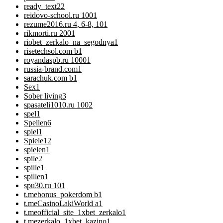
ready_text
22
reidovo-school.ru 100
1
rezume2016.ru 4, 6-8, 10
1
rikmorti.ru 200
1
riobet_zerkalo_na_segodnya
1
risetechsol.com b
1
royandaspb.ru 1000
1
russia-brand.com
1
sarachuk.com b
1
Sex
1
Sober living
3
spasateli1010.ru 100
2
spel
1
Spellen
6
spiel
1
Spiele
12
spielen
1
spile
2
spille
1
spillen
1
spu30.ru 10
1
t.mebonus_pokerdom b
1
t.meCasinoLakiWorld a
1
t.meofficial_site_1xbet_zerkalo
1
t.mezerkalo_1xbet_kazino
1