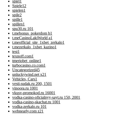
spiel
1
Spiele
12
spielen
1
spile
2
spille
1
spillen
1
spu30.ru 10
1
t.mebonus_pokerdom b
1
t.meCasinoLakiWorld a
1
t.meofficial_site_1xbet_zerkalo
1
t.mezerkalo_1xbet_kazino
1
test
1
texnoff.com
1
tmeriobet_online
1
turbocasino.co.com
1
Uncategorized
45
unluckywind.net x2
1
Vehicles, Cars
1
vesti-sudak.ru 200, 150
1
vinoora.ru 100
1
vkusv-promokod.ru 1600
1
vodka-casino-oficialnyy-sayt.ru 150, 200
1
vodka-casino-skachat.ru 100
1
vodka-zerkalo.ru 10
1
webnearly.com z2
1