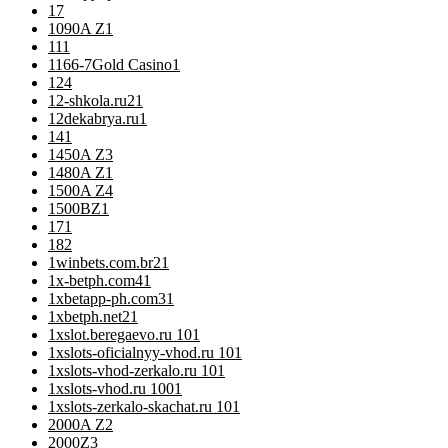
1
7
1090A Z
1
11
1
1166-7Gold Casino
1
12
4
12-shkola.ru2
1
12dekabrya.ru
1
14
1
1450A Z
3
1480A Z
1
1500A Z
4
1500BZ
1
17
1
18
2
1winbets.com.br2
1
1x-betph.com4
1
1xbetapp-ph.com3
1
1xbetph.net2
1
1xslot.beregaevo.ru 10
1
1xslots-oficialnyy-vhod.ru 10
1
1xslots-vhod-zerkalo.ru 10
1
1xslots-vhod.ru 100
1
1xslots-zerkalo-skachat.ru 10
1
2000A Z
2
2000Z
3