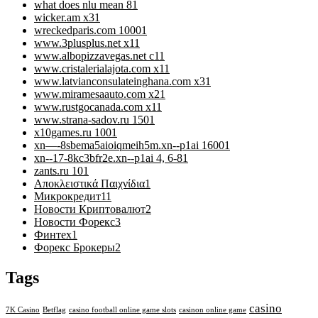
what does nlu mean 8
1
wicker.am x3
1
wreckedparis.com 1000
1
www.3plusplus.net x1
1
www.albopizzavegas.net c1
1
www.cristalerialajota.com x1
1
www.latvianconsulateinghana.com x3
1
www.miramesaauto.com x2
1
www.rustgocanada.com x1
1
www.strana-sadov.ru 150
1
x10games.ru 100
1
xn—-8sbema5aioiqmeih5m.xn--p1ai 1600
1
xn--17-8kc3bfr2e.xn--p1ai 4, 6-8
1
zants.ru 10
1
Αποκλειστικά Παιχνίδια
1
Микрокредит
11
Новости Криптовалют
2
Новости Форекс
3
Финтех
1
Форекс Брокеры
2
Tags
casino
7K Casino
Betflag
casino football online game slots
casinon online game