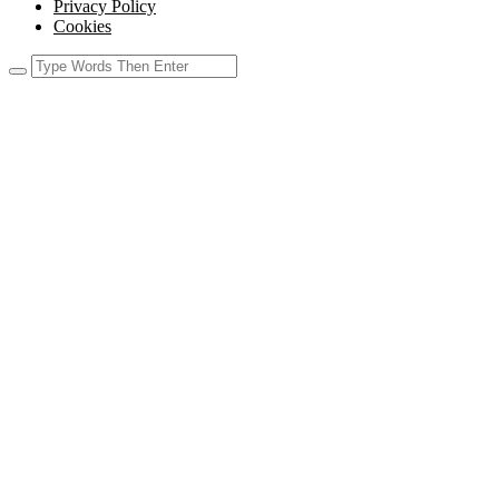
Privacy Policy
Cookies