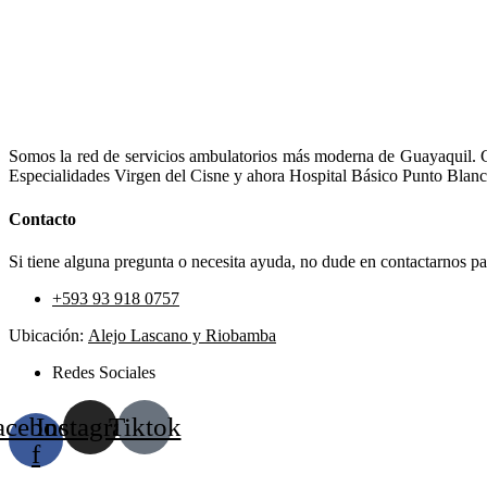
Somos la red de servicios ambulatorios más moderna de Guayaquil. Co
Especialidades Virgen del Cisne y ahora Hospital Básico Punto Blanc
Contacto
Si tiene alguna pregunta o necesita ayuda, no dude en contactarnos par
+593 93 918 0757
Ubicación:
Alejo Lascano y Riobamba
Redes Sociales
acebook-
Instagram
Tiktok
f