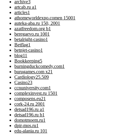
archive
3
artcab.ru a
1
articles
1
athomeworldexpo.comen 1500
1
auteka-aba.ru 150, 200
1
azatfreedom.org b
1
beregaevo.ru 100
1
betalright-casino
1
Betflag
1
betnjet-casino
1
blog
11
Bookkeeping
5
burningduckcomedy.com
1
burugames.com x2
1
Cardiology
25.509
Casino
23
ccnuniversity.com
1
complexinvest.ru 150
1
composens.eu2
1
cork-24.ru 200
1
detsad196.ru a
1
detsad196.ru b
1
domotmoem.ru
1
dpir-mos.ru
1
edu-alania.ru 10
1