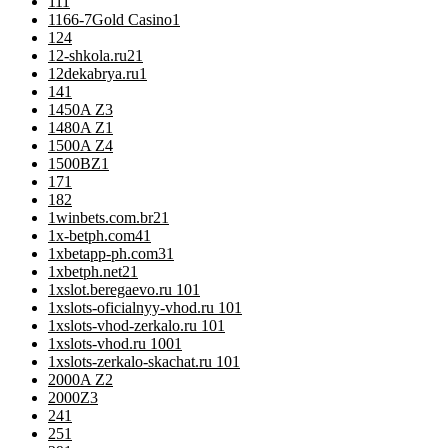
11
1
1166-7Gold Casino
1
12
4
12-shkola.ru2
1
12dekabrya.ru
1
14
1
1450A Z
3
1480A Z
1
1500A Z
4
1500BZ
1
17
1
18
2
1winbets.com.br2
1
1x-betph.com4
1
1xbetapp-ph.com3
1
1xbetph.net2
1
1xslot.beregaevo.ru 10
1
1xslots-oficialnyy-vhod.ru 10
1
1xslots-vhod-zerkalo.ru 10
1
1xslots-vhod.ru 100
1
1xslots-zerkalo-skachat.ru 10
1
2000A Z
2
2000Z
3
24
1
25
1