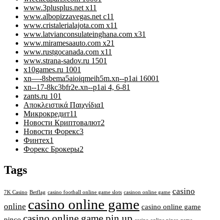
www.3plusplus.net x1
1
www.albopizzavegas.net c1
1
www.cristalerialajota.com x1
1
www.latvianconsulateinghana.com x3
1
www.miramesaauto.com x2
1
www.rustgocanada.com x1
1
www.strana-sadov.ru 150
1
x10games.ru 100
1
xn—-8sbema5aioiqmeih5m.xn--p1ai 1600
1
xn--17-8kc3bfr2e.xn--p1ai 4, 6-8
1
zants.ru 10
1
Αποκλειστικά Παιχνίδια
1
Микрокредит
11
Новости Криптовалют
2
Новости Форекс
3
Финтех
1
Форекс Брокеры
2
Tags
casino
7K Casino
Betflag
casino football online game slots
casinon online game
casino online game
online
casino online game
casino online game pin up
pinco