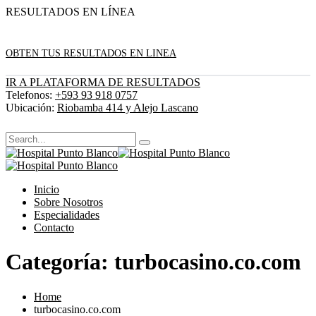
RESULTADOS EN LÍNEA
OBTEN TUS RESULTADOS EN LINEA
IR A PLATAFORMA DE RESULTADOS
Telefonos:
+593 93 918 0757
Ubicación:
Riobamba 414 y Alejo Lascano
Inicio
Sobre Nosotros
Especialidades
Contacto
Categoría:
turbocasino.co.com
Home
turbocasino.co.com