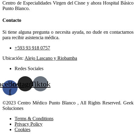
Centro de Especialidades Virgen del Cisne y ahora Hospital Básico
Punto Blanco.
Contacto
Si tiene alguna pregunta o necesita ayuda, no dude en contactarnos
para recibir asistencia médica.
+593 93 918 0757
Ubicación:
Alejo Lascano y Riobamba
Redes Sociales
acebook-
Instagram
Tiktok
f
©2023 Centro Médico Punto Blanco , All Rights Reserved. Geek
Soluciones
Terms & Conditions
Privacy Policy
Cookies