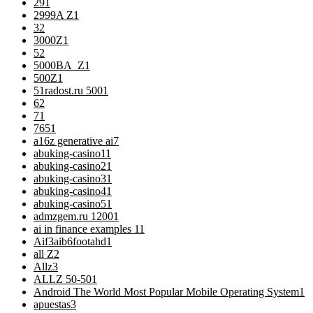
29
1
2999A Z
1
3
2
3000Z
1
5
2
5000BA_Z
1
500Z
1
51radost.ru 500
1
6
2
7
1
76
51
a16z generative ai
7
abuking-casino1
1
abuking-casino2
1
abuking-casino3
1
abuking-casino4
1
abuking-casino5
1
admzgem.ru 1200
1
ai in finance examples 1
1
Aif3aib6footahd
1
all Z
2
Allz
3
ALLZ 50-50
1
Android The World Most Popular Mobile Operating System
1
apuestas
3