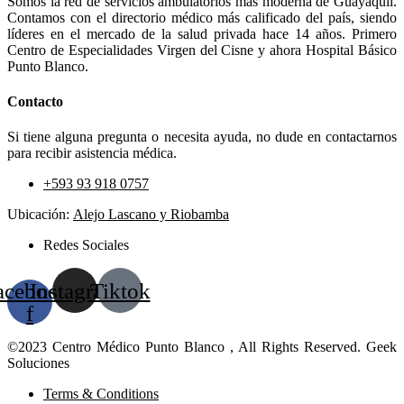
Somos la red de servicios ambulatorios más moderna de Guayaquil.
Contamos con el directorio médico más calificado del país, siendo
líderes en el mercado de la salud privada hace 14 años. Primero
Centro de Especialidades Virgen del Cisne y ahora Hospital Básico
Punto Blanco.
Contacto
Si tiene alguna pregunta o necesita ayuda, no dude en contactarnos
para recibir asistencia médica.
+593 93 918 0757
Ubicación:
Alejo Lascano y Riobamba
Redes Sociales
acebook-
Instagram
Tiktok
f
©2023 Centro Médico Punto Blanco , All Rights Reserved. Geek
Soluciones
Terms & Conditions