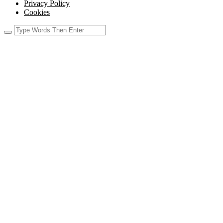
Privacy Policy
Cookies