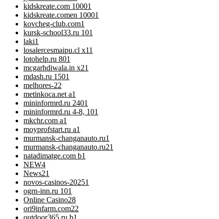
kidskreate.com 1000
1
kidskreate.comen 1000
1
kovcheg-club.com
1
kursk-school33.ru 10
1
laki
1
losalercesmaipu.cl x1
1
lotohelp.ru 80
1
mcgarhdiwala.in x2
1
mdash.ru 150
1
melhores-2
2
metinkoca.net a
1
mininformrd.ru 240
1
mininformrd.ru 4-8, 10
1
mkchr.com a
1
moyprofstart.ru a
1
murmansk-changanauto.ru
1
murmansk-changanauto.ru2
1
natadimatge.com b
1
NEW
4
News
21
novos-casinos-2025
1
ogrn-inn.ru 10
1
Online Casino
28
ori9infarm.com2
2
outdoor365.ru b
1