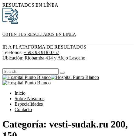
RESULTADOS EN LÍNEA
OBTEN TUS RESULTADOS EN LINEA
IR A PLATAFORMA DE RESULTADOS
Telefonos:
+593 93 918 0757
Ubicación:
Riobamba 414 y Alejo Lascano
Inicio
Sobre Nosotros
Especialidades
Contacto
Categoría:
vesti-sudak.ru 200,
150