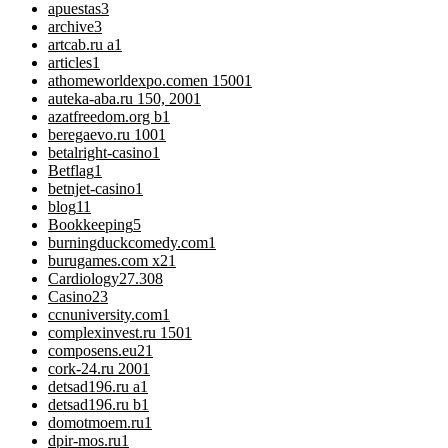
apuestas
3
archive
3
artcab.ru a
1
articles
1
athomeworldexpo.comen 1500
1
auteka-aba.ru 150, 200
1
azatfreedom.org b
1
beregaevo.ru 100
1
betalright-casino
1
Betflag
1
betnjet-casino
1
blog
11
Bookkeeping
5
burningduckcomedy.com
1
burugames.com x2
1
Cardiology
27.308
Casino
23
ccnuniversity.com
1
complexinvest.ru 150
1
composens.eu2
1
cork-24.ru 200
1
detsad196.ru a
1
detsad196.ru b
1
domotmoem.ru
1
dpir-mos.ru
1