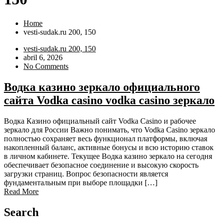
Home
vesti-sudak.ru 200, 150
vesti-sudak.ru 200, 150
abril 6, 2026
No Comments
Водка казино зеркало официального
сайта Vodka casino vodka casino зеркало
Водка Казино официальный сайт Vodka Casino и рабочее
зеркало для России Важно понимать, что Vodka Casino зеркало
полностью сохраняет весь функционал платформы, включая
накопленный баланс, активные бонусы и всю историю ставок
в личном кабинете. Текущее Водка казино зеркало на сегодня
обеспечивает безопасное соединение и высокую скорость
загрузки страниц. Вопрос безопасности является
фундаментальным при выборе площадки […]
Read More
Search