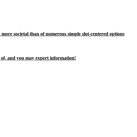
t more societal than of numerous simple slot-centered options
it of, and you may expert information!