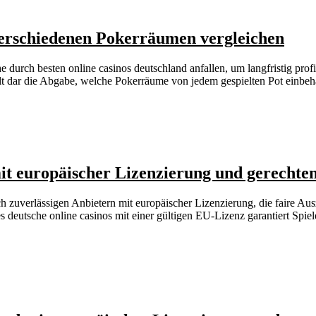
erschiedenen Pokerräumen vergleichen
 durch besten online casinos deutschland anfallen, um langfristig profi
ellt dar die Abgabe, welche Pokerräume von jedem gespielten Pot einbe
it europäischer Lizenzierung und gerechte
ach zuverlässigen Anbietern mit europäischer Lizenzierung, die faire
deutsche online casinos mit einer gültigen EU-Lizenz garantiert Spiel