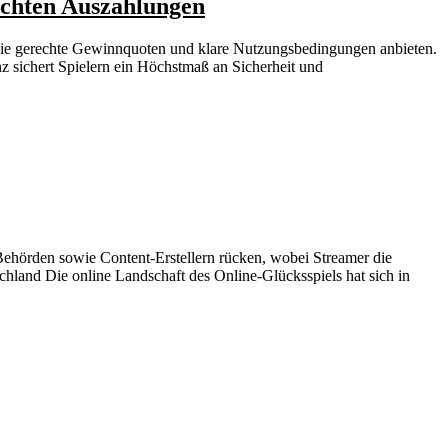
echten Auszahlungen
, die gerechte Gewinnquoten und klare Nutzungsbedingungen anbieten.
 sichert Spielern ein Höchstmaß an Sicherheit und
Behörden sowie Content-Erstellern rücken, wobei Streamer die
land Die online Landschaft des Online-Glücksspiels hat sich in