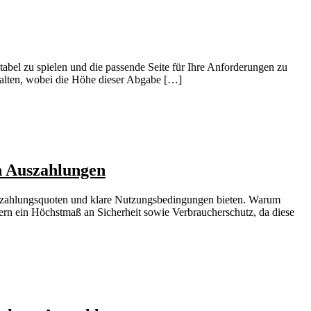
tabel zu spielen und die passende Seite für Ihre Anforderungen zu
halten, wobei die Höhe dieser Abgabe […]
n Auszahlungen
 Auszahlungsquoten und klare Nutzungsbedingungen bieten. Warum
ern ein Höchstmaß an Sicherheit sowie Verbraucherschutz, da diese