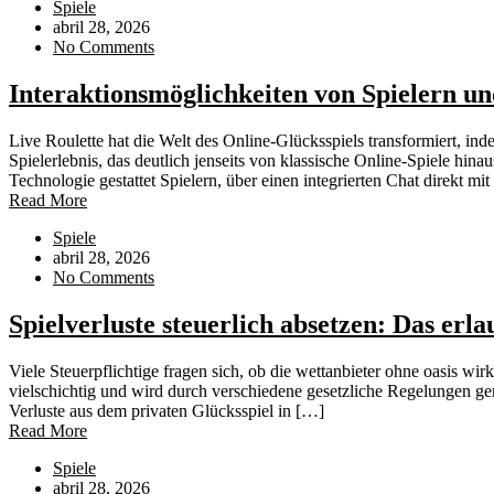
Spiele
abril 28, 2026
No Comments
Interaktionsmöglichkeiten von Spielern u
Live Roulette hat die Welt des Online-Glücksspiels transformiert, i
Spielerlebnis, das deutlich jenseits von klassische Online-Spiele h
Technologie gestattet Spielern, über einen integrierten Chat direkt mi
Read More
Spiele
abril 28, 2026
No Comments
Spielverluste steuerlich absetzen: Das erl
Viele Steuerpflichtige fragen sich, ob die wettanbieter ohne oasis wi
vielschichtig und wird durch verschiedene gesetzliche Regelungen ger
Verluste aus dem privaten Glücksspiel in […]
Read More
Spiele
abril 28, 2026