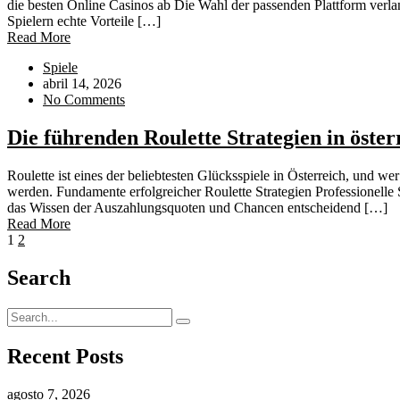
die besten Online Casinos ab Die Wahl der passenden Plattform verla
Spielern echte Vorteile […]
Read More
Spiele
abril 14, 2026
No Comments
Die führenden Roulette Strategien in öste
Roulette ist eines der beliebtesten Glücksspiele in Österreich, und 
werden. Fundamente erfolgreicher Roulette Strategien Professionelle 
das Wissen der Auszahlungsquoten und Chancen entscheidend […]
Read More
1
2
Search
Recent Posts
agosto 7, 2026