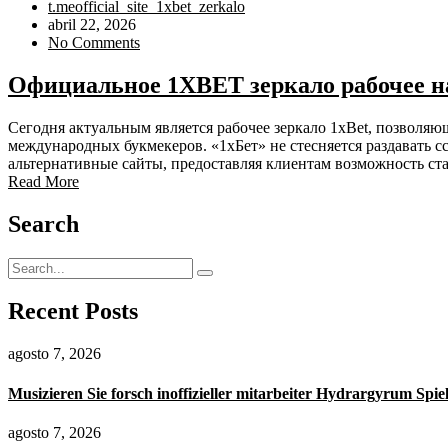
t.meofficial_site_1xbet_zerkalo
abril 22, 2026
No Comments
Официальное 1XBET зеркало рабочее на 
Сегодня актуальным является рабочее зеркало 1xBet, позволя
международных букмекеров. «1хБет» не стесняется раздавать 
альтернативные сайты, предоставляя клиентам возможность ст
Read More
Search
Recent Posts
agosto 7, 2026
Musizieren Sie forsch inoffizieller mitarbeiter Hydrargyrum Spie
agosto 7, 2026