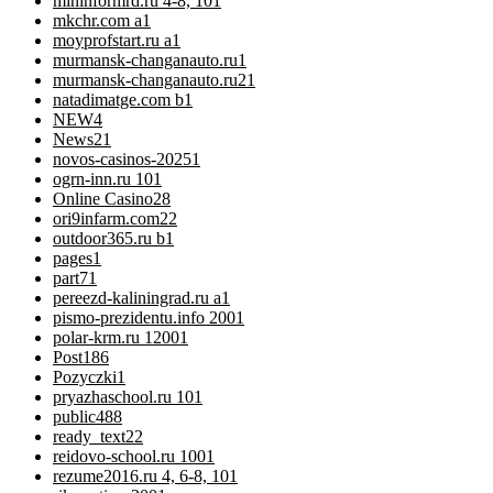
mininformrd.ru 4-8, 10
1
mkchr.com a
1
moyprofstart.ru a
1
murmansk-changanauto.ru
1
murmansk-changanauto.ru2
1
natadimatge.com b
1
NEW
4
News
21
novos-casinos-2025
1
ogrn-inn.ru 10
1
Online Casino
28
ori9infarm.com2
2
outdoor365.ru b
1
pages
1
part7
1
pereezd-kaliningrad.ru a
1
pismo-prezidentu.info 200
1
polar-krm.ru 1200
1
Post
186
Pozyczki
1
pryazhaschool.ru 10
1
public
488
ready_text
22
reidovo-school.ru 100
1
rezume2016.ru 4, 6-8, 10
1