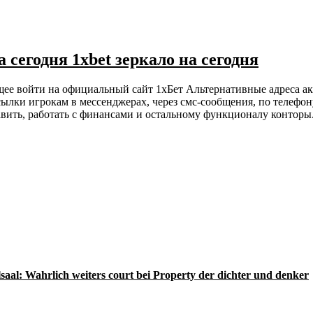
сегодня 1xbet зеркало на сегодня
ющее войти на официальный сайт 1хБет Альтернативные адреса а
ссылки игрокам в мессенджерах, через смс-сообщения, по телеф
авить, работать с финансами и остальному функционалу конторы
lsaal: Wahrlich weiters court bei Property der dichter und denker