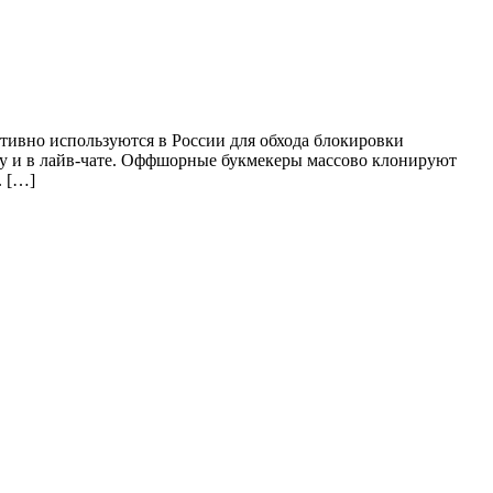
ктивно используются в России для обхода блокировки
ону и в лайв-чате. Оффшорные букмекеры массово клонируют
. […]