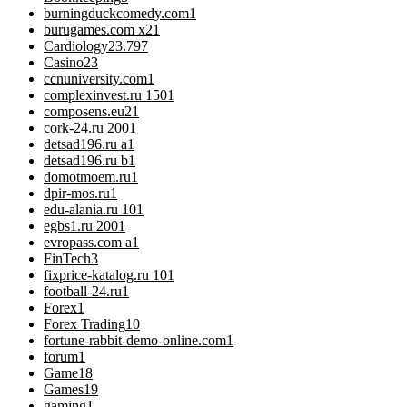
burningduckcomedy.com
1
burugames.com x2
1
Cardiology
23.797
Casino
23
ccnuniversity.com
1
complexinvest.ru 150
1
composens.eu2
1
cork-24.ru 200
1
detsad196.ru a
1
detsad196.ru b
1
domotmoem.ru
1
dpir-mos.ru
1
edu-alania.ru 10
1
egbs1.ru 200
1
evropass.com a
1
FinTech
3
fixprice-katalog.ru 10
1
football-24.ru
1
Forex
1
Forex Trading
10
fortune-rabbit-demo-online.com
1
forum
1
Game
18
Games
19
gaming
1