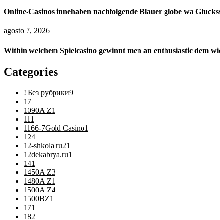
Online-Casinos innehaben nachfolgende Blauer globe wa Gluckss
agosto 7, 2026
Within welchem Spielcasino gewinnt men an enthusiastic dem w
Categories
! Без рубрики
9
1
7
1090A Z
1
11
1
1166-7Gold Casino
1
12
4
12-shkola.ru2
1
12dekabrya.ru
1
14
1
1450A Z
3
1480A Z
1
1500A Z
4
1500BZ
1
17
1
18
2