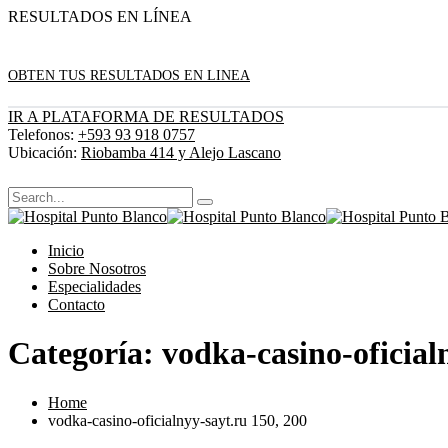
RESULTADOS EN LÍNEA
OBTEN TUS RESULTADOS EN LINEA
IR A PLATAFORMA DE RESULTADOS
Telefonos:
+593 93 918 0757
Ubicación:
Riobamba 414 y Alejo Lascano
Inicio
Sobre Nosotros
Especialidades
Contacto
Categoría:
vodka-casino-oficial
Home
vodka-casino-oficialnyy-sayt.ru 150, 200