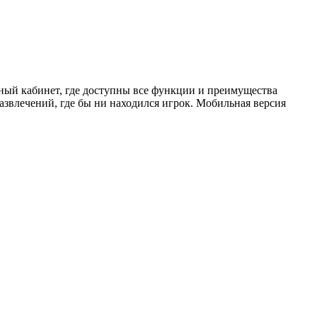
чный кабинет, где доступны все функции и преимущества
азвлечений, где бы ни находился игрок. Мобильная версия