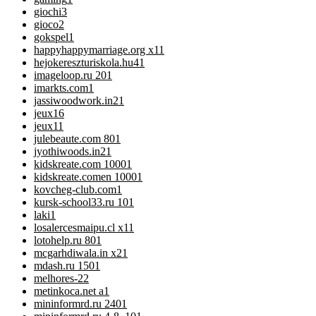
giochi
3
gioco
2
gokspel
1
happyhappymarriage.org x1
1
hejokereszturiskola.hu4
1
imageloop.ru 20
1
imarkts.com
1
jassiwoodwork.in2
1
jeux
16
jeux1
1
julebeaute.com 80
1
jyothiwoods.in2
1
kidskreate.com 1000
1
kidskreate.comen 1000
1
kovcheg-club.com
1
kursk-school33.ru 10
1
laki
1
losalercesmaipu.cl x1
1
lotohelp.ru 80
1
mcgarhdiwala.in x2
1
mdash.ru 150
1
melhores-2
2
metinkoca.net a
1
mininformrd.ru 240
1