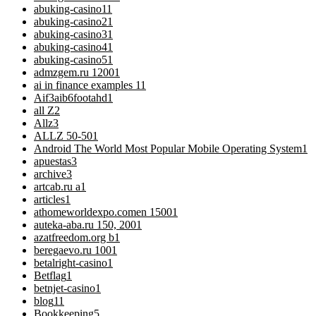
abuking-casino1
1
abuking-casino2
1
abuking-casino3
1
abuking-casino4
1
abuking-casino5
1
admzgem.ru 1200
1
ai in finance examples 1
1
Aif3aib6footahd
1
all Z
2
Allz
3
ALLZ 50-50
1
Android The World Most Popular Mobile Operating System
1
apuestas
3
archive
3
artcab.ru a
1
articles
1
athomeworldexpo.comen 1500
1
auteka-aba.ru 150, 200
1
azatfreedom.org b
1
beregaevo.ru 100
1
betalright-casino
1
Betflag
1
betnjet-casino
1
blog
11
Bookkeeping
5