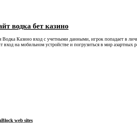
йт водка бет казино
уя Водка Казино вход с учетными данными, игрок попадает в ли
 вход на мобильном устройстве и погрузиться в мир азартных р
Block web sites