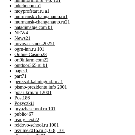
mininformrd.ru 4-8, 10
1
mkchr.com a
1
moyprofstart.ru a
1
murmansk-changanauto.ru
1
murmansk-changanauto.ru2
1
natadimatge.com b
1
NEW
4
News
21
novos-casinos-2025
1
ogrn-inn.ru 10
1
Online Casino
28
ori9infarm.com2
2
outdoor365.ru b
1
pages
1
part7
1
pereezd-kaliningrad.ru a
1
pismo-prezidentu.info 200
1
polar-krm.ru 1200
1
Post
186
Pozyczki
1
pryazhaschool.ru 10
1
public
467
ready_text
22
reidovo-school.ru 100
1
rezume2016.ru 4, 6-8, 10
1