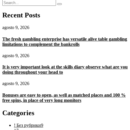
Recent Posts
agosto 9, 2026
The fresh gambling enterprise has versatile alive table gambling
limitations to complement the bankrolls
agosto 9, 2026
It is very important look at the skills diary observe what are you
doing throughout your head to
agosto 9, 2026
Bonuses are easy to open, as well as matched places and 100 %
free spins, in place of very long monitors
Categories
! Без рубрики
9