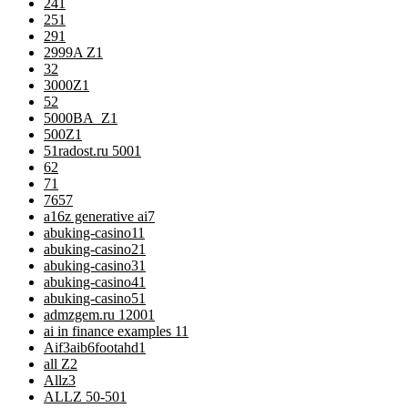
24
1
25
1
29
1
2999A Z
1
3
2
3000Z
1
5
2
5000BA_Z
1
500Z
1
51radost.ru 500
1
6
2
7
1
76
57
a16z generative ai
7
abuking-casino1
1
abuking-casino2
1
abuking-casino3
1
abuking-casino4
1
abuking-casino5
1
admzgem.ru 1200
1
ai in finance examples 1
1
Aif3aib6footahd
1
all Z
2
Allz
3
ALLZ 50-50
1