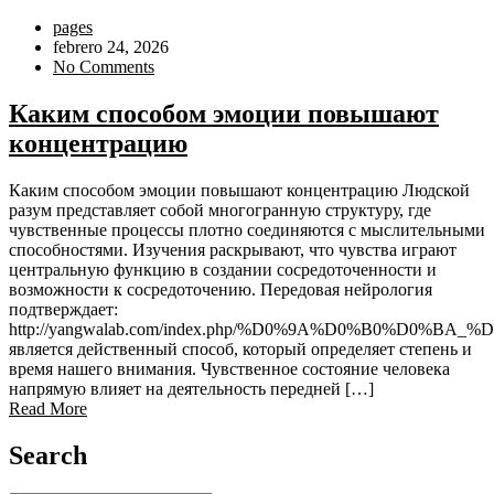
pages
febrero 24, 2026
No Comments
Каким способом эмоции повышают
концентрацию
Каким способом эмоции повышают концентрацию Людской
разум представляет собой многогранную структуру, где
чувственные процессы плотно соединяются с мыслительными
способностями. Изучения раскрывают, что чувства играют
центральную функцию в создании сосредоточенности и
возможности к сосредоточению. Передовая нейрология
подтверждает:
http://yangwalab.com/index.php/%D0%9A%D0%B0
является действенный способ, который определяет степень и
время нашего внимания. Чувственное состояние человека
напрямую влияет на деятельность передней […]
Read More
Search