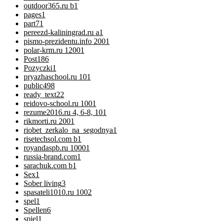
outdoor365.ru b
1
pages
1
part7
1
pereezd-kaliningrad.ru a
1
pismo-prezidentu.info 200
1
polar-krm.ru 1200
1
Post
186
Pozyczki
1
pryazhaschool.ru 10
1
public
498
ready_text
22
reidovo-school.ru 100
1
rezume2016.ru 4, 6-8, 10
1
rikmorti.ru 200
1
riobet_zerkalo_na_segodnya
1
risetechsol.com b
1
royandaspb.ru 1000
1
russia-brand.com
1
sarachuk.com b
1
Sex
1
Sober living
3
spasateli1010.ru 100
2
spel
1
Spellen
6
spiel
1