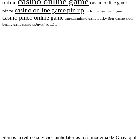
casino online game
online
casino online game
casino online game pin up
pinco
casino online pinco game
casino pinco online game
entretenimiento
game
Lucky Bear Casino
slota
betting game casino
ελληνική ρουλέτα
Somos la red de servicios ambulatorios más moderna de Guayaquil.