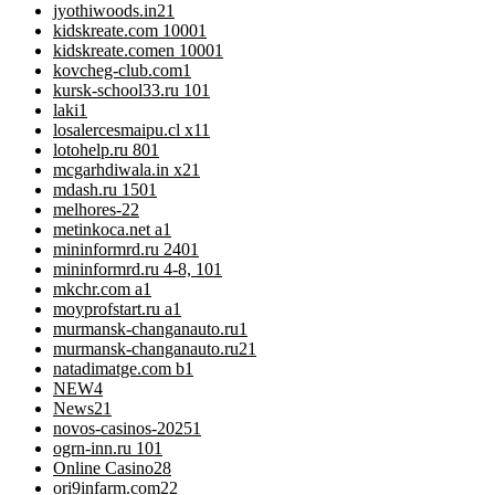
jyothiwoods.in2
1
kidskreate.com 1000
1
kidskreate.comen 1000
1
kovcheg-club.com
1
kursk-school33.ru 10
1
laki
1
losalercesmaipu.cl x1
1
lotohelp.ru 80
1
mcgarhdiwala.in x2
1
mdash.ru 150
1
melhores-2
2
metinkoca.net a
1
mininformrd.ru 240
1
mininformrd.ru 4-8, 10
1
mkchr.com a
1
moyprofstart.ru a
1
murmansk-changanauto.ru
1
murmansk-changanauto.ru2
1
natadimatge.com b
1
NEW
4
News
21
novos-casinos-2025
1
ogrn-inn.ru 10
1
Online Casino
28
ori9infarm.com2
2