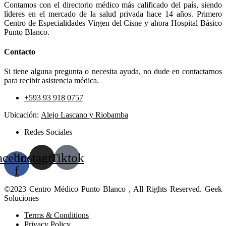
Contamos con el directorio médico más calificado del país, siendo
líderes en el mercado de la salud privada hace 14 años. Primero
Centro de Especialidades Virgen del Cisne y ahora Hospital Básico
Punto Blanco.
Contacto
Si tiene alguna pregunta o necesita ayuda, no dude en contactarnos
para recibir asistencia médica.
+593 93 918 0757
Ubicación:
Alejo Lascano y Riobamba
Redes Sociales
acebook-
Instagram
Tiktok
f
©2023 Centro Médico Punto Blanco , All Rights Reserved. Geek
Soluciones
Terms & Conditions
Privacy Policy