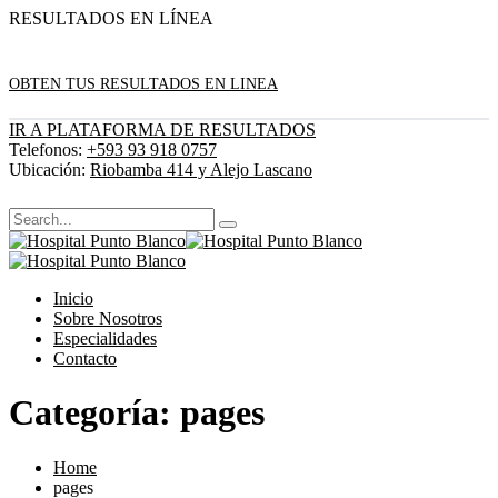
RESULTADOS EN LÍNEA
OBTEN TUS RESULTADOS EN LINEA
IR A PLATAFORMA DE RESULTADOS
Telefonos:
+593 93 918 0757
Ubicación:
Riobamba 414 y Alejo Lascano
Inicio
Sobre Nosotros
Especialidades
Contacto
Categoría:
pages
Home
pages