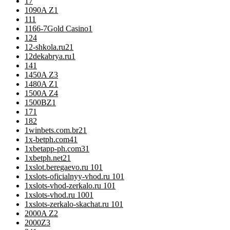
1
7
1090A Z
1
11
1
1166-7Gold Casino
1
12
4
12-shkola.ru2
1
12dekabrya.ru
1
14
1
1450A Z
3
1480A Z
1
1500A Z
4
1500BZ
1
17
1
18
2
1winbets.com.br2
1
1x-betph.com4
1
1xbetapp-ph.com3
1
1xbetph.net2
1
1xslot.beregaevo.ru 10
1
1xslots-oficialnyy-vhod.ru 10
1
1xslots-vhod-zerkalo.ru 10
1
1xslots-vhod.ru 100
1
1xslots-zerkalo-skachat.ru 10
1
2000A Z
2
2000Z
3