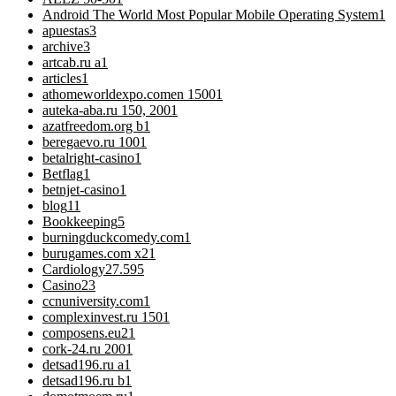
Android The World Most Popular Mobile Operating System
1
apuestas
3
archive
3
artcab.ru a
1
articles
1
athomeworldexpo.comen 1500
1
auteka-aba.ru 150, 200
1
azatfreedom.org b
1
beregaevo.ru 100
1
betalright-casino
1
Betflag
1
betnjet-casino
1
blog
11
Bookkeeping
5
burningduckcomedy.com
1
burugames.com x2
1
Cardiology
27.595
Casino
23
ccnuniversity.com
1
complexinvest.ru 150
1
composens.eu2
1
cork-24.ru 200
1
detsad196.ru a
1
detsad196.ru b
1