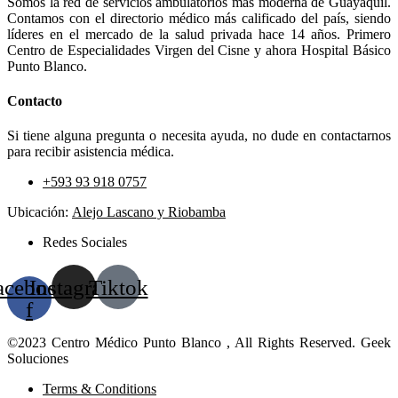
Somos la red de servicios ambulatorios más moderna de Guayaquil.
Contamos con el directorio médico más calificado del país, siendo
líderes en el mercado de la salud privada hace 14 años. Primero
Centro de Especialidades Virgen del Cisne y ahora Hospital Básico
Punto Blanco.
Contacto
Si tiene alguna pregunta o necesita ayuda, no dude en contactarnos
para recibir asistencia médica.
+593 93 918 0757
Ubicación:
Alejo Lascano y Riobamba
Redes Sociales
acebook-
Instagram
Tiktok
f
©2023 Centro Médico Punto Blanco , All Rights Reserved. Geek
Soluciones
Terms & Conditions