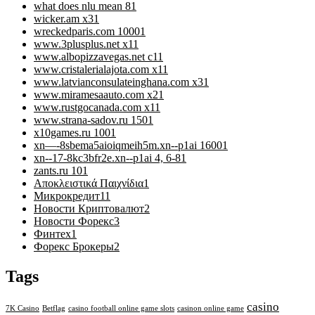
what does nlu mean 8
1
wicker.am x3
1
wreckedparis.com 1000
1
www.3plusplus.net x1
1
www.albopizzavegas.net c1
1
www.cristalerialajota.com x1
1
www.latvianconsulateinghana.com x3
1
www.miramesaauto.com x2
1
www.rustgocanada.com x1
1
www.strana-sadov.ru 150
1
x10games.ru 100
1
xn—-8sbema5aioiqmeih5m.xn--p1ai 1600
1
xn--17-8kc3bfr2e.xn--p1ai 4, 6-8
1
zants.ru 10
1
Αποκλειστικά Παιχνίδια
1
Микрокредит
11
Новости Криптовалют
2
Новости Форекс
3
Финтех
1
Форекс Брокеры
2
Tags
casino
7K Casino
Betflag
casino football online game slots
casinon online game