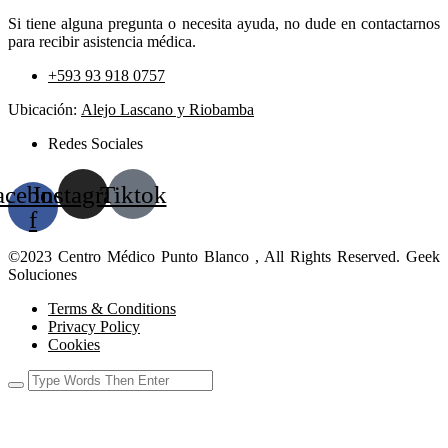
Si tiene alguna pregunta o necesita ayuda, no dude en contactarnos
para recibir asistencia médica.
+593 93 918 0757
Ubicación:
Alejo Lascano y Riobamba
Redes Sociales
acebook-
Instagram
Tiktok
f
©2023 Centro Médico Punto Blanco , All Rights Reserved. Geek
Soluciones
Terms & Conditions
Privacy Policy
Cookies