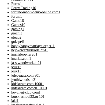
Forex
1
Forex Trading
10
fortune-rabbit-demo-online.com
1
forum
1
Game
18
Games
19
gaming
1
giochi
3
gioco
2
gokspel
1
happyhappymarriage.org x1
1
hejokereszturiskola.hu4
1
imageloop.ru 20
1
imarkts.com
1
jassiwoodwork.in2
1
jeux
16
jeux1
1
julebeaute.com 80
1
jyothiwoods.in2
1
kidskreate.com 1000
1
kidskreate.comen 1000
1
kovcheg-club.com
1
kursk-school33.ru 10
1
laki
1
losalercesmaipu.cl x1
1