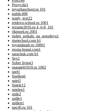
Post
186
Pozyczki
1
pryazhaschool.ru 10
1
public
498
ready_text
22
reidovo-school.ru 100
1
rezume2016.ru 4, 6-8, 10
1
rikmorti.ru 200
1
riobet_zerkalo_na_segodnya
1
risetechsol.com b
1
royandaspb.ru 1000
1
russia-brand.com
1
sarachuk.com b
1
Sex
1
Sober living
3
spasateli1010.ru 100
2
spel
1
Spellen
6
spiel
1
Spiele
12
spielen
1
spile
2
spille
1
spillen
1
spu30.ru 10
1