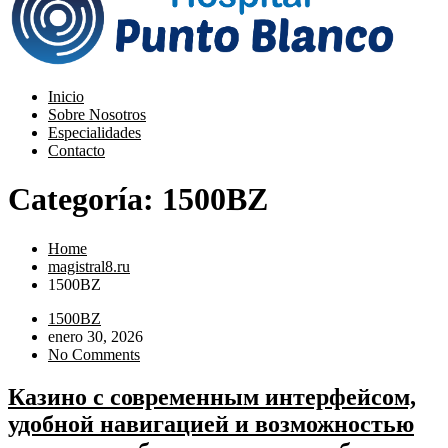
Inicio
Sobre Nosotros
Especialidades
Contacto
Categoría:
1500BZ
Home
magistral8.ru
1500BZ
1500BZ
enero 30, 2026
No Comments
Казино с современным интерфейсом,
удобной навигацией и возможностью