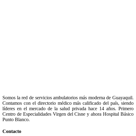
Somos la red de servicios ambulatorios más moderna de Guayaquil.
Contamos con el directorio médico más calificado del país, siendo
líderes en el mercado de la salud privada hace 14 años. Primero
Centro de Especialidades Virgen del Cisne y ahora Hospital Básico
Punto Blanco.
Contacto