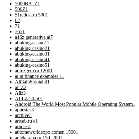
5000BA_Z
1
500Z
1
51radost.ru 500
1
6
2
7
1
76
51
a16z generative ai
7
abuking-casino1
1
abuking-casino2
1
abuking-casino3
1
abuking-casino4
1
abuking-casino5
1
admzgem.ru 1200
1
ai in finance examples 1
1
Aif3aib6footahd
1
all Z
2
Allz
3
ALLZ 50-50
1
Android The World Most Popular Mobile Operating System
1
apuestas
3
archive
3
artcab.ru a
1
articles
1
athomeworldexpo.comen 1500
1
auteka-aba.ru 150, 200
1