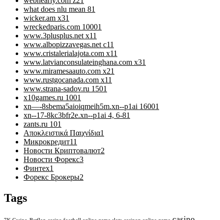
webnearly.com z2
1
what does nlu mean 8
1
wicker.am x3
1
wreckedparis.com 1000
1
www.3plusplus.net x1
1
www.albopizzavegas.net c1
1
www.cristalerialajota.com x1
1
www.latvianconsulateinghana.com x3
1
www.miramesaauto.com x2
1
www.rustgocanada.com x1
1
www.strana-sadov.ru 150
1
x10games.ru 100
1
xn—-8sbema5aioiqmeih5m.xn--p1ai 1600
1
xn--17-8kc3bfr2e.xn--p1ai 4, 6-8
1
zants.ru 10
1
Αποκλειστικά Παιχνίδια
1
Микрокредит
11
Новости Криптовалют
2
Новости Форекс
3
Финтех
1
Форекс Брокеры
2
Tags
casino