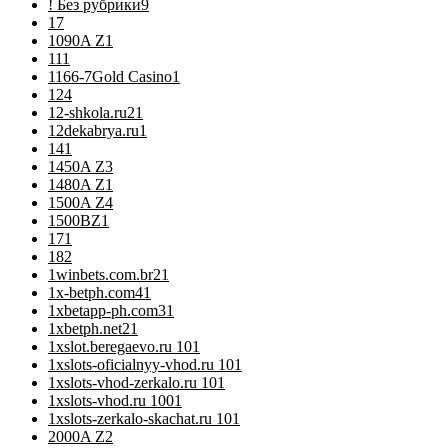
! Без рубрики
9
1
7
1090A Z
1
11
1
1166-7Gold Casino
1
12
4
12-shkola.ru2
1
12dekabrya.ru
1
14
1
1450A Z
3
1480A Z
1
1500A Z
4
1500BZ
1
17
1
18
2
1winbets.com.br2
1
1x-betph.com4
1
1xbetapp-ph.com3
1
1xbetph.net2
1
1xslot.beregaevo.ru 10
1
1xslots-oficialnyy-vhod.ru 10
1
1xslots-vhod-zerkalo.ru 10
1
1xslots-vhod.ru 100
1
1xslots-zerkalo-skachat.ru 10
1
2000A Z
2