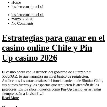
Home
losalercesmaipu.cl x1
losalercesmaipu.cl x1
marzo 5, 2026
No Comments
Estrategias para ganar en el
casino online Chile y Pin
Up casino 2026
El casino opera con la licencia del gobierno de Curazao n.º
5536/JAZ, lo que garantiza un nivel básico de regulación.
Analicemos las características del funcionamiento de Slottica Chile,
sus puntos fuertes y los aspectos que requieren la atención de los
jugadores. En los sitios honestos como Pin-Up casino, estas reglas
siempre están a la vista […]
Read More