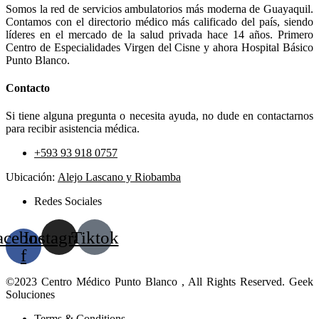
Somos la red de servicios ambulatorios más moderna de Guayaquil.
Contamos con el directorio médico más calificado del país, siendo
líderes en el mercado de la salud privada hace 14 años. Primero
Centro de Especialidades Virgen del Cisne y ahora Hospital Básico
Punto Blanco.
Contacto
Si tiene alguna pregunta o necesita ayuda, no dude en contactarnos
para recibir asistencia médica.
+593 93 918 0757
Ubicación:
Alejo Lascano y Riobamba
Redes Sociales
acebook-
Instagram
Tiktok
f
©2023 Centro Médico Punto Blanco , All Rights Reserved. Geek
Soluciones
Terms & Conditions