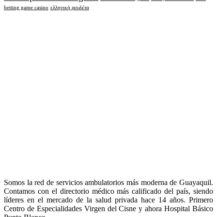
betting game casino
ελληνική ρουλέτα
Somos la red de servicios ambulatorios más moderna de Guayaquil.
Contamos con el directorio médico más calificado del país, siendo
líderes en el mercado de la salud privada hace 14 años. Primero
Centro de Especialidades Virgen del Cisne y ahora Hospital Básico