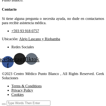
Punto Blanco.
Contacto
Si tiene alguna pregunta o necesita ayuda, no dude en contactarnos
para recibir asistencia médica.
+593 93 918 0757
Ubicación:
Alejo Lascano y Riobamba
Redes Sociales
acebook-
Instagram
Tiktok
f
©2023 Centro Médico Punto Blanco , All Rights Reserved. Geek
Soluciones
Terms & Conditions
Privacy Policy
Cookies