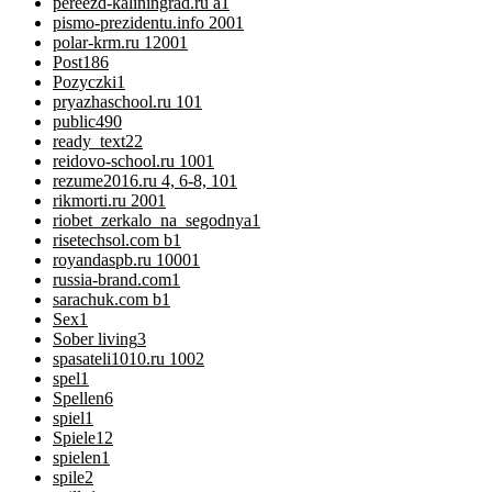
pereezd-kaliningrad.ru a
1
pismo-prezidentu.info 200
1
polar-krm.ru 1200
1
Post
186
Pozyczki
1
pryazhaschool.ru 10
1
public
490
ready_text
22
reidovo-school.ru 100
1
rezume2016.ru 4, 6-8, 10
1
rikmorti.ru 200
1
riobet_zerkalo_na_segodnya
1
risetechsol.com b
1
royandaspb.ru 1000
1
russia-brand.com
1
sarachuk.com b
1
Sex
1
Sober living
3
spasateli1010.ru 100
2
spel
1
Spellen
6
spiel
1
Spiele
12
spielen
1
spile
2