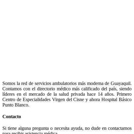
Somos la red de servicios ambulatorios más moderna de Guayaquil.
Contamos con el directorio médico más calificado del país, siendo
líderes en el mercado de la salud privada hace 14 años. Primero
Centro de Especialidades Virgen del Cisne y ahora Hospital Básico
Punto Blanco.
Contacto
Si tiene alguna pregunta o necesita ayuda, no dude en contactarnos
para recibir asistencia médica.