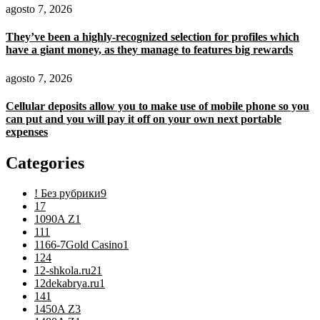
agosto 7, 2026
They’ve been a highly-recognized selection for profiles which
have a giant money, as they manage to features big rewards
agosto 7, 2026
Cellular deposits allow you to make use of mobile phone so you
can put and you will pay it off on your own next portable
expenses
Categories
! Без рубрики
9
1
7
1090A Z
1
11
1
1166-7Gold Casino
1
12
4
12-shkola.ru2
1
12dekabrya.ru
1
14
1
1450A Z
3