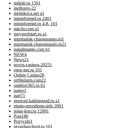
mdash.ru 150
1
melhores-2
2
metinkoca.net a
1
mininformrd.ru 240
1
mininformrd.ru 4-8, 10
1
mkchr.com a
1
moyprofstart.ru a
1
murmansk-changanauto.ru
1
murmansk-changanauto.ru2
1
natadimatge.com b
1
NEW
4
News
21
novos-casinos-2025
1
ogrn-inn.ru 10
1
Online Casino
28
ori9infarm.com2
2
outdoor365.ru b
1
pages
1
part7
1
pereezd-kaliningrad.ru a
1
pismo-prezidentu.info 200
1
polar-krm.ru 1200
1
Post
186
Pozyczki
1
pryazhaschool.ru 10
1