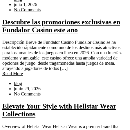
julio 1, 2026
No Comments
Descubre las promociones exclusivas en
Fundalor Casino este ano
Descripción Breve de Fundalor Casino Fundalor Casino se ha
establecido rápidamente como uno de los destinos más atractivos
para los amantes de los juegos en línea en 2026. Con una interfaz
moderna y amigable, este casino ofrece una amplia variedad de
opciones de juego, desde tragamonedas hasta juegos de mesa,
atrayendo a jugadores de todos […]
Read More
blog
junio 29, 2026
No Comments
Elevate Your Style with Hellstar Wear
Collections
Overview of Hellstar Wear Hellstar Wear is a premier brand that