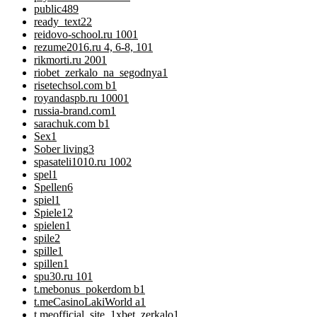
public
489
ready_text
22
reidovo-school.ru 100
1
rezume2016.ru 4, 6-8, 10
1
rikmorti.ru 200
1
riobet_zerkalo_na_segodnya
1
risetechsol.com b
1
royandaspb.ru 1000
1
russia-brand.com
1
sarachuk.com b
1
Sex
1
Sober living
3
spasateli1010.ru 100
2
spel
1
Spellen
6
spiel
1
Spiele
12
spielen
1
spile
2
spille
1
spillen
1
spu30.ru 10
1
t.mebonus_pokerdom b
1
t.meCasinoLakiWorld a
1
t.meofficial_site_1xbet_zerkalo
1