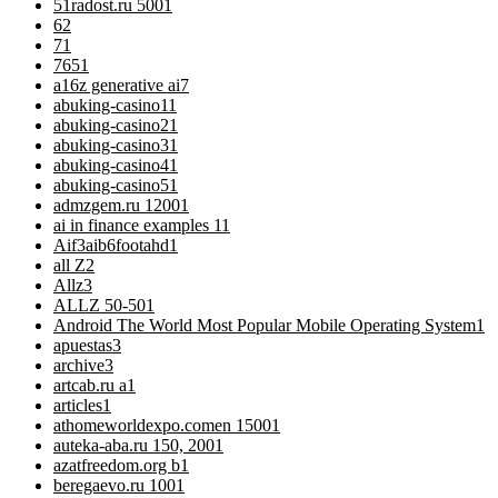
51radost.ru 500
1
6
2
7
1
76
51
a16z generative ai
7
abuking-casino1
1
abuking-casino2
1
abuking-casino3
1
abuking-casino4
1
abuking-casino5
1
admzgem.ru 1200
1
ai in finance examples 1
1
Aif3aib6footahd
1
all Z
2
Allz
3
ALLZ 50-50
1
Android The World Most Popular Mobile Operating System
1
apuestas
3
archive
3
artcab.ru a
1
articles
1
athomeworldexpo.comen 1500
1
auteka-aba.ru 150, 200
1
azatfreedom.org b
1
beregaevo.ru 100
1