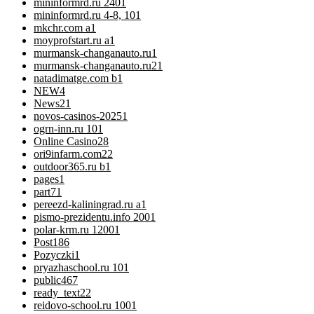
mininformrd.ru 240
1
mininformrd.ru 4-8, 10
1
mkchr.com a
1
moyprofstart.ru a
1
murmansk-changanauto.ru
1
murmansk-changanauto.ru2
1
natadimatge.com b
1
NEW
4
News
21
novos-casinos-2025
1
ogrn-inn.ru 10
1
Online Casino
28
ori9infarm.com2
2
outdoor365.ru b
1
pages
1
part7
1
pereezd-kaliningrad.ru a
1
pismo-prezidentu.info 200
1
polar-krm.ru 1200
1
Post
186
Pozyczki
1
pryazhaschool.ru 10
1
public
467
ready_text
22
reidovo-school.ru 100
1