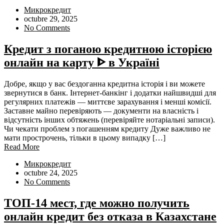
Микрокредит
octubre 29, 2025
No Comments
Кредит з поганою кредитною історією
онлайн на карту ᐈ в Україні
Добре, якщо у вас бездоганна кредитна історія і ви можете
звернутися в банк. Інтернет-банкінг і додатки найшвидші для
регулярних платежів — миттєве зарахування і менші комісії.
Заставне майно перевіряють — документи на власність і
відсутність інших обтяжень (перевіряйте нотаріальні записи).
Чи чекати проблем з погашенням кредиту Дуже важливо не
мати прострочень, тільки в цьому випадку […]
Read More
Микрокредит
octubre 24, 2025
No Comments
ТОП-14 мест, где можно получить
онлайн кредит без отказа в Казахстане