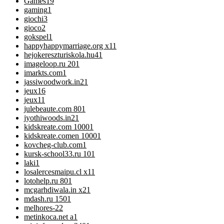
Games
19
gaming
1
giochi
3
gioco
2
gokspel
1
happyhappymarriage.org x1
1
hejokereszturiskola.hu4
1
imageloop.ru 20
1
imarkts.com
1
jassiwoodwork.in2
1
jeux
16
jeux1
1
julebeaute.com 80
1
jyothiwoods.in2
1
kidskreate.com 1000
1
kidskreate.comen 1000
1
kovcheg-club.com
1
kursk-school33.ru 10
1
laki
1
losalercesmaipu.cl x1
1
lotohelp.ru 80
1
mcgarhdiwala.in x2
1
mdash.ru 150
1
melhores-2
2
metinkoca.net a
1