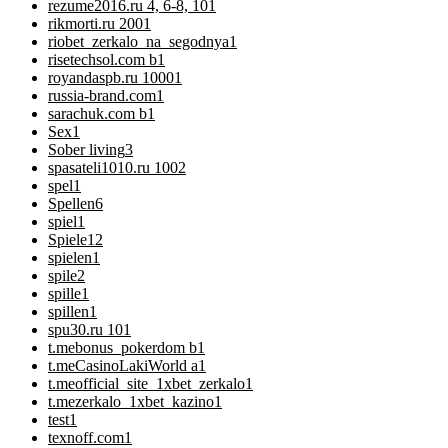
rezume2016.ru 4, 6-8, 10
1
rikmorti.ru 200
1
riobet_zerkalo_na_segodnya
1
risetechsol.com b
1
royandaspb.ru 1000
1
russia-brand.com
1
sarachuk.com b
1
Sex
1
Sober living
3
spasateli1010.ru 100
2
spel
1
Spellen
6
spiel
1
Spiele
12
spielen
1
spile
2
spille
1
spillen
1
spu30.ru 10
1
t.mebonus_pokerdom b
1
t.meCasinoLakiWorld a
1
t.meofficial_site_1xbet_zerkalo
1
t.mezerkalo_1xbet_kazino
1
test
1
texnoff.com
1