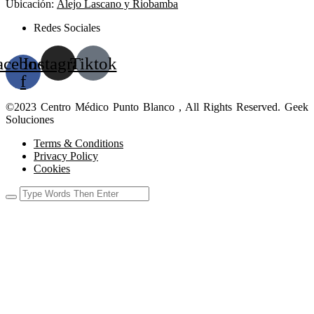
Ubicación:
Alejo Lascano y Riobamba
Redes Sociales
acebook-
Instagram
Tiktok
f
©2023 Centro Médico Punto Blanco , All Rights Reserved. Geek
Soluciones
Terms & Conditions
Privacy Policy
Cookies