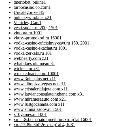
tmeriobet_online
1
turbocasino.co.com
1
Uncategorized
45
unluckywind.net x2
1
Vehicles, Cars
1
vesti-sudak.ru 200, 150
1
vinoora.ru 100
1
vkusv-promokod.ru 1600
1
vodka-casino-oficialnyy-sayt.ru 150, 200
1
vodka-casino-skachat.ru 100
1
vodka-zerkalo.ru 10
1
webnearly.com z2
1
what does nlu mean 8
1
wicker.am x3
1
wreckedparis.com 1000
1
www.3plusplus.net x1
1
www.albopizzavegas.net c1
1
www.cristalerialajota.com x1
1
www.latvianconsulateinghana.com x3
1
www.miramesaauto.com x2
1
www.rustgocanada.com x1
1
www.strana-sadov.ru 150
1
x10games.ru 100
1
xn—-8sbema5aioiqmeih5m.xn--p1ai 1600
1
xn--17-8kc3bfr2e.xn--p1ai 4, 6-8
1