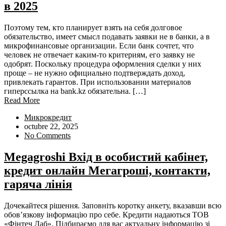
в 2025
Поэтому тем, кто планирует взять на себя долговое
обязательство, имеет смысл подавать заявки не в банки, а в
микрофинансовые организации. Если банк сочтет, что
человек не отвечает каким-то критериям, его заявку не
одобрят. Поскольку процедура оформления сделки у них
проще – не нужно официально подтверждать доход,
привлекать гарантов. При использовании материалов
гиперссылка на bank.kz обязательна. […]
Read More
Микрокредит
octubre 22, 2025
No Comments
Megagroshi Вхід в особистий кабінет,
кредит онлайн Мегагроші, контакти,
гаряча лінія
Дочекайтеся рішення. Заповніть коротку анкету, вказавши всю
обов’язкову інформацію про себе. Кредити надаються ТОВ
«Фінтеч Лаб». Підбираємо для вас актуальну інформацію зі