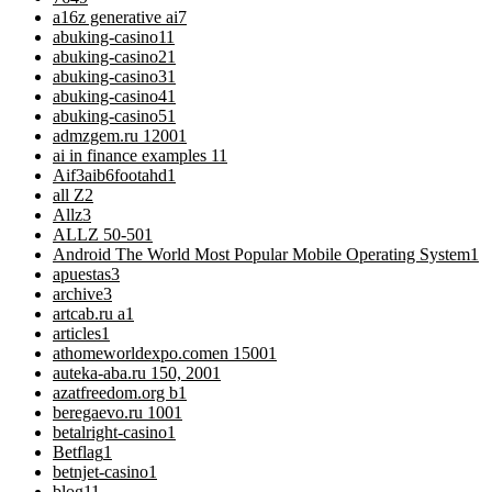
a16z generative ai
7
abuking-casino1
1
abuking-casino2
1
abuking-casino3
1
abuking-casino4
1
abuking-casino5
1
admzgem.ru 1200
1
ai in finance examples 1
1
Aif3aib6footahd
1
all Z
2
Allz
3
ALLZ 50-50
1
Android The World Most Popular Mobile Operating System
1
apuestas
3
archive
3
artcab.ru a
1
articles
1
athomeworldexpo.comen 1500
1
auteka-aba.ru 150, 200
1
azatfreedom.org b
1
beregaevo.ru 100
1
betalright-casino
1
Betflag
1
betnjet-casino
1
blog
11