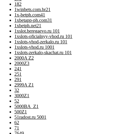
18
2
1winbets.com.br2
1
1x-betph.com4
1
1xbetapp-ph.com3
1
1xbetph.net2
1
1xslot.beregaevo.ru 10
1
1xslots-oficialnyy-vhod.ru 10
1
1xslots-vhod-zerkalo.ru 10
1
1xslots-vhod.ru 100
1
1xslots-zerkalo-skachat.ru 10
1
2000A Z
2
2000Z
3
24
1
25
1
29
1
2999A Z
1
3
2
3000Z
1
5
2
5000BA_Z
1
500Z
1
51radost.ru 500
1
6
2
7
1
76
49