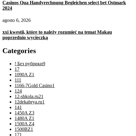
Casinos Qua Handyrechnung Begleichen select bet Ostmark
2024
agosto 6, 2026
xxi kwestii, które to należy rozumieć na temat Makau
poprzednio wycieczką
Categories
! Без рубрики
9
1
7
1090A Z
1
11
1
1166-7Gold Casino
1
12
4
12-shkola.ru2
1
12dekabrya.ru
1
14
1
1450A Z
3
1480A Z
1
1500A Z
4
1500BZ
1
17
1