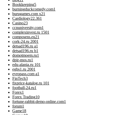
Bookkeeping
5
burningduckcomedy.com
1
burugames.com x2
1
Cardiology
22.361
Casino
23
ccnuniversity.com
1
complexinvest.ru 150
1
composens.eu2
1
cork-24.ru 200
1
detsad196.ru a
1
detsad196.ru b
1
domotmoem.ru
1
dpir-mos.ru
1
edu-alania.ru 10
1
egbs1.ru 200
1
evropass.com a
1
FinTech
3
fixprice-katalog.ru 10
1
football-24.ru
1
Forex
1
Forex Trading
10
fortune-rabbit-demo-online.com
1
forum
1
Game
18