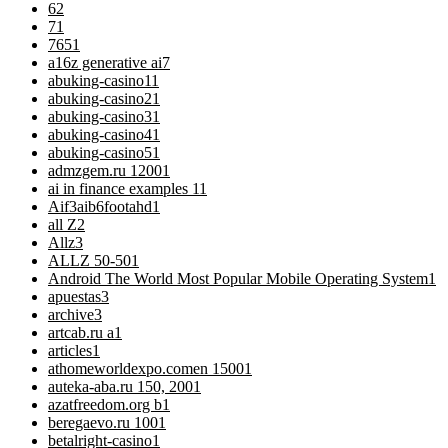
6
2
7
1
76
51
a16z generative ai
7
abuking-casino1
1
abuking-casino2
1
abuking-casino3
1
abuking-casino4
1
abuking-casino5
1
admzgem.ru 1200
1
ai in finance examples 1
1
Aif3aib6footahd
1
all Z
2
Allz
3
ALLZ 50-50
1
Android The World Most Popular Mobile Operating System
1
apuestas
3
archive
3
artcab.ru a
1
articles
1
athomeworldexpo.comen 1500
1
auteka-aba.ru 150, 200
1
azatfreedom.org b
1
beregaevo.ru 100
1
betalright-casino
1