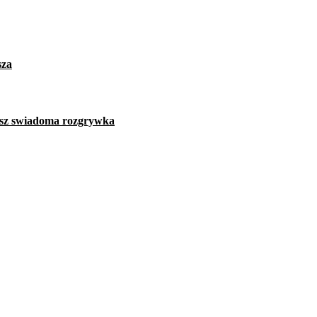
sza
iesz swiadoma rozgrywka