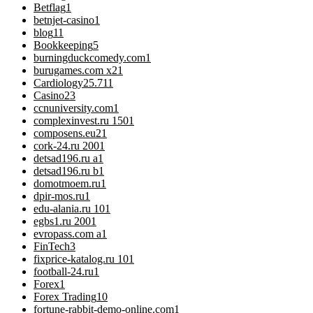
Betflag
1
betnjet-casino
1
blog
11
Bookkeeping
5
burningduckcomedy.com
1
burugames.com x2
1
Cardiology
25.711
Casino
23
ccnuniversity.com
1
complexinvest.ru 150
1
composens.eu2
1
cork-24.ru 200
1
detsad196.ru a
1
detsad196.ru b
1
domotmoem.ru
1
dpir-mos.ru
1
edu-alania.ru 10
1
egbs1.ru 200
1
evropass.com a
1
FinTech
3
fixprice-katalog.ru 10
1
football-24.ru
1
Forex
1
Forex Trading
10
fortune-rabbit-demo-online.com
1