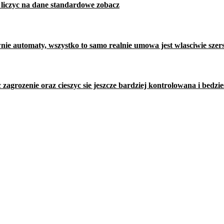
 liczyc na dane standardowe zobacz
e automaty, wszystko to samo realnie umowa jest wlasciwie szer
agrozenie oraz cieszyc sie jeszcze bardziej kontrolowana i bedz