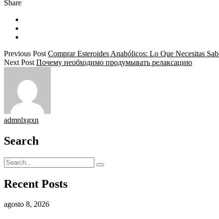
Share
Previous Post
Comprar Esteroides Anabólicos: Lo Que Necesitas Sab
Next Post
Почему необходимо продумывать релаксацию
admnlxgxn
Search
Recent Posts
agosto 8, 2026