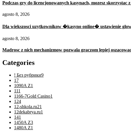
Podczas gry do licencjonowanych kasynach, mozesz skorzystac z
agosto 8, 2026
Dla wiekszosci uzytkownikow �kasyno online� ustawienie glowni
agosto 8, 2026
Madrosc z nich mechanizmow pozwala graczom lepiej oszacowac z
Categories
! Без рубрики
9
1
7
1090A Z
1
11
1
1166-7Gold Casino
1
12
4
12-shkola.ru2
1
12dekabrya.ru
1
14
1
1450A Z
3
1480A Z
1