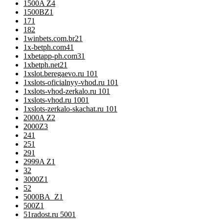
1500A Z
4
1500BZ
1
17
1
18
2
1winbets.com.br2
1
1x-betph.com4
1
1xbetapp-ph.com3
1
1xbetph.net2
1
1xslot.beregaevo.ru 10
1
1xslots-oficialnyy-vhod.ru 10
1
1xslots-vhod-zerkalo.ru 10
1
1xslots-vhod.ru 100
1
1xslots-zerkalo-skachat.ru 10
1
2000A Z
2
2000Z
3
24
1
25
1
29
1
2999A Z
1
3
2
3000Z
1
5
2
5000BA_Z
1
500Z
1
51radost.ru 500
1