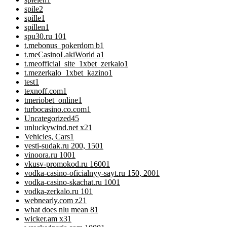
spile
2
spille
1
spillen
1
spu30.ru 10
1
t.mebonus_pokerdom b
1
t.meCasinoLakiWorld a
1
t.meofficial_site_1xbet_zerkalo
1
t.mezerkalo_1xbet_kazino
1
test
1
texnoff.com
1
tmeriobet_online
1
turbocasino.co.com
1
Uncategorized
45
unluckywind.net x2
1
Vehicles, Cars
1
vesti-sudak.ru 200, 150
1
vinoora.ru 100
1
vkusv-promokod.ru 1600
1
vodka-casino-oficialnyy-sayt.ru 150, 200
1
vodka-casino-skachat.ru 100
1
vodka-zerkalo.ru 10
1
webnearly.com z2
1
what does nlu mean 8
1
wicker.am x3
1