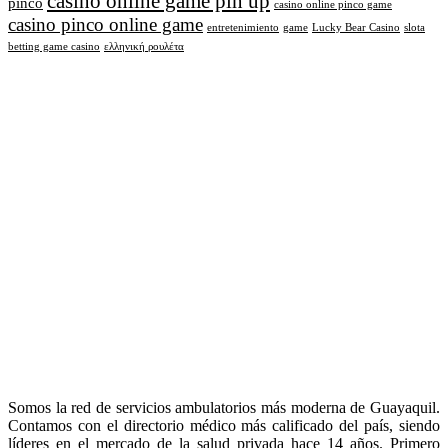
casino online game pin up
pinco
casino online pinco game
casino pinco online game
entretenimiento
game
Lucky Bear Casino
slota
betting game casino
ελληνική ρουλέτα
Somos la red de servicios ambulatorios más moderna de Guayaquil.
Contamos con el directorio médico más calificado del país, siendo
líderes en el mercado de la salud privada hace 14 años. Primero