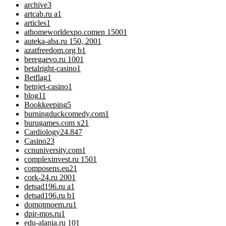
archive
3
artcab.ru a
1
articles
1
athomeworldexpo.comen 1500
1
auteka-aba.ru 150, 200
1
azatfreedom.org b
1
beregaevo.ru 100
1
betalright-casino
1
Betflag
1
betnjet-casino
1
blog
11
Bookkeeping
5
burningduckcomedy.com
1
burugames.com x2
1
Cardiology
24.847
Casino
23
ccnuniversity.com
1
complexinvest.ru 150
1
composens.eu2
1
cork-24.ru 200
1
detsad196.ru a
1
detsad196.ru b
1
domotmoem.ru
1
dpir-mos.ru
1
edu-alania.ru 10
1