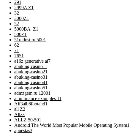
29
1
2999A Z
1
3
2
3000Z
1
5
2
5000BA_Z
1
500Z
1
51radost.ru 500
1
6
2
7
1
76
51
a16z generative ai
7
abuking-casino1
1
abuking-casino2
1
abuking-casino3
1
abuking-casino4
1
abuking-casino5
1
admzgem.ru 1200
1
ai in finance examples 1
1
Aif3aib6footahd
1
all Z
2
Allz
3
ALLZ 50-50
1
Android The World Most Popular Mobile Operating System
1
apuestas
3