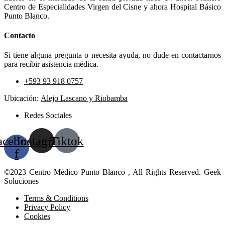
Centro de Especialidades Virgen del Cisne y ahora Hospital Básico
Punto Blanco.
Contacto
Si tiene alguna pregunta o necesita ayuda, no dude en contactarnos
para recibir asistencia médica.
+593 93 918 0757
Ubicación:
Alejo Lascano y Riobamba
Redes Sociales
acebook-
Instagram
Tiktok
f
©2023 Centro Médico Punto Blanco , All Rights Reserved. Geek
Soluciones
Terms & Conditions
Privacy Policy
Cookies