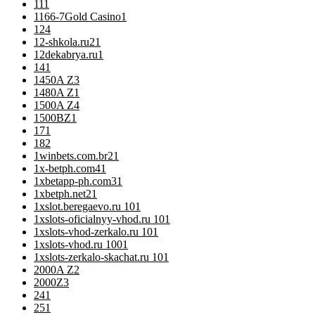
11
1
1166-7Gold Casino
1
12
4
12-shkola.ru2
1
12dekabrya.ru
1
14
1
1450A Z
3
1480A Z
1
1500A Z
4
1500BZ
1
17
1
18
2
1winbets.com.br2
1
1x-betph.com4
1
1xbetapp-ph.com3
1
1xbetph.net2
1
1xslot.beregaevo.ru 10
1
1xslots-oficialnyy-vhod.ru 10
1
1xslots-vhod-zerkalo.ru 10
1
1xslots-vhod.ru 100
1
1xslots-zerkalo-skachat.ru 10
1
2000A Z
2
2000Z
3
24
1
25
1