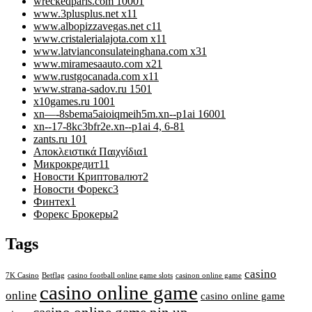
wreckedparis.com 1000
1
www.3plusplus.net x1
1
www.albopizzavegas.net c1
1
www.cristalerialajota.com x1
1
www.latvianconsulateinghana.com x3
1
www.miramesaauto.com x2
1
www.rustgocanada.com x1
1
www.strana-sadov.ru 150
1
x10games.ru 100
1
xn—-8sbema5aioiqmeih5m.xn--p1ai 1600
1
xn--17-8kc3bfr2e.xn--p1ai 4, 6-8
1
zants.ru 10
1
Αποκλειστικά Παιχνίδια
1
Микрокредит
11
Новости Криптовалют
2
Новости Форекс
3
Финтех
1
Форекс Брокеры
2
Tags
casino
7K Casino
Betflag
casino football online game slots
casinon online game
casino online game
online
casino online game