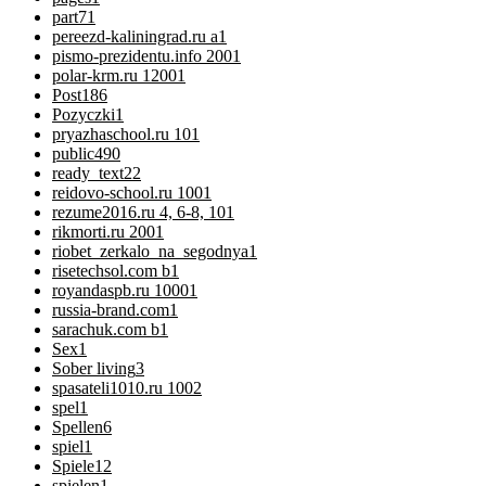
part7
1
pereezd-kaliningrad.ru a
1
pismo-prezidentu.info 200
1
polar-krm.ru 1200
1
Post
186
Pozyczki
1
pryazhaschool.ru 10
1
public
490
ready_text
22
reidovo-school.ru 100
1
rezume2016.ru 4, 6-8, 10
1
rikmorti.ru 200
1
riobet_zerkalo_na_segodnya
1
risetechsol.com b
1
royandaspb.ru 1000
1
russia-brand.com
1
sarachuk.com b
1
Sex
1
Sober living
3
spasateli1010.ru 100
2
spel
1
Spellen
6
spiel
1
Spiele
12
spielen
1