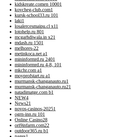
kidskreate.comen 1000
1
kovcheg-club.com
1
kursk-school33.ru 10
1
laki
1
losalercesmaipu.cl x1
1
lotohelp.ru 80
1
mcgarhdiwala.in x2
1
mdash.ru 150
1
melhores-2
2
metinkoca.net a
1
mininformrd.ru 240
1
mininformrd.ru 4-8, 10
1
mkchr.com a
1
moyprofstart.ru a
1
murmansk-changanauto.ru
1
murmansk-changanauto.ru2
1
natadimatge.com b
1
NEW
4
News
21
novos-casinos-2025
1
ogrn-inn.ru 10
1
Online Casino
28
ori9infarm.com2
2
outdoor365.ru b
1
pages
1