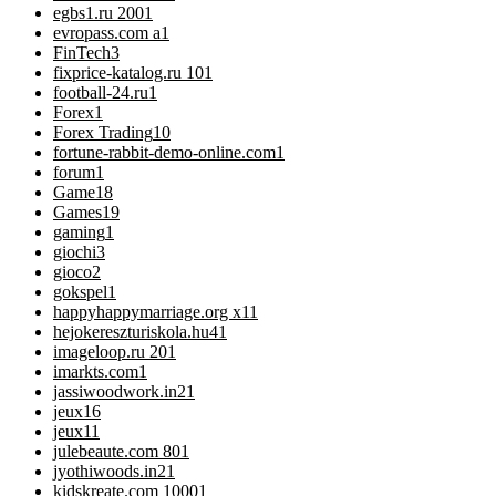
egbs1.ru 200
1
evropass.com a
1
FinTech
3
fixprice-katalog.ru 10
1
football-24.ru
1
Forex
1
Forex Trading
10
fortune-rabbit-demo-online.com
1
forum
1
Game
18
Games
19
gaming
1
giochi
3
gioco
2
gokspel
1
happyhappymarriage.org x1
1
hejokereszturiskola.hu4
1
imageloop.ru 20
1
imarkts.com
1
jassiwoodwork.in2
1
jeux
16
jeux1
1
julebeaute.com 80
1
jyothiwoods.in2
1
kidskreate.com 1000
1