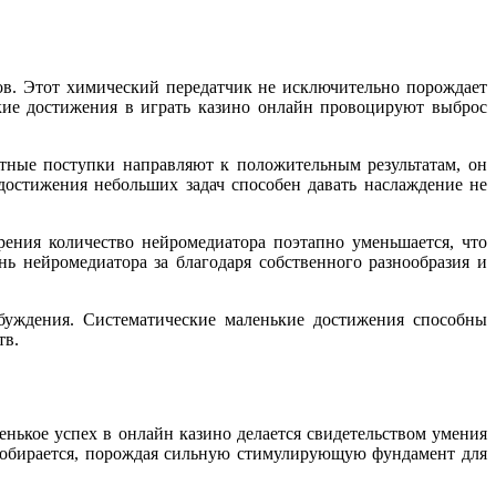
в. Этот химический передатчик не исключительно порождает
кие достижения в играть казино онлайн провоцируют выброс
етные поступки направляют к положительным результатам, он
достижения небольших задач способен давать наслаждение не
ения количество нейромедиатора поэтапно уменьшается, что
 нейромедиатора за благодаря собственного разнообразия и
буждения. Систематические маленькие достижения способны
тв.
ькое успех в онлайн казино делается свидетельством умения
ат собирается, порождая сильную стимулирующую фундамент для