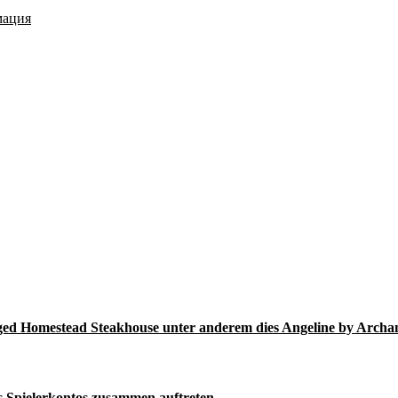
мация
Aged Homestead Steakhouse unter anderem dies Angeline by Arch
s Spielerkontos zusammen auftreten