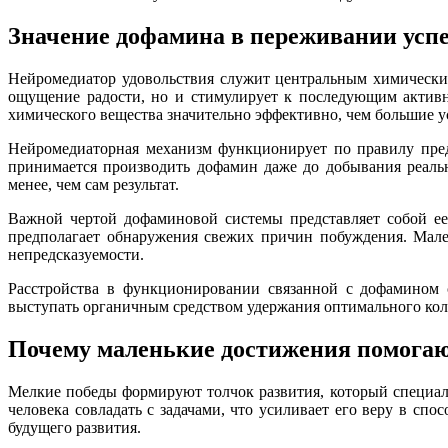
Значение дофамина в переживании усп
Нейромедиатор удовольствия служит центральным химически
ощущение радости, но и стимулирует к последующим активн
химического вещества значительно эффективно, чем большие ус
Нейромедиаторная механизм функционирует по правилу предч
принимается производить дофамин даже до добывания реальн
менее, чем сам результат.
Важной чертой дофаминовой системы представляет собой ее
предполагает обнаружения свежих причин побуждения. Мале
непредсказуемости.
Расстройства в функционировании связанной с дофамином 
выступать органичным средством удержания оптимального кол
Почему маленькие достижения помогаю
Мелкие победы формируют толчок развития, который специал
человека совладать с задачами, что усиливает его веру в сп
будущего развития.