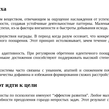
еха
м веществом, отвечающим за ощущение наслаждения от успехо
ости, создавая устойчивые деятельностные паттерны. Малень
пехи, из-за фактора внезапности и быстроты добывания исхода.
увствия награды. В период когда разум осознает, что конкр
ого поощрения. Этот принцип истолковывает, зачем течение 
 адаптивность. При регулярном обретении идентичного поощр
нькие достижения способствуют поддерживать высокий степень
системы часто связаны с унынием, апатией и снижением по
ичества дофамина и избежания формирования схожих расстройс
т идти к цели
исты по психологии именуют “эффектом развития”. Любое мален
особности преодоления гораздо непростых задач. Этот результ