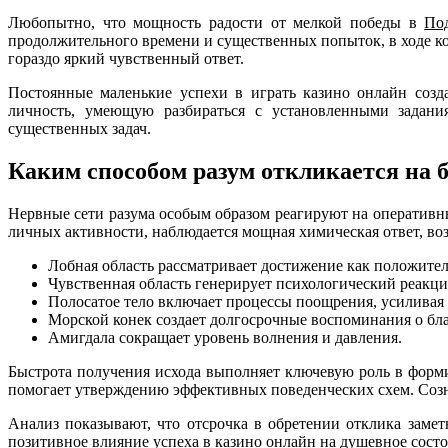
Любопытно, что мощность радости от мелкой победы в
По
продолжительного времени и существенных попыток, в ходе к
гораздо яркий чувственный ответ.
Постоянные маленькие успехи в играть казино онлайн созд
личность, умеющую разбираться с установленными задания
существенных задач.
Каким способом разум откликается на 
Нервные сети разума особым образом реагируют на оперативн
личных активности, наблюдается мощная химическая ответ, воз
Лобная область рассматривает достижение как положител
Чувственная область генерирует психологический реакц
Полосатое тело включает процессы поощрения, усиливая 
Морской конек создает долгосрочные воспоминания о б
Амигдала сокращает уровень волнения и давления.
Быстрота получения исхода выполняет ключевую роль в форм
помогает утверждению эффективных поведенческих схем. Созна
Анализ показывают, что отсрочка в обретении отклика заме
позитивное влияние успеха в казино онлайн на душевное сост