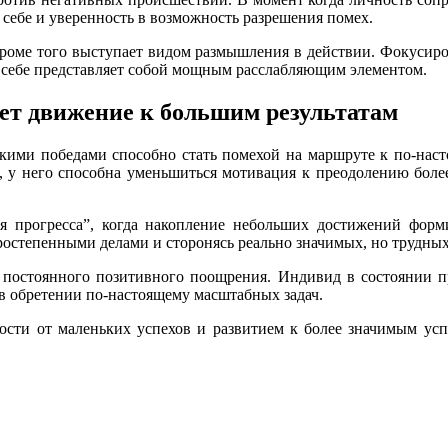
себе и уверенность в возможность разрешения помех.
кроме того выступает видом размышления в действии. Фокусиро
о себе представляет собой мощным расслабляющим элементом.
ет движение к большим результатам
елкими победами способно стать помехой на маршруте к по-нас
, у него способна уменьшиться мотивация к преодолению более
я прогресса”, когда накопление небольших достижений форм
ростепенными делами и сторонясь реально значимых, но трудных
т постоянного позитивного поощрения. Индивид в состоянии п
 в обретении по-настоящему масштабных задач.
ости от маленьких успехов и развитием к более значимым ус