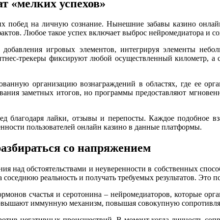
ат «мелких успехов»
их побед на личную сознание. Нынешние забавы казино онлайн
актов. Любое такое успех включает выброс нейромедиатора и со
добавления игровых элементов, интегрируя элементы небол
фитнес-трекеры фиксируют любой осуществленный километр, а
ованную организацию вознаграждений в областях, где ее орг
ывания заметных итогов, но программы предоставляют мгновен
ед благодаря лайки, отзывы и перепосты. Каждое подобное в
енности пользователей онлайн казино в данные платформы.
разбираться со напряжением
ния над обстоятельствами и неуверенности в собственных спос
на соседнюю реальность и получать требуемых результатов. Это 
рмонов счастья и серотонина – нейромедиаторов, которые орга
повышают иммунную механизм, повышая совокупную сопротивляе
отив негативных происшествий. В момент когда личность сопр