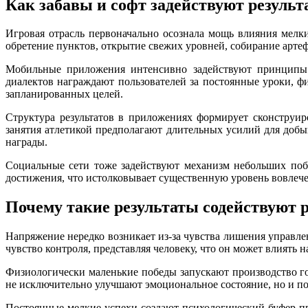
Как забавы и софт задействуют результ
Игровая отрасль первоначально осознала мощь влияния мелк
обретение пунктов, открытие свежих уровней, собирание артеф
Мобильные приложения интенсивно задействуют принципы 
диалектов награждают пользователей за постоянные уроки, 
запланированных целей.
Структура результатов в приложениях формирует сконструир
занятия атлетикой предполагают длительных усилий для доб
награды.
Социальные сети тоже задействуют механизм небольших поб
достижения, что истолковывает существенную уровень вовлеч
Почему такие результаты содействуют 
Напряжение нередко возникает из-за чувства лишения управле
чувство контроля, представляя человеку, что он может влиять 
Физиологически маленькие победы запускают производство го
не исключительно улучшают эмоциональное состояние, но и 
Постоянные мелкие успехи создают психологический буфер пр