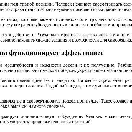
нии позитивной реакции. Человек начинает рассматривать сво
есто страха относительно неудачей появляется ожидание победы
апитал, который можно использовать в трудных обстоятельс
т ему сохранять убежденность в личные способности и продолж
вку к действию. Разум адаптируется к состоянию активности
рерывно находить свежие задания и возможности для самореализ
апы функционирует эффективнее
ой масштабности и неясности дороги к их получению. Разбив
делается отдельной мелкой победой, укрепляющей мотивацию на
тавлять планы средства и энергию. На место стремлений реши
зможность достижения. Подобный подход тоже уменьшает количе
движение и скорректировать подход при нужде. Такое создает 
ровка была бы намного сложнее.
ормирует дополнительную побуждение. Человек может очевид
 стимулирует к продолжительности стараний.