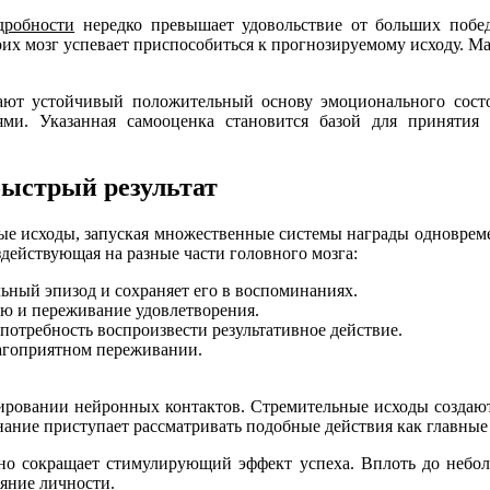
дробности
нередко превышает удовольствие от больших побед
оих мозг успевает приспособиться к прогнозируемому исходу. М
ают устойчивый положительный основу эмоционального состо
ми. Указанная самооценка становится базой для принятия
быстрый результат
ые исходы, запуская множественные системы награды одновреме
действующая на разные части головного мозга:
ьный эпизод и сохраняет его в воспоминаниях.
ию и переживание удовлетворения.
потребность воспроизвести результативное действие.
лагоприятном переживании.
ировании нейронных контактов. Стремительные исходы создают
ние приступает рассматривать подобные действия как главные 
тно сокращает стимулирующий эффект успеха. Вплоть до небол
ояние личности.