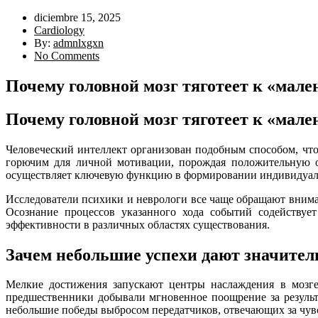
diciembre 15, 2025
Cardiology
By:
admnlxgxn
No Comments
Почему головной мозг тяготеет к «мал
Почему головной мозг тяготеет к «мал
Человеческий интеллект организован подобным способом, чт
горючим для личной мотивации, порождая положительную о
осуществляет ключевую функцию в формировании индивидуал
Исследователи психики и неврологи все чаще обращают вниман
Осознание процессов указанного хода событий содействуе
эффективности в различных областях существования.
Зачем небольшие успехи дают значител
Мелкие достижения запускают центры наслаждения в мозге 
предшественники добывали мгновенное поощрение за результ
небольшие победы выбросом передатчиков, отвечающих за чувс