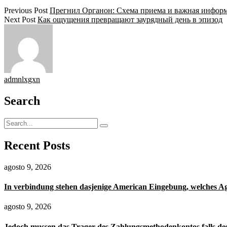
Previous Post
Прегнил Органон: Схема приема и важная инфор
Next Post
Как ощущения превращают заурядный день в эпизод
admnlxgxn
Search
Recent Posts
agosto 9, 2026
In verbindung stehen dasjenige American Eingebung, welches 
agosto 9, 2026
Jedoch mussen das Trager des Zahlungsmethodenkontos falls de