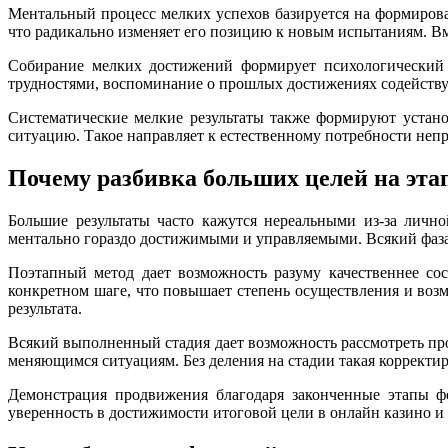
Ментальный процесс мелких успехов базируется на формирова
что радикально изменяет его позицию к новым испытаниям. Вм
Собирание мелких достижений формирует психологический к
трудностями, воспоминание о прошлых достижениях содействуе
Систематические мелкие результаты также формируют устано
ситуацию. Такое направляет к естественному потребности неп
Почему разбивка больших целей на эт
Большие результаты часто кажутся нереальными из-за личн
ментально гораздо достижимыми и управляемыми. Всякий фаза 
Поэтапный метод дает возможность разуму качественнее сос
конкретном шаге, что повышает степень осуществления и во
результата.
Всякий выполненный стадия дает возможность рассмотреть про
меняющимся ситуациям. Без деления на стадии такая корректи
Демонстрация продвижения благодаря законченные этапы ф
уверенность в достижимости итоговой цели в онлайн казино и