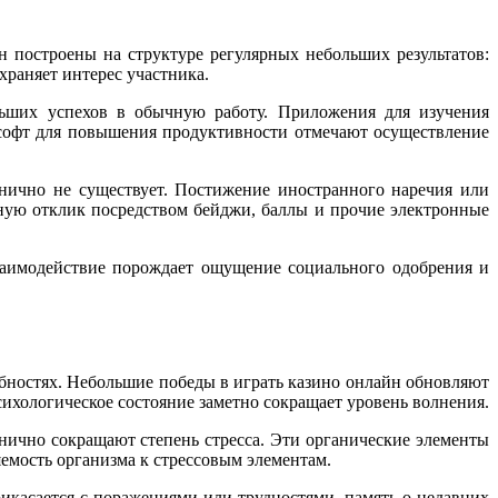
 построены на структуре регулярных небольших результатов:
храняет интерес участника.
ьших успехов в обычную работу. Приложения для изучения
 софт для повышения продуктивности отмечают осуществление
анично не существует. Постижение иностранного наречия или
ную отклик посредством бейджи, баллы и прочие электронные
заимодействие порождает ощущение социального одобрения и
обностях. Небольшие победы в играть казино онлайн обновляют
психологическое состояние заметно сокращает уровень волнения.
нично сокращают степень стресса. Эти органические элементы
мость организма к стрессовым элементам.
икасается с поражениями или трудностями, память о недавних