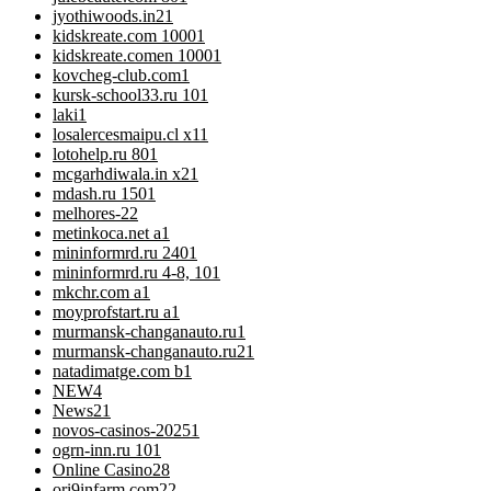
jyothiwoods.in2
1
kidskreate.com 1000
1
kidskreate.comen 1000
1
kovcheg-club.com
1
kursk-school33.ru 10
1
laki
1
losalercesmaipu.cl x1
1
lotohelp.ru 80
1
mcgarhdiwala.in x2
1
mdash.ru 150
1
melhores-2
2
metinkoca.net a
1
mininformrd.ru 240
1
mininformrd.ru 4-8, 10
1
mkchr.com a
1
moyprofstart.ru a
1
murmansk-changanauto.ru
1
murmansk-changanauto.ru2
1
natadimatge.com b
1
NEW
4
News
21
novos-casinos-2025
1
ogrn-inn.ru 10
1
Online Casino
28
ori9infarm.com2
2