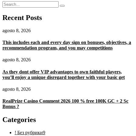
Recent Posts
agosto 8, 2026
This includes each and every day sign on bonuses, objectives, a
recommendation program, and you may competitions
agosto 8, 2026
As they dont offer VIP advantages to own faithful players,
you’ll enjoy a unique disregard together with your basic get
agosto 8, 2026
RealPrize Casino Comment 2026 100 % free 100K GC + 2 Sc
Bonus ?
Categories
! Без рубрики
9