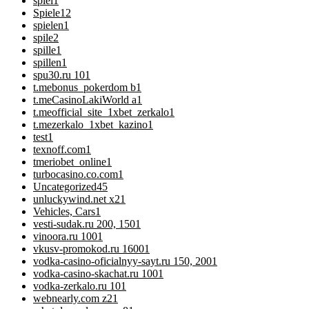
spiel
1
Spiele
12
spielen
1
spile
2
spille
1
spillen
1
spu30.ru 10
1
t.mebonus_pokerdom b
1
t.meCasinoLakiWorld a
1
t.meofficial_site_1xbet_zerkalo
1
t.mezerkalo_1xbet_kazino
1
test
1
texnoff.com
1
tmeriobet_online
1
turbocasino.co.com
1
Uncategorized
45
unluckywind.net x2
1
Vehicles, Cars
1
vesti-sudak.ru 200, 150
1
vinoora.ru 100
1
vkusv-promokod.ru 1600
1
vodka-casino-oficialnyy-sayt.ru 150, 200
1
vodka-casino-skachat.ru 100
1
vodka-zerkalo.ru 10
1
webnearly.com z2
1