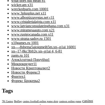
what does nlu mean 8
1
wicker.am x3
1
wreckedparis.com 1000
1
www.3plusplus.net x1
1
www.albopizzavegas.net c1
1
www.cristalerialajota.com x1
1
www.latvianconsulateinghana.com x3
1
www.miramesaauto.com x2
1
www.rustgocanada.com x1
1
www.strana-sadov.ru 150
1
x10games.ru 100
1
xn—-8sbema5aioiqmeih5m.xn--p1ai 1600
1
xn--17-8kc3bfr2e.xn--p1ai 4, 6-8
1
zants.ru 10
1
Αποκλειστικά Παιχνίδια
1
Микрокредит
11
Новости Криптовалют
2
Новости Форекс
3
Финтех
1
Форекс Брокеры
2
Tags
casino
7K Casino
Betflag
casino football online game slots
casinon online game