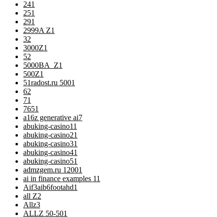
24
1
25
1
29
1
2999A Z
1
3
2
3000Z
1
5
2
5000BA_Z
1
500Z
1
51radost.ru 500
1
6
2
7
1
76
51
a16z generative ai
7
abuking-casino1
1
abuking-casino2
1
abuking-casino3
1
abuking-casino4
1
abuking-casino5
1
admzgem.ru 1200
1
ai in finance examples 1
1
Aif3aib6footahd
1
all Z
2
Allz
3
ALLZ 50-50
1