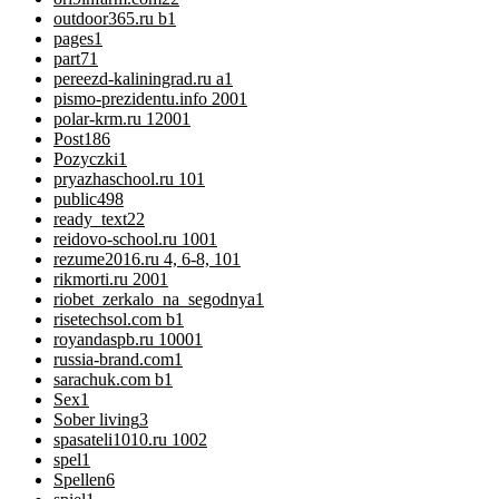
outdoor365.ru b
1
pages
1
part7
1
pereezd-kaliningrad.ru a
1
pismo-prezidentu.info 200
1
polar-krm.ru 1200
1
Post
186
Pozyczki
1
pryazhaschool.ru 10
1
public
498
ready_text
22
reidovo-school.ru 100
1
rezume2016.ru 4, 6-8, 10
1
rikmorti.ru 200
1
riobet_zerkalo_na_segodnya
1
risetechsol.com b
1
royandaspb.ru 1000
1
russia-brand.com
1
sarachuk.com b
1
Sex
1
Sober living
3
spasateli1010.ru 100
2
spel
1
Spellen
6