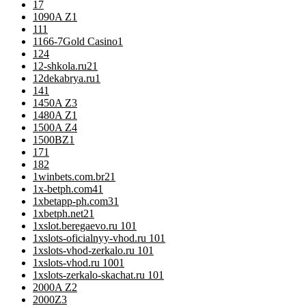
1
7
1090A Z
1
11
1
1166-7Gold Casino
1
12
4
12-shkola.ru2
1
12dekabrya.ru
1
14
1
1450A Z
3
1480A Z
1
1500A Z
4
1500BZ
1
17
1
18
2
1winbets.com.br2
1
1x-betph.com4
1
1xbetapp-ph.com3
1
1xbetph.net2
1
1xslot.beregaevo.ru 10
1
1xslots-oficialnyy-vhod.ru 10
1
1xslots-vhod-zerkalo.ru 10
1
1xslots-vhod.ru 100
1
1xslots-zerkalo-skachat.ru 10
1
2000A Z
2
2000Z
3