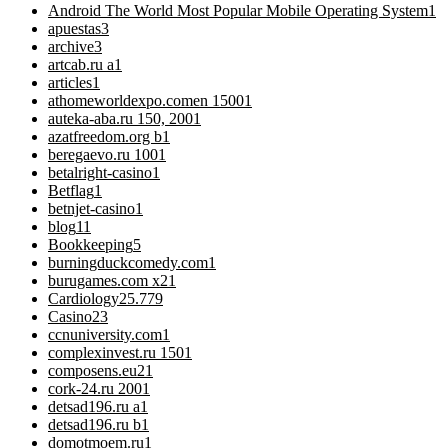
Android The World Most Popular Mobile Operating System
1
apuestas
3
archive
3
artcab.ru a
1
articles
1
athomeworldexpo.comen 1500
1
auteka-aba.ru 150, 200
1
azatfreedom.org b
1
beregaevo.ru 100
1
betalright-casino
1
Betflag
1
betnjet-casino
1
blog
11
Bookkeeping
5
burningduckcomedy.com
1
burugames.com x2
1
Cardiology
25.779
Casino
23
ccnuniversity.com
1
complexinvest.ru 150
1
composens.eu2
1
cork-24.ru 200
1
detsad196.ru a
1
detsad196.ru b
1
domotmoem.ru
1