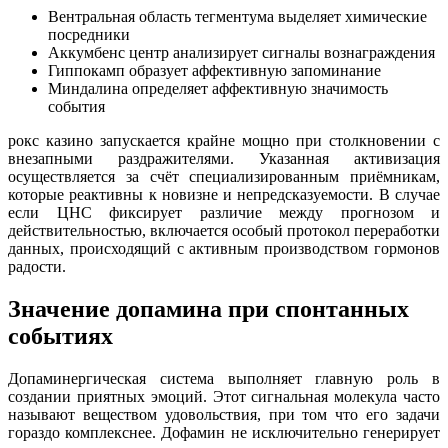
Вентральная область тегментума выделяет химические
посредники
Аккумбенс центр анализирует сигналы вознаграждения
Гиппокамп образует аффективную запоминание
Миндалина определяет аффективную значимость
события
рокс казино запускается крайне мощно при столкновении с
внезапными раздражителями. Указанная активизация
осуществляется за счёт специализированным приёмникам,
которые реактивны к новизне и непредсказуемости. В случае
если ЦНС фиксирует различие между прогнозом и
действительностью, включается особый протокол переработки
данных, происходящий с активным производством гормонов
радости.
Значение допамина при спонтанных
событиях
Допаминергическая система выполняет главную роль в
создании приятных эмоций. Этот сигнальная молекула часто
называют веществом удовольствия, при том что его задачи
гораздо комплекснее. Дофамин не исключительно генерирует