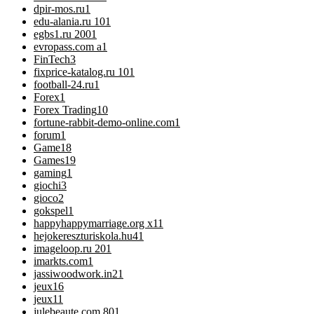
dpir-mos.ru
1
edu-alania.ru 10
1
egbs1.ru 200
1
evropass.com a
1
FinTech
3
fixprice-katalog.ru 10
1
football-24.ru
1
Forex
1
Forex Trading
10
fortune-rabbit-demo-online.com
1
forum
1
Game
18
Games
19
gaming
1
giochi
3
gioco
2
gokspel
1
happyhappymarriage.org x1
1
hejokereszturiskola.hu4
1
imageloop.ru 20
1
imarkts.com
1
jassiwoodwork.in2
1
jeux
16
jeux1
1
julebeaute.com 80
1