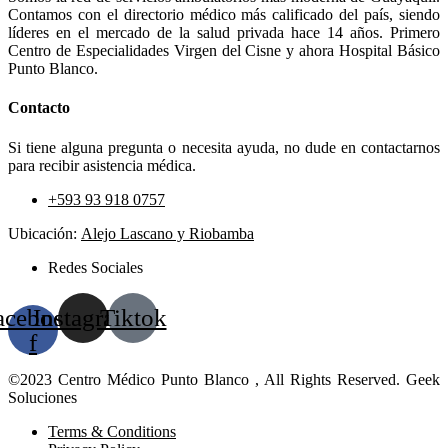
Contamos con el directorio médico más calificado del país, siendo
líderes en el mercado de la salud privada hace 14 años. Primero
Centro de Especialidades Virgen del Cisne y ahora Hospital Básico
Punto Blanco.
Contacto
Si tiene alguna pregunta o necesita ayuda, no dude en contactarnos
para recibir asistencia médica.
+593 93 918 0757
Ubicación:
Alejo Lascano y Riobamba
Redes Sociales
acebook-
Instagram
Tiktok
f
©2023 Centro Médico Punto Blanco , All Rights Reserved. Geek
Soluciones
Terms & Conditions