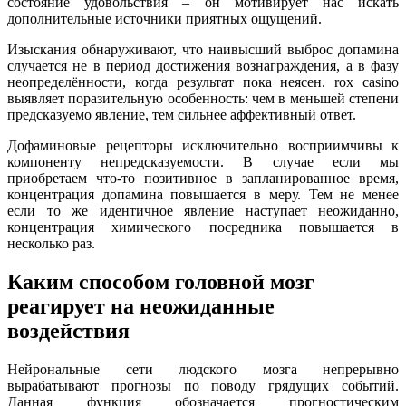
состояние удовольствия – он мотивирует нас искать
дополнительные источники приятных ощущений.
Изыскания обнаруживают, что наивысший выброс допамина
случается не в период достижения вознаграждения, а в фазу
неопределённости, когда результат пока неясен. rox casino
выявляет поразительную особенность: чем в меньшей степени
предсказуемо явление, тем сильнее аффективный ответ.
Дофаминовые рецепторы исключительно восприимчивы к
компоненту непредсказуемости. В случае если мы
приобретаем что-то позитивное в запланированное время,
концентрация допамина повышается в меру. Тем не менее
если то же идентичное явление наступает неожиданно,
концентрация химического посредника повышается в
несколько раз.
Каким способом головной мозг
реагирует на неожиданные
воздействия
Нейрональные сети людского мозга непрерывно
вырабатывают прогнозы по поводу грядущих событий.
Данная функция обозначается прогностическим