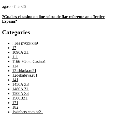
agosto 7, 2026
?Cual es el casino on line sobra de fiar referente an effective
Espana?
Categories
! Без рубрики
9
1
7
1090A Z
1
11
1
1166-7Gold Casino
1
12
4
12-shkola.ru2
1
12dekabrya.ru
1
14
1
1450A Z
3
1480A Z
1
1500A Z
4
1500BZ
1
17
1
18
2
1winbets.com.br2
1