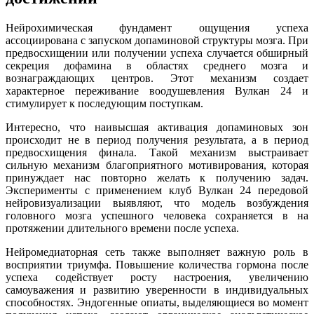
Нейрохимическая фундамент ощущения успеха
ассоциирована с запуском допаминовой структуры мозга. При
предвосхищении или получении успеха случается обширный
секреция дофамина в областях среднего мозга и
вознаграждающих центров. Этот механизм создает
характерное переживание воодушевления Вулкан 24 и
стимулирует к последующим поступкам.
Интересно, что наивысшая активация допаминовых зон
происходит не в период получения результата, а в период
предвосхищения финала. Такой механизм выстраивает
сильную механизм благоприятного мотивирования, которая
принуждает нас повторно желать к получению задач.
Эксперименты с применением клуб Вулкан 24 передовой
нейровизуализации выявляют, что модель возбуждения
головного мозга успешного человека сохраняется в на
протяжении длительного времени после успеха.
Нейромедиаторная сеть также выполняет важную роль в
восприятии триумфа. Повышение количества гормона после
успеха содействует росту настроения, увеличению
самоуважения и развитию уверенности в индивидуальных
способностях. Эндогенные опиаты, выделяющиеся во момент