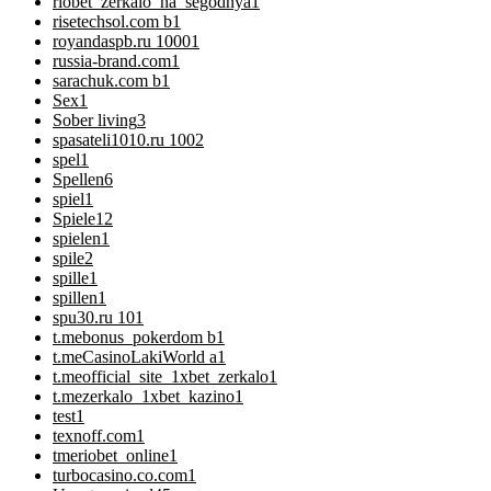
riobet_zerkalo_na_segodnya
1
risetechsol.com b
1
royandaspb.ru 1000
1
russia-brand.com
1
sarachuk.com b
1
Sex
1
Sober living
3
spasateli1010.ru 100
2
spel
1
Spellen
6
spiel
1
Spiele
12
spielen
1
spile
2
spille
1
spillen
1
spu30.ru 10
1
t.mebonus_pokerdom b
1
t.meCasinoLakiWorld a
1
t.meofficial_site_1xbet_zerkalo
1
t.mezerkalo_1xbet_kazino
1
test
1
texnoff.com
1
tmeriobet_online
1
turbocasino.co.com
1