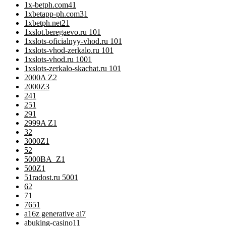
1x-betph.com4
1
1xbetapp-ph.com3
1
1xbetph.net2
1
1xslot.beregaevo.ru 10
1
1xslots-oficialnyy-vhod.ru 10
1
1xslots-vhod-zerkalo.ru 10
1
1xslots-vhod.ru 100
1
1xslots-zerkalo-skachat.ru 10
1
2000A Z
2
2000Z
3
24
1
25
1
29
1
2999A Z
1
3
2
3000Z
1
5
2
5000BA_Z
1
500Z
1
51radost.ru 500
1
6
2
7
1
76
51
a16z generative ai
7
abuking-casino1
1