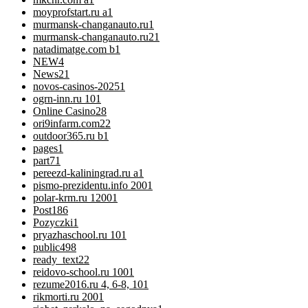
moyprofstart.ru a
1
murmansk-changanauto.ru
1
murmansk-changanauto.ru2
1
natadimatge.com b
1
NEW
4
News
21
novos-casinos-2025
1
ogrn-inn.ru 10
1
Online Casino
28
ori9infarm.com2
2
outdoor365.ru b
1
pages
1
part7
1
pereezd-kaliningrad.ru a
1
pismo-prezidentu.info 200
1
polar-krm.ru 1200
1
Post
186
Pozyczki
1
pryazhaschool.ru 10
1
public
498
ready_text
22
reidovo-school.ru 100
1
rezume2016.ru 4, 6-8, 10
1
rikmorti.ru 200
1