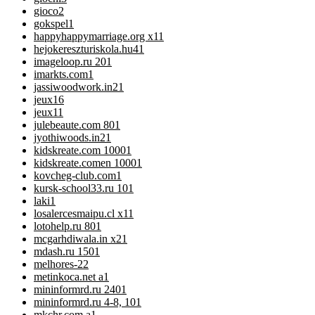
gioco
2
gokspel
1
happyhappymarriage.org x1
1
hejokereszturiskola.hu4
1
imageloop.ru 20
1
imarkts.com
1
jassiwoodwork.in2
1
jeux
16
jeux1
1
julebeaute.com 80
1
jyothiwoods.in2
1
kidskreate.com 1000
1
kidskreate.comen 1000
1
kovcheg-club.com
1
kursk-school33.ru 10
1
laki
1
losalercesmaipu.cl x1
1
lotohelp.ru 80
1
mcgarhdiwala.in x2
1
mdash.ru 150
1
melhores-2
2
metinkoca.net a
1
mininformrd.ru 240
1
mininformrd.ru 4-8, 10
1
mkchr.com a
1