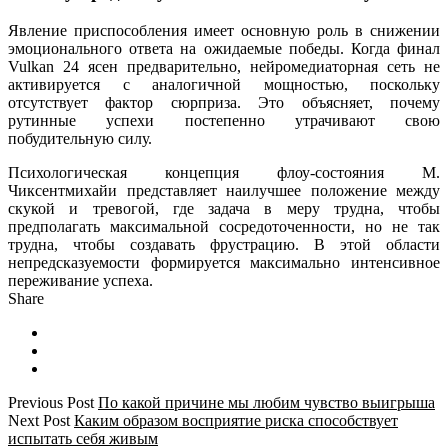
Явление приспособления имеет основную роль в снижении
эмоционального ответа на ожидаемые победы. Когда финал
Vulkan 24 ясен предварительно, нейромедиаторная сеть не
активируется с аналогичной мощностью, поскольку
отсутствует фактор сюрприза. Это объясняет, почему
рутинные успехи постепенно утрачивают свою
побудительную силу.
Психологическая концепция флоу-состояния М.
Чиксентмихайи представляет наилучшее положение между
скукой и тревогой, где задача в меру трудна, чтобы
предполагать максимальной сосредоточенности, но не так
трудна, чтобы создавать фрустрацию. В этой области
непредсказуемости формируется максимально интенсивное
переживание успеха.
Share
Previous Post
По какой причине мы любим чувство выигрыша
Next Post
Каким образом восприятие риска способствует
испытать себя живым