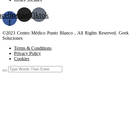
acebook-
Instagram
Tiktok
f
©2023 Centro Médico Punto Blanco , All Rights Reserved. Geek
Soluciones
Terms & Conditions
Privacy Policy
Cookies