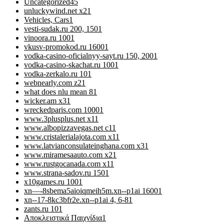
Uncategorized
45
unluckywind.net x2
1
Vehicles, Cars
1
vesti-sudak.ru 200, 150
1
vinoora.ru 100
1
vkusv-promokod.ru 1600
1
vodka-casino-oficialnyy-sayt.ru 150, 200
1
vodka-casino-skachat.ru 100
1
vodka-zerkalo.ru 10
1
webnearly.com z2
1
what does nlu mean 8
1
wicker.am x3
1
wreckedparis.com 1000
1
www.3plusplus.net x1
1
www.albopizzavegas.net c1
1
www.cristalerialajota.com x1
1
www.latvianconsulateinghana.com x3
1
www.miramesaauto.com x2
1
www.rustgocanada.com x1
1
www.strana-sadov.ru 150
1
x10games.ru 100
1
xn—-8sbema5aioiqmeih5m.xn--p1ai 1600
1
xn--17-8kc3bfr2e.xn--p1ai 4, 6-8
1
zants.ru 10
1
Αποκλειστικά Παιχνίδια
1