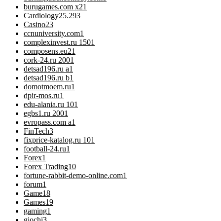
burugames.com x2
1
Cardiology
25.293
Casino
23
ccnuniversity.com
1
complexinvest.ru 150
1
composens.eu2
1
cork-24.ru 200
1
detsad196.ru a
1
detsad196.ru b
1
domotmoem.ru
1
dpir-mos.ru
1
edu-alania.ru 10
1
egbs1.ru 200
1
evropass.com a
1
FinTech
3
fixprice-katalog.ru 10
1
football-24.ru
1
Forex
1
Forex Trading
10
fortune-rabbit-demo-online.com
1
forum
1
Game
18
Games
19
gaming
1
giochi
3