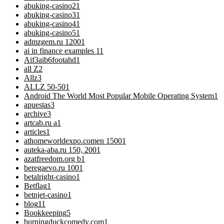
abuking-casino2
1
abuking-casino3
1
abuking-casino4
1
abuking-casino5
1
admzgem.ru 1200
1
ai in finance examples 1
1
Aif3aib6footahd
1
all Z
2
Allz
3
ALLZ 50-50
1
Android The World Most Popular Mobile Operating System
1
apuestas
3
archive
3
artcab.ru a
1
articles
1
athomeworldexpo.comen 1500
1
auteka-aba.ru 150, 200
1
azatfreedom.org b
1
beregaevo.ru 100
1
betalright-casino
1
Betflag
1
betnjet-casino
1
blog
11
Bookkeeping
5
burningduckcomedy.com
1