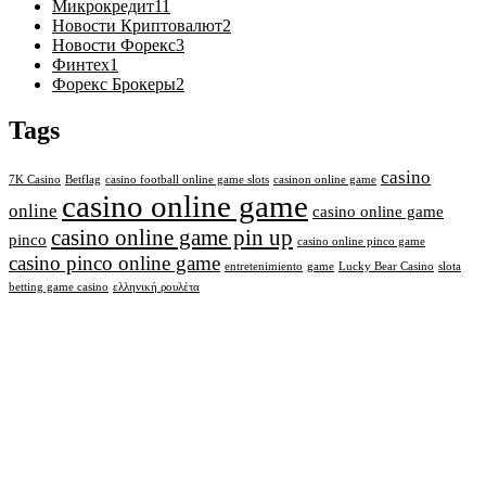
Микрокредит
11
Новости Криптовалют
2
Новости Форекс
3
Финтех
1
Форекс Брокеры
2
Tags
casino
7K Casino
Betflag
casino football online game slots
casinon online game
casino online game
online
casino online game
casino online game pin up
pinco
casino online pinco game
casino pinco online game
entretenimiento
game
Lucky Bear Casino
slota
betting game casino
ελληνική ρουλέτα