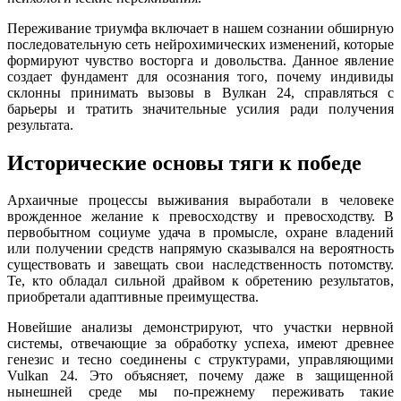
Переживание триумфа включает в нашем сознании обширную
последовательную сеть нейрохимических изменений, которые
формируют чувство восторга и довольства. Данное явление
создает фундамент для осознания того, почему индивиды
склонны принимать вызовы в Вулкан 24, справляться с
барьеры и тратить значительные усилия ради получения
результата.
Исторические основы тяги к победе
Архаичные процессы выживания выработали в человеке
врожденное желание к превосходству и превосходству. В
первобытном социуме удача в промысле, охране владений
или получении средств напрямую сказывался на вероятность
существовать и завещать свои наследственность потомству.
Те, кто обладал сильной драйвом к обретению результатов,
приобретали адаптивные преимущества.
Новейшие анализы демонстрируют, что участки нервной
системы, отвечающие за обработку успеха, имеют древнее
генезис и тесно соединены с структурами, управляющими
Vulkan 24. Это объясняет, почему даже в защищенной
нынешней среде мы по-прежнему переживать такие