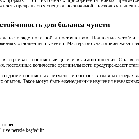
ных формах – от постоянных приобретений новых предметов
ложность превращается специально значимой, поскольку нынеш
стойчивость для баланса чувств
алансе между новизной и постоянством. Полностью устойчивая
ьезных отношений и умений. Мастерство счастливой жизни за
ет выстраивать постоянные цели и взаимоотношения. Она выст
емя, постоянные количества оригинальности предупреждают ста
 создание постоянных ритуалов и обычаев в главных сферах жи
х опытов. Такое могут быть еженедельные изучения незнакомы
интерес
lır ve nerede keşfedilir