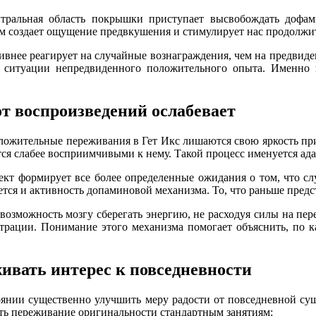
тральная область покрышки приступает высвобождать дофам
м создает ощущение предвкушения и стимулирует нас продолжит
ивнее реагирует на случайные вознаграждения, чем на предвиде
 в ситуации непредвиденного положительного опыта. Именно
от воспроизведений ослабевает
оложительные переживания в Гет Икс лишаются свою яркость п
тся слабее восприимчивыми к нему. Такой процесс именуется ада
ект формирует все более определенные ожидания о том, что сл
ется и активность допаминовой механизма. То, что раньше пред
возможность мозгу сберегать энергию, не расходуя силы на п
страции. Понимание этого механизма помогает объяснить, по 
живать интерес к повседневности
оянии существенно улучшить меру радости от повседневной су
ить переживание оригинальности стандартным занятиям: