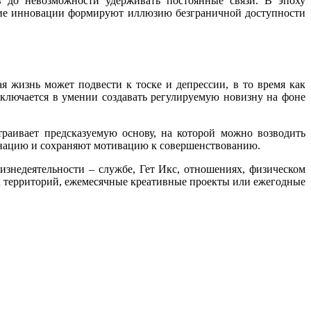
 до невозможности удерживать постоянные связи. В эпоху
ние инновации формируют иллюзию безграничной доступности
 жизнь может подвести к тоске и депрессии, в то время как
ключается в умении создавать регулируемую новизну на фоне
раивает предсказуемую основу, на которой можно возводить
гнацию и сохраняют мотивацию к совершенствованию.
знедеятельности – службе, Гет Икс, отношениях, физическом
х территорий, ежемесячные креативные проекты или ежегодные