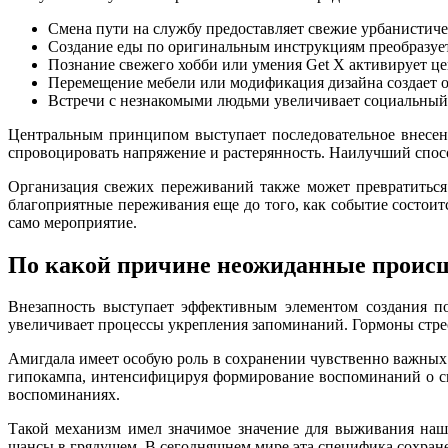
Смена пути на службу предоставляет свежие урбанистич
Создание еды по оригинальным инструкциям преобразует
Познание свежего хобби или умения Get X активирует це
Перемещение мебели или модификация дизайна создает 
Встречи с незнакомыми людьми увеличивает социальный
Центральным принципом выступает последовательное внесен
спровоцировать напряжение и растерянность. Наилучший спосо
Организация свежих переживаний также может превратиться
благоприятные переживания еще до того, как событие состоитс
само мероприятие.
По какой причине неожиданные происш
Внезапность выступает эффективным элементом создания по
увеличивает процессы укрепления запоминаний. Гормоны стре
Амигдала имеет особую роль в сохранении чувственно важных
гипокампа, интенсифицируя формирование воспоминаний о св
воспоминаниях.
Такой механизм имел значимое значение для выживания наш
шансы в грядущем. В сегодняшнем мире эта специфика сохране