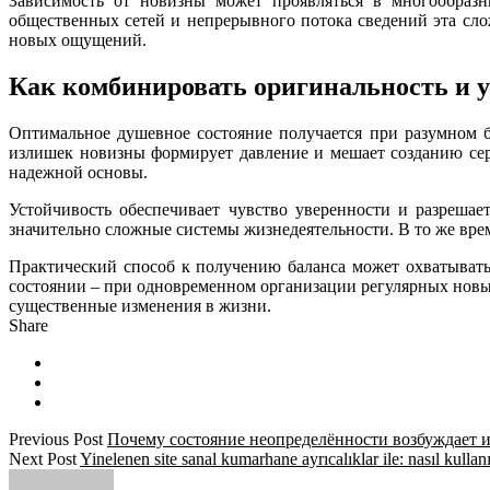
Зависимость от новизны может проявляться в многообраз
общественных сетей и непрерывного потока сведений эта с
новых ощущений.
Как комбинировать оригинальность и у
Оптимальное душевное состояние получается при разумном б
излишек новизны формирует давление и мешает созданию сер
надежной основы.
Устойчивость обеспечивает чувство уверенности и разреша
значительно сложные системы жизнедеятельности. В то же вр
Практический способ к получению баланса может охватывать
состоянии – при одновременном организации регулярных новы
существенные изменения в жизни.
Share
Previous Post
Почему состояние неопределённости возбуждает 
Next Post
Yinelenen site sanal kumarhane ayrıcalıklar ile: nasıl kullanı