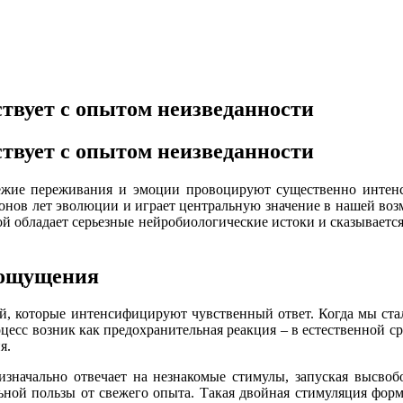
твует с опытом неизведанности
твует с опытом неизведанности
ежие переживания и эмоции провоцируют существенно интен
ионов лет эволюции и играет центральную значение в нашей во
 обладает серьезные нейробиологические истоки и сказывается
 ощущения
й, которые интенсифицируют чувственный ответ. Когда мы стал
цесс возник как предохранительная реакция – в естественной с
я.
 изначально отвечает на незнакомые стимулы, запуская высвоб
ьной пользы от свежего опыта. Такая двойная стимуляция фор