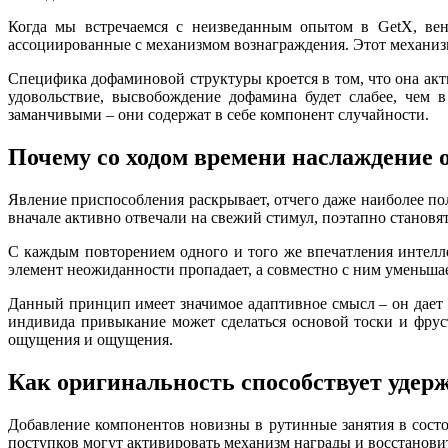
Когда мы встречаемся с неизведанным опытом в GetX, вен
ассоциированные с механизмом вознаграждения. Этот механиз
Специфика дофаминовой структуры кроется в том, что она акт
удовольствие, высвобождение дофамина будет слабее, чем
заманчивыми – они содержат в себе компонент случайности.
Почему со ходом времени наслаждение 
Явление приспособления раскрывает, отчего даже наиболее п
вначале активно отвечали на свежий стимул, поэтапно становя
С каждым повторением одного и того же впечатления интелл
элемент неожиданности пропадает, а совместно с ним уменьша
Данный принцип имеет значимое адаптивное смысл – он дает 
индивида привыкание может сделаться основой тоски и фру
ощущения и ощущения.
Как оригинальность способствует удер
Добавление компонентов новизны в рутинные занятия в сост
поступков могут активировать механизм награды и восстанов