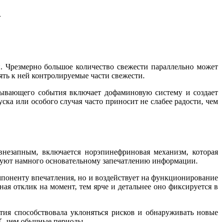
.
 Чрезмерно большое количество свежести параллельно может
ять к ней контролируемые части свежести.
тывающего события включает дофаминовую систему и создает
ска или особого случая часто приносит не слабее радости, чем
внезапным, включается норэпинефриновая механизм, которая
твуют намного основательному запечатлению информации.
поненту впечатления, но и воздействует на функционирование
 отклик на момент, тем ярче и детальнее оно фиксируется в
ия способствовала уклоняться рисков и обнаруживать новые
X, чем обычные периоды.