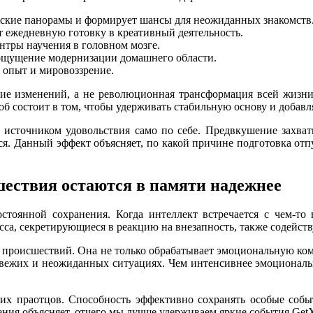
еские панорамы и формирует шансы для неожиданных знакомств
 ежедневную готовку в креативный деятельность.
нтры научения в головном мозге.
ощущение модернизации домашнего области.
 опыт и мировоззрение.
ие изменений, а не революционная трансформация всей жизни.
б состоит в том, чтобы удерживать стабильную основу и добавл
 источником удовольствия само по себе. Предвкушение захва
я. Данный эффект объясняет, по какой причине подготовка отпу
ествия остаются в памяти надежнее
стоянной сохранения. Когда интеллект встречается с чем-то 
сса, секретирующиеся в реакцию на внезапность, также содейс
 происшествий. Она не только обрабатывает эмоциональную ком
ежих и неожиданных ситуациях. Чем интенсивнее эмоциональная
их праотцов. Способность эффективно сохранять особые событ
ния объясняет, отчего мы лучше удерживаем яркие события Get