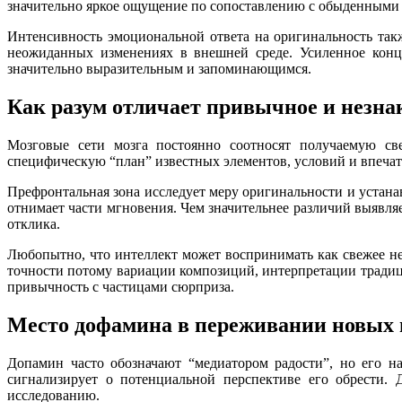
значительно яркое ощущение по сопоставлению с обыденными
Интенсивность эмоциональной ответа на оригинальность так
неожиданных изменениях в внешней среде. Усиленное конц
значительно выразительным и запоминающимся.
Как разум отличает привычное и незна
Мозговые сети мозга постоянно соотносят получаемую с
специфическую “план” известных элементов, условий и впечат
Префронтальная зона исследует меру оригинальности и устана
отнимает части мгновения. Чем значительнее различий выявля
отклика.
Любопытно, что интеллект может воспринимать как свежее не
точности потому вариации композиций, интерпретации трад
привычность с частицами сюрприза.
Место дофамина в переживании новых 
Допамин часто обозначают “медиатором радости”, но его на
сигнализирует о потенциальной перспективе его обрести.
исследованию.