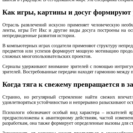
Как игры, картины и досуг формируют 
Отрасль развлечений искусно применяет человеческую необ
ленты, игры Гет Икс и другие виды досуга построены на о
непредвиденные развития истории.
В компьютерных играх создатели применяют структуру непред
предметов или успехов формирует мощную мотивацию продолж
сложных многопользовательских проектов.
Сериалы удерживают внимание зрителей с помощью интригую
зрителей. Востребованные передачи находят гармонию между 
Когда тяга к свежему превращается в з
Странно, но регулярный стремление найти свежих впечат
удовлетворяться устойчивостью и непрерывно разыскивают остр
Психологи обозначают особый вид характера – искателей я
предрасположены к авантюрному действиям, частой изменен
разработкам, она также формирует определенные вызовы для с