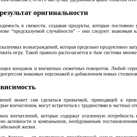
результат оригинальности
ходимость в свежести, создавая продукты, которые постоянно
снове “предсказуемой случайности” – они следуют знакомым к
сказуемых вознаграждений, которая предельно продуктивно за
ать игру. Такой правило располагается в базе системы множес
щих концовок и внезапных сюжетных поворотов. Любой серия
прогрессом знакомых персонажей и добавлением новых столкнов
ависимость
лений может сам сделаться привычкой, приводящей к привя
ые впечатления, могут встретиться с трудностями в частных от
рких впечатлений, которые содержат усиленную потребность
ию активности и компаньонов, необдуманным постановлениям. 
табильной жизни.