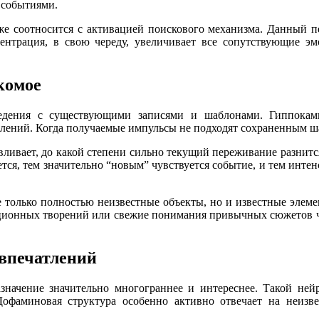
 событиями.
же соотносится с активацией поискового механизма. Данный п
ентрация, в свою череду, увеличивает все сопутствующие э
комое
ведения с существующими записями и шаблонами. Гиппокам
лений. Когда получаемые импульсы не подходят сохраненным ша
вливает, до какой степени сильно текущий переживание разнит
ется, тем значительно “новым” чувствуется событие, и тем инте
 только полностью неизвестные объекты, но и известные элем
иционных творений или свежие понимания привычных сюжетов 
впечатлений
значение значительно многограннее и интереснее. Такой ней
 Дофаминовая структура особенно активно отвечает на неиз