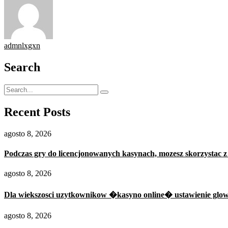
admnlxgxn
Search
Recent Posts
agosto 8, 2026
Podczas gry do licencjonowanych kasynach, mozesz skorzystac z
agosto 8, 2026
Dla wiekszosci uzytkownikow �kasyno online� ustawienie glowni
agosto 8, 2026