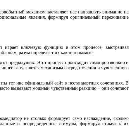
ервобытный механизм заставляет нас направлять внимание на
моциональные явления, формируя оригинальный переживание
п играет ключевую функцию в этом процессе, выстраивая
блонам, разум определяет их как незнакомые.
ся от предыдущих. Этот процесс происходит самопроизвольно и
нсивнее запускаются механизмы сосредоточения и чувственного
енты
гет икс официальный сайт
в нестандартных сочетаниях. В
часто вызывают мощный чувственный реакцию – они сочетают
ромедиатор не столько формирует само наслаждение, сколько
веданные и непредвиденные стимулы, формируя стимул к их