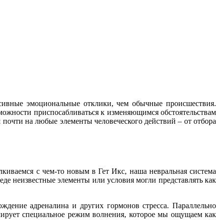
сивные эмоциональные отклики, чем обычные происшествия.
зможности приспосабливаться к изменяющимся обстоятельствам
 почти на любые элементы человеческого действий – от отбора
киваемся с чем-то новым в Гет Икс, наша невральная система
реде неизвестные элементы или условия могли представлять как
ождение адреналина и других гормонов стресса. Параллельно
мирует специальное режим волнения, которое мы ощущаем как