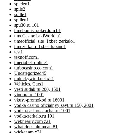
spielen
1
spile
2
spille
1
spillen
1
spu30.ru 10
1
t.mebonus_pokerdom b
1
t.meCasinoLakiWorld a
1
t.meofficial_site_1xbet_zerkalo
1
t.mezerkalo_1xbet_kazino
1
test
1
texnoff.com
1
tmeriobet_online
1
turbocasino.co.com
1
Uncategorized
45
unluckywind.net x2
1
Vehicles, Cars
1
vesti-sudak.ru 200, 150
1
vinoora.ru 100
1
vkusv-promokod.ru 1600
1
vodka-casino-oficialnyy-sayt.ru 150, 200
1
vodka-casino-skachat.ru 100
1
vodka-zerkalo.ru 10
1
webnearly.com z2
1
what does nlu mean 8
1
wicker.am x3
1