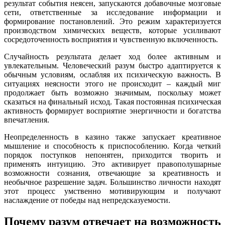
результат события неясен, запускаются добавочные мозговые
сети, ответственные за исследование информации и
формирование постановлений. Это режим характеризуется
производством химических веществ, которые усиливают
сосредоточенность восприятия и чувственную включенность.
Случайность результата делает ход более активным и
увлекательным. Человеческий разум быстро адаптируется к
обычным условиям, ослабляя их психическую важность. В
ситуациях неясности этого не происходит – каждый миг
продолжает быть возможно значимым, поскольку может
сказаться на финальный исход. Такая постоянная психическая
активность формирует восприятие энергичности и богатства
впечатления.
Неопределенность в казино также запускает креативное
мышление и способность к приспособлению. Когда четкий
порядок поступков непонятен, приходится творить и
применять интуицию. Это активирует правополушарные
возможности сознания, отвечающие за креативность и
необычное разрешение задач. Большинство личности находят
этот процесс умственно мотивирующим и получают
наслаждение от победы над непредсказуемости.
Почему разум отвечает на возможность