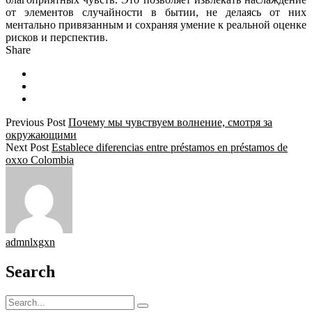
от элементов случайности в бытии, не делаясь от них
ментально привязанным и сохраняя умение к реальной оценке
рисков и перспектив.
Share
Previous Post
Почему мы чувствуем волнение, смотря за
окружающими
Next Post
Establece diferencias entre préstamos en préstamos de
oxxo Colombia
admnlxgxn
Search