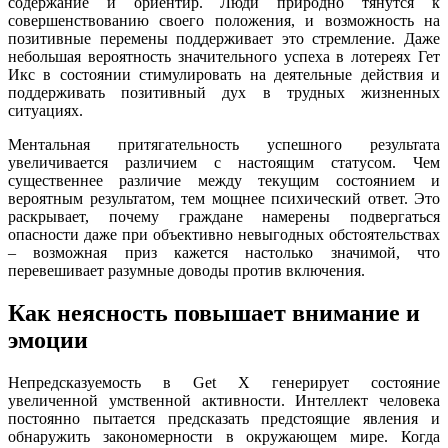
содержание и ориентир. Люди природно тянутся к
совершенствованию своего положения, и возможность на
позитивные перемены поддерживает это стремление. Даже
небольшая вероятность значительного успеха в лотереях Гет
Икс в состоянии стимулировать на деятельные действия и
поддерживать позитивный дух в трудных жизненных
ситуациях.
Ментальная притягательность успешного результата
увеличивается различием с настоящим статусом. Чем
существеннее различие между текущим состоянием и
вероятным результатом, тем мощнее психический ответ. Это
раскрывает, почему граждане намерены подвергаться
опасности даже при объективно невыгодных обстоятельствах
– возможная приз кажется настолько значимой, что
перевешивает разумные доводы против включения.
Как неясность повышает внимание и
эмоции
Непредсказуемость в Get X генерирует состояние
увеличенной умственной активности. Интеллект человека
постоянно пытается предсказать предстоящие явления и
обнаружить закономерности в окружающем мире. Когда