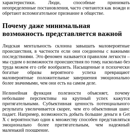
характеристики. Люди, способные принимать
неопределенные постановления, часто считаются как вожди и
обретают вспомогательное признание в обществе.
Почему даже минимальная
возможность представляется важной
Людская ментальность склонна завышать маловероятные
происшествия, в частности если они соединены с важными
последствиями. Это феномен называется правилом легкости –
мы судим о возможности происшествия по тому, насколько без
труда можем его себе вообразить. Насыщенные и психически
богатые образы вероятного успеха превращают
маловероятные положительные завершения эмоционально
более значимыми, чем они есть на самом деле.
Нелинейная функция полезности объясняет, почему
небольшие перспективы на крупный успех кажутся
притягательными. Субъективная ценность потенциального
результата увеличивается скорее, чем его объективная шанс
падает. Например, возможность добыть большие деньги в Get
X с вероятностью один к множеству способен представляться
эмоционально более притягательным, чем надежный
маленький поощрение.