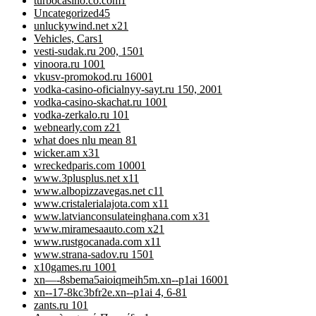
turbocasino.co.com
1
Uncategorized
45
unluckywind.net x2
1
Vehicles, Cars
1
vesti-sudak.ru 200, 150
1
vinoora.ru 100
1
vkusv-promokod.ru 1600
1
vodka-casino-oficialnyy-sayt.ru 150, 200
1
vodka-casino-skachat.ru 100
1
vodka-zerkalo.ru 10
1
webnearly.com z2
1
what does nlu mean 8
1
wicker.am x3
1
wreckedparis.com 1000
1
www.3plusplus.net x1
1
www.albopizzavegas.net c1
1
www.cristalerialajota.com x1
1
www.latvianconsulateinghana.com x3
1
www.miramesaauto.com x2
1
www.rustgocanada.com x1
1
www.strana-sadov.ru 150
1
x10games.ru 100
1
xn—-8sbema5aioiqmeih5m.xn--p1ai 1600
1
xn--17-8kc3bfr2e.xn--p1ai 4, 6-8
1
zants.ru 10
1