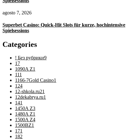
Spielsessions
agosto 7, 2026
Superbet Casino: Quick‑Hit Slots für kurze, hochintensive
Spielsessions
Categories
! Без рубрики
9
1
7
1090A Z
1
11
1
1166-7Gold Casino
1
12
4
12-shkola.ru2
1
12dekabrya.ru
1
14
1
1450A Z
3
1480A Z
1
1500A Z
4
1500BZ
1
17
1
18
2