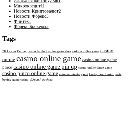
Αποκλειστικά Παιχνίδια
1
Микрокредит
11
Новости Криптовалют
2
Новости Форекс
3
Финтех
1
Форекс Брокеры
2
Tags
casino
7K Casino
Betflag
casino football online game slots
casinon online game
casino online game
online
casino online game
casino online game pin up
pinco
casino online pinco game
casino pinco online game
entretenimiento
game
Lucky Bear Casino
slota
betting game casino
ελληνική ρουλέτα