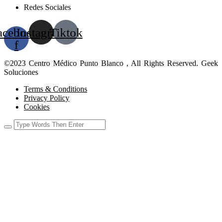
Redes Sociales
acebook-
Instagram
Tiktok
f
©2023 Centro Médico Punto Blanco , All Rights Reserved. Geek
Soluciones
Terms & Conditions
Privacy Policy
Cookies