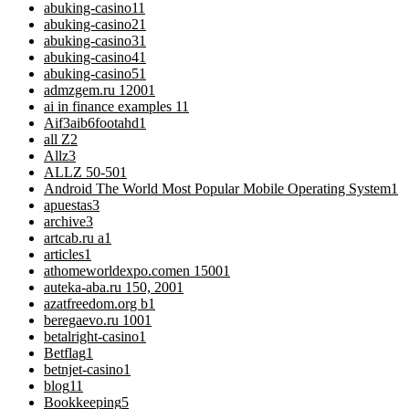
abuking-casino1
1
abuking-casino2
1
abuking-casino3
1
abuking-casino4
1
abuking-casino5
1
admzgem.ru 1200
1
ai in finance examples 1
1
Aif3aib6footahd
1
all Z
2
Allz
3
ALLZ 50-50
1
Android The World Most Popular Mobile Operating System
1
apuestas
3
archive
3
artcab.ru a
1
articles
1
athomeworldexpo.comen 1500
1
auteka-aba.ru 150, 200
1
azatfreedom.org b
1
beregaevo.ru 100
1
betalright-casino
1
Betflag
1
betnjet-casino
1
blog
11
Bookkeeping
5