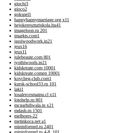
giochi
3
gioco
2
gokspel
1
happyhappymarriage.org x1
1
hejokereszturiskola.hu4
1
imageloop.ru 20
1
imarkts.com
1
jassiwoodwork.in2
1
jeux
16
jeux1
1
julebeaute.com 80
1
jyothiwoods.in2
1
kidskreate.com 1000
1
kidskreate.comen 1000
1
kovcheg-club.com
1
kursk-school33.ru 10
1
laki
1
losalercesmaipu.cl x1
1
lotohelp.ru 80
1
mcgarhdiwala.in x2
1
mdash.ru 150
1
melhores-2
2
metinkoca.net a
1
mininformrd.ru 240
1
mininformrd.ru 4-8, 10
1