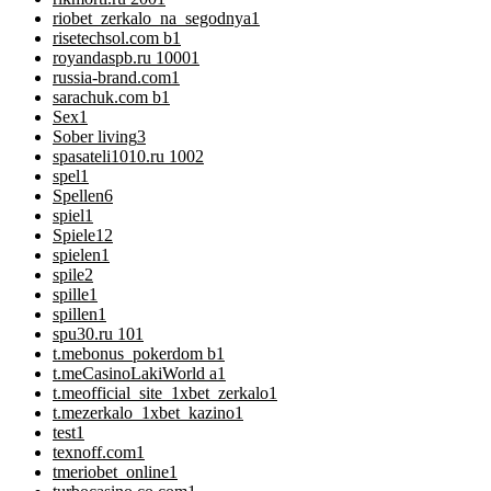
riobet_zerkalo_na_segodnya
1
risetechsol.com b
1
royandaspb.ru 1000
1
russia-brand.com
1
sarachuk.com b
1
Sex
1
Sober living
3
spasateli1010.ru 100
2
spel
1
Spellen
6
spiel
1
Spiele
12
spielen
1
spile
2
spille
1
spillen
1
spu30.ru 10
1
t.mebonus_pokerdom b
1
t.meCasinoLakiWorld a
1
t.meofficial_site_1xbet_zerkalo
1
t.mezerkalo_1xbet_kazino
1
test
1
texnoff.com
1
tmeriobet_online
1