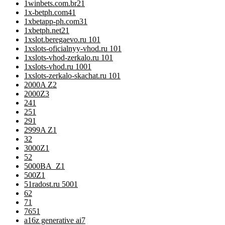
1winbets.com.br2
1
1x-betph.com4
1
1xbetapp-ph.com3
1
1xbetph.net2
1
1xslot.beregaevo.ru 10
1
1xslots-oficialnyy-vhod.ru 10
1
1xslots-vhod-zerkalo.ru 10
1
1xslots-vhod.ru 100
1
1xslots-zerkalo-skachat.ru 10
1
2000A Z
2
2000Z
3
24
1
25
1
29
1
2999A Z
1
3
2
3000Z
1
5
2
5000BA_Z
1
500Z
1
51radost.ru 500
1
6
2
7
1
76
51
a16z generative ai
7