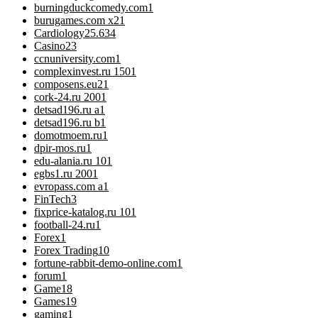
burningduckcomedy.com
1
burugames.com x2
1
Cardiology
25.634
Casino
23
ccnuniversity.com
1
complexinvest.ru 150
1
composens.eu2
1
cork-24.ru 200
1
detsad196.ru a
1
detsad196.ru b
1
domotmoem.ru
1
dpir-mos.ru
1
edu-alania.ru 10
1
egbs1.ru 200
1
evropass.com a
1
FinTech
3
fixprice-katalog.ru 10
1
football-24.ru
1
Forex
1
Forex Trading
10
fortune-rabbit-demo-online.com
1
forum
1
Game
18
Games
19
gaming
1