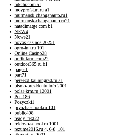
mkchr.com a
1
moyprofstart.ru a
1
murmansk-changanauto.ru
1
murmansk-changanauto.ru2
1
natadimatge.com b
1
NEW
4
News
21
novos-casinos-2025
1
ogrn-inn.ru 10
1
Online Casino
28
ori9infarm.com2
2
outdoor365.ru b
1
pages
1
part7
1
pereezd-kaliningrad.ru a
1
pismo-prezidentu.info 200
1
polar-krm.ru 1200
1
Post
186
Pozyczki
1
pryazhaschool.ru 10
1
public
498
ready_text
22
reidovo-school.ru 100
1
rezume2016.ru 4, 6-8, 10
1
rikmorti.ru 200
1