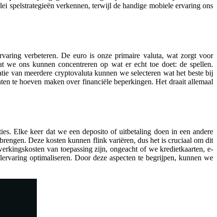
ei spelstrategieën verkennen, terwijl de handige mobiele ervaring ons
aring verbeteren. De euro is onze primaire valuta, wat zorgt voor
t we ons kunnen concentreren op wat er echt toe doet: de spellen.
ie van meerdere cryptovaluta kunnen we selecteren wat het beste bij
hten te hoeven maken over financiële beperkingen. Het draait allemaal
es. Elke keer dat we een deposito of uitbetaling doen in een andere
rengen. Deze kosten kunnen flink variëren, dus het is cruciaal om dit
werkingskosten van toepassing zijn, ongeacht of we kredietkaarten, e-
lervaring optimaliseren. Door deze aspecten te begrijpen, kunnen we