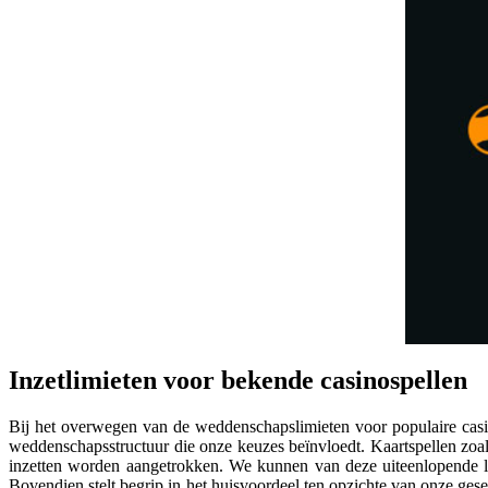
Inzetlimieten voor bekende casinospellen
Bij het overwegen van de weddenschapslimieten voor populaire casinos
weddenschapsstructuur die onze keuzes beïnvloedt. Kaartspellen zoals
inzetten worden aangetrokken. We kunnen van deze uiteenlopende li
Bovendien stelt begrip in het huisvoordeel ten opzichte van onze ge