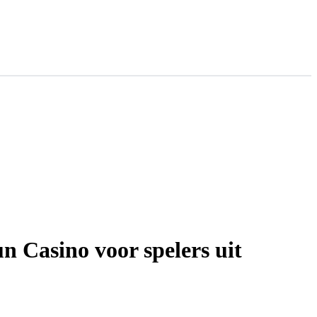
 Casino voor spelers uit