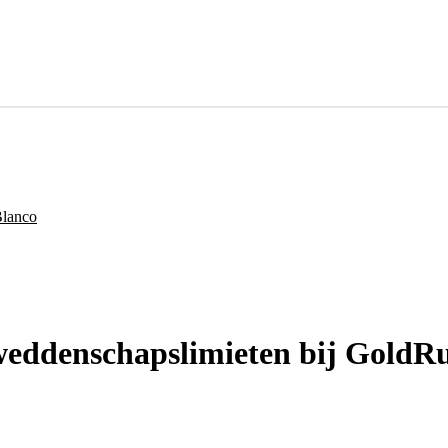
ddenschapslimieten bij GoldRun