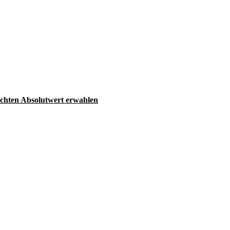
schten Absolutwert erwahlen