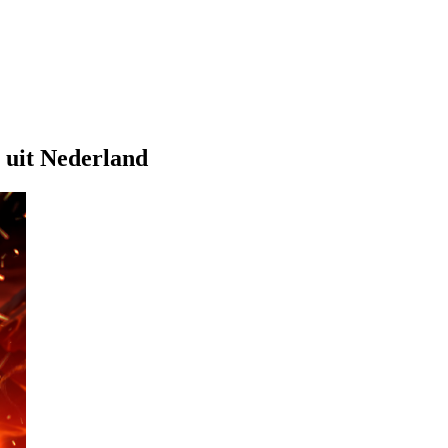
 uit Nederland