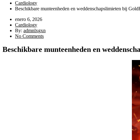
Cardiology
Beschikbare munteenheden en weddenschapslimieten bij GoldR
enero 6, 2026
Cardiology
By:
admnlxgxn
No Comments
Beschikbare munteenheden en weddenschap