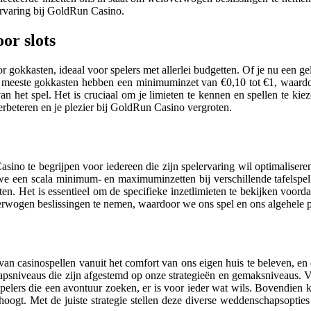
rvaring bij GoldRun Casino.
or slots
 gokkasten, ideaal voor spelers met allerlei budgetten. Of je nu een gel
 De meeste gokkasten hebben een minimuminzet van €0,10 tot €1, waardo
het spel. Het is cruciaal om je limieten te kennen en spellen te kiez
erbeteren en je plezier bij GoldRun Casino vergroten.
Casino te begrijpen voor iedereen die zijn spelervaring wil optimaliser
we een scala minimum- en maximuminzetten bij verschillende tafelspell
en. Het is essentieel om de specifieke inzetlimieten te bekijken voord
verwogen beslissingen te nemen, waardoor we ons spel en ons algehele p
van casinospellen vanuit het comfort van ons eigen huis te beleven, e
niveaus die zijn afgestemd op onze strategieën en gemaksniveaus. Van 
 spelers die een avontuur zoeken, er is voor ieder wat wils. Bovendie
hoogt. Met de juiste strategie stellen deze diverse weddenschapsopt