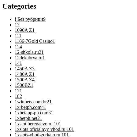
Categories
! Без рубрики
9
1
7
1090A Z
1
11
1
1166-7Gold Casino
1
12
4
12-shkola.ru2
1
12dekabrya.ru
1
14
1
1450A Z
3
1480A Z
1
1500A Z
4
1500BZ
1
17
1
18
2
1winbets.com.br2
1
1x-betph.com4
1
1xbetapp-ph.com3
1
1xbetph.net2
1
1xslot.beregaevo.ru 10
1
1xslots-oficialnyy-vhod.ru 10
1
1xslots-vhod-zerkalo.ru 10
1