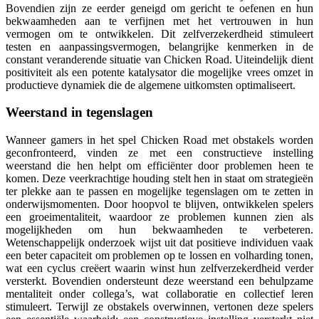
Bovendien zijn ze eerder geneigd om gericht te oefenen en hun
bekwaamheden aan te verfijnen met het vertrouwen in hun
vermogen om te ontwikkelen. Dit zelfverzekerdheid stimuleert
testen en aanpassingsvermogen, belangrijke kenmerken in de
constant veranderende situatie van Chicken Road. Uiteindelijk dient
positiviteit als een potente katalysator die mogelijke vrees omzet in
productieve dynamiek die de algemene uitkomsten optimaliseert.
Weerstand in tegenslagen
Wanneer gamers in het spel Chicken Road met obstakels worden
geconfronteerd, vinden ze met een constructieve instelling
weerstand die hen helpt om efficiënter door problemen heen te
komen. Deze veerkrachtige houding stelt hen in staat om strategieën
ter plekke aan te passen en mogelijke tegenslagen om te zetten in
onderwijsmomenten. Door hoopvol te blijven, ontwikkelen spelers
een groeimentaliteit, waardoor ze problemen kunnen zien als
mogelijkheden om hun bekwaamheden te verbeteren.
Wetenschappelijk onderzoek wijst uit dat positieve individuen vaak
een beter capaciteit om problemen op te lossen en volharding tonen,
wat een cyclus creëert waarin winst hun zelfverzekerdheid verder
versterkt. Bovendien ondersteunt deze weerstand een behulpzame
mentaliteit onder collega’s, wat collaboratie en collectief leren
stimuleert. Terwijl ze obstakels overwinnen, vertonen deze spelers