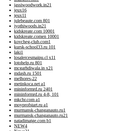
jassiwoodwork.in2
1
jeux
16
jeux1
1
julebeaute.com 80
1
jyothiwoods.in2
1
kidskreate.com 1000
1
kidskreate.comen 1000
1
kovcheg-club.com
1
kursk-school33.ru 10
1
laki
1
losalercesmaipu.cl x1
1
lotohelp.ru 80
1
mcgarhdiwala.in x2
1
mdash.ru 150
1
melhores-2
2
metinkoca.net a
1
mininformrd.ru 240
1
mininformrd.ru 4-8, 10
1
mkchr.com a
1
moyprofstart.ru a
1
murmansk-changanauto.ru
1
murmansk-changanauto.ru2
1
natadimatge.com b
1
NEW
4