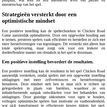
pluspunt, wat leidt tot een intensiever level van plezier en
meesterschap van het spel.
Strategieën versterkt door een
optimistische mindset
Een positieve instelling kan de speltechnieken in Chicken Road
Game aanzienlijk optimaliseren. Door een opgewekte houding aan
te nemen, presteren spelers vaak efficiënter en herstellen ze zich met
meer herstelvermogen van tegenslagen. Dit versterkt niet alleen hun
totale spelervaring, maar zorgt ook voor een leukere en
doeltreffendere manier om obstakels in het spel te doorstaan.
Een positieve instelling bevordert de resultaten.
Een positieve instelling kan de resultaten in het spel Chicken Road
aanzienlijk versterken, omdat spelers met een opgewekte instelling
uitdagingen met meer zelfvertrouwen en herstelvermogen
benaderen. Deze mindset stelt hen in staat zich te richten op
gelegenheden in plaats van barrières, waardoor ze een
initiatiefnemende aanpak ontwikkelen voor het behandelen van
uitdagingen. Door gunstige uitkomsten voor ogen te houden,
verhogen optimistische spelers hun motivatie en vastberadenheid,
wat zich transformeert in effectievere keuzes tijdens het spel.