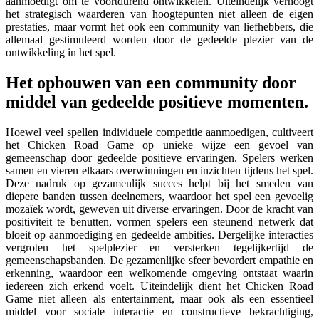
aanmoedigt om te voortdurend ontwikkelen. Uiteindelijk verhoogt
het strategisch waarderen van hoogtepunten niet alleen de eigen
prestaties, maar vormt het ook een community van liefhebbers, die
allemaal gestimuleerd worden door de gedeelde plezier van de
ontwikkeling in het spel.
Het opbouwen van een community door
middel van gedeelde positieve momenten.
Hoewel veel spellen individuele competitie aanmoedigen, cultiveert
het Chicken Road Game op unieke wijze een gevoel van
gemeenschap door gedeelde positieve ervaringen. Spelers werken
samen en vieren elkaars overwinningen en inzichten tijdens het spel.
Deze nadruk op gezamenlijk succes helpt bij het smeden van
diepere banden tussen deelnemers, waardoor het spel een gevoelig
mozaïek wordt, geweven uit diverse ervaringen. Door de kracht van
positiviteit te benutten, vormen spelers een steunend netwerk dat
bloeit op aanmoediging en gedeelde ambities. Dergelijke interacties
vergroten het spelplezier en versterken tegelijkertijd de
gemeenschapsbanden. De gezamenlijke sfeer bevordert empathie en
erkenning, waardoor een welkomende omgeving ontstaat waarin
iedereen zich erkend voelt. Uiteindelijk dient het Chicken Road
Game niet alleen als entertainment, maar ook als een essentieel
middel voor sociale interactie en constructieve bekrachtiging,