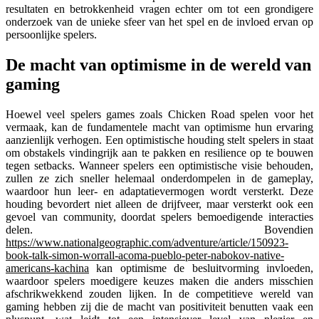
resultaten en betrokkenheid vragen echter om tot een grondigere
onderzoek van de unieke sfeer van het spel en de invloed ervan op
persoonlijke spelers.
De macht van optimisme in de wereld van
gaming
Hoewel veel spelers games zoals Chicken Road spelen voor het
vermaak, kan de fundamentele macht van optimisme hun ervaring
aanzienlijk verhogen. Een optimistische houding stelt spelers in staat
om obstakels vindingrijk aan te pakken en resilience op te bouwen
tegen setbacks. Wanneer spelers een optimistische visie behouden,
zullen ze zich sneller helemaal onderdompelen in de gameplay,
waardoor hun leer- en adaptatievermogen wordt versterkt. Deze
houding bevordert niet alleen de drijfveer, maar versterkt ook een
gevoel van community, doordat spelers bemoedigende interacties
delen. Bovendien
https://www.nationalgeographic.com/adventure/article/150923-
book-talk-simon-worrall-acoma-pueblo-peter-nabokov-native-
americans-kachina
kan optimisme de besluitvorming invloeden,
waardoor spelers moedigere keuzes maken die anders misschien
afschrikwekkend zouden lijken. In de competitieve wereld van
gaming hebben zij die de macht van positiviteit benutten vaak een