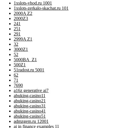
1xslots-vhod.ru 100
1
1xslots-zerkalo-skachat.ru 10
1
2000A Z
2
2000Z
3
24
1
25
1
29
1
2999A Z
1
3
2
3000Z
1
5
2
5000BA_Z
1
500Z
1
51radost.ru 500
1
6
2
7
1
76
90
a16z generative ai
7
abuking-casino1
1
abuking-casino2
1
abuking-casino3
1
abuking-casino4
1
abuking-casino5
1
admzgem.ru 1200
1
ai in finance examples 1
1