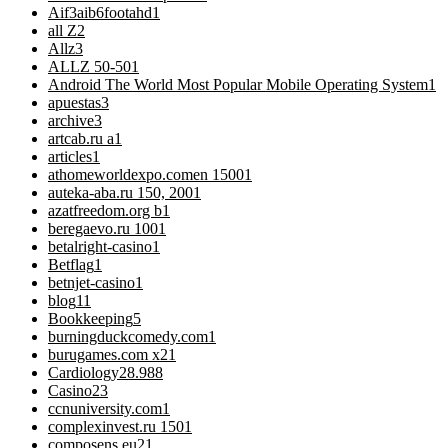
Aif3aib6footahd
1
all Z
2
Allz
3
ALLZ 50-50
1
Android The World Most Popular Mobile Operating System
1
apuestas
3
archive
3
artcab.ru a
1
articles
1
athomeworldexpo.comen 1500
1
auteka-aba.ru 150, 200
1
azatfreedom.org b
1
beregaevo.ru 100
1
betalright-casino
1
Betflag
1
betnjet-casino
1
blog
11
Bookkeeping
5
burningduckcomedy.com
1
burugames.com x2
1
Cardiology
28.988
Casino
23
ccnuniversity.com
1
complexinvest.ru 150
1
composens.eu2
1