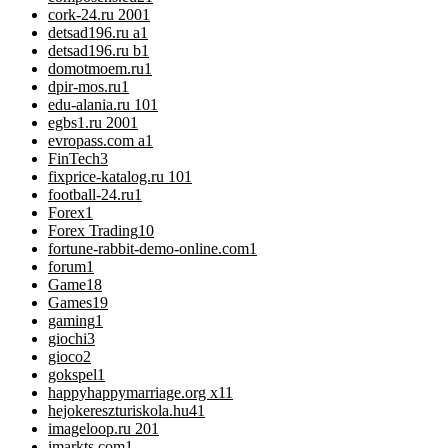
cork-24.ru 200
1
detsad196.ru a
1
detsad196.ru b
1
domotmoem.ru
1
dpir-mos.ru
1
edu-alania.ru 10
1
egbs1.ru 200
1
evropass.com a
1
FinTech
3
fixprice-katalog.ru 10
1
football-24.ru
1
Forex
1
Forex Trading
10
fortune-rabbit-demo-online.com
1
forum
1
Game
18
Games
19
gaming
1
giochi
3
gioco
2
gokspel
1
happyhappymarriage.org x1
1
hejokereszturiskola.hu4
1
imageloop.ru 20
1
imarkts.com
1