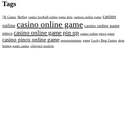
Tags
casino
7K Casino
Betflag
casino football online game slots
casinon online game
casino online game
online
casino online game
casino online game pin up
pinco
casino online pinco game
casino pinco online game
entretenimiento
game
Lucky Bear Casino
slota
betting game casino
ελληνική ρουλέτα