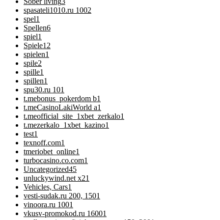
Sober living
3
spasateli1010.ru 100
2
spel
1
Spellen
6
spiel
1
Spiele
12
spielen
1
spile
2
spille
1
spillen
1
spu30.ru 10
1
t.mebonus_pokerdom b
1
t.meCasinoLakiWorld a
1
t.meofficial_site_1xbet_zerkalo
1
t.mezerkalo_1xbet_kazino
1
test
1
texnoff.com
1
tmeriobet_online
1
turbocasino.co.com
1
Uncategorized
45
unluckywind.net x2
1
Vehicles, Cars
1
vesti-sudak.ru 200, 150
1
vinoora.ru 100
1
vkusv-promokod.ru 1600
1