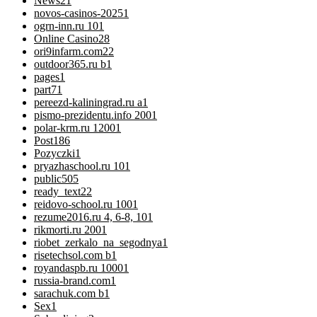
News
21
novos-casinos-2025
1
ogrn-inn.ru 10
1
Online Casino
28
ori9infarm.com2
2
outdoor365.ru b
1
pages
1
part7
1
pereezd-kaliningrad.ru a
1
pismo-prezidentu.info 200
1
polar-krm.ru 1200
1
Post
186
Pozyczki
1
pryazhaschool.ru 10
1
public
505
ready_text
22
reidovo-school.ru 100
1
rezume2016.ru 4, 6-8, 10
1
rikmorti.ru 200
1
riobet_zerkalo_na_segodnya
1
risetechsol.com b
1
royandaspb.ru 1000
1
russia-brand.com
1
sarachuk.com b
1
Sex
1