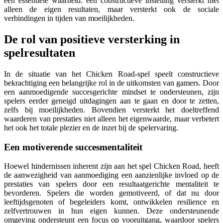
een essentiële waarheid: een constructieve instelling versterkt niet
alleen de eigen resultaten, maar versterkt ook de sociale
verbindingen in tijden van moeilijkheden.
De rol van positieve versterking in
spelresultaten
In de situatie van het Chicken Road-spel speelt constructieve
bekrachtiging een belangrijke rol in de uitkomsten van gamers. Door
een aanmoedigende succesgerichte mindset te ondersteunen, zijn
spelers eerder geneigd uitdagingen aan te gaan en door te zetten,
zelfs bij moeilijkheden. Bovendien versterkt het doeltreffend
waarderen van prestaties niet alleen het eigenwaarde, maar verbetert
het ook het totale plezier en de inzet bij de spelervaring.
Een motiverende succesmentaliteit
Hoewel hindernissen inherent zijn aan het spel Chicken Road, heeft
de aanwezigheid van aanmoediging een aanzienlijke invloed op de
prestaties van spelers door een resultaatgerichte mentaliteit te
bevorderen. Spelers die worden gemotiveerd, of dat nu door
leeftijdsgenoten of begeleiders komt, ontwikkelen resilience en
zelfvertrouwen in hun eigen kunnen. Deze ondersteunende
omgeving ondersteunt een focus op vooruitgang, waardoor spelers