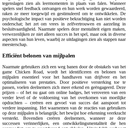
tegenslagen zien als leermomenten in plaats van falen. Wanneer
spelers snel feedback ontvangen en hun werk worden gewaardeerd,
raken ze meer toegewijd en gestimuleerd om te ontwikkelen. De
psychologische impact van positieve bekrachtiging kan niet worden
onderschat; het zet om vrees in zelfvertrouwen en aarzeling in
besluitvaardigheid. Naarmate spelers deze mentaliteit eigen maken,
verwezenlijken ze niet alleen succes in het spel, maar ook in diverse
aspecten van hun leven, waarbij ze uitdagingen zien als stappen naar
meesterschap.
Efficiënt belonen van mijlpalen
Naarmate gebruikers zich een weg banen door de obstakels van het
game Chicken Road, wordt het identificeren en belonen van
mijlpalen essentieel voor het handhaven van drijfveer en het
optimaliseren van prestaties. Door positieve versterking toe te
passen, voelen deelnemers zich meer erkend en geëngageerd. Deze
prijzen – of het nu gaat om online badges, het veroveren van een
verder level of de voldoening van het overkomen van moeilijke
opdrachten – creëren een gevoel van succes dat aanspoort tot
verdere inspanning. Het waarnemen van de reacties van gebruikers
op deze mijlpalen is belangrijk; het bewijst hoe erkenning veerkracht
versterkt. Bovendien creëren deelnemers, wanneer ze deze
successen verinnerlijken, een ontwikkelingsmentaliteit die hen