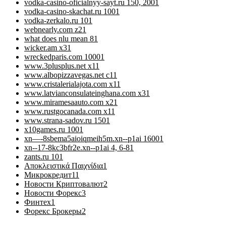
vodka-casino-oficialnyy-sayt.ru 150, 200
1
vodka-casino-skachat.ru 100
1
vodka-zerkalo.ru 10
1
webnearly.com z2
1
what does nlu mean 8
1
wicker.am x3
1
wreckedparis.com 1000
1
www.3plusplus.net x1
1
www.albopizzavegas.net c1
1
www.cristalerialajota.com x1
1
www.latvianconsulateinghana.com x3
1
www.miramesaauto.com x2
1
www.rustgocanada.com x1
1
www.strana-sadov.ru 150
1
x10games.ru 100
1
xn—-8sbema5aioiqmeih5m.xn--p1ai 1600
1
xn--17-8kc3bfr2e.xn--p1ai 4, 6-8
1
zants.ru 10
1
Αποκλειστικά Παιχνίδια
1
Микрокредит
11
Новости Криптовалют
2
Новости Форекс
3
Финтех
1
Форекс Брокеры
2