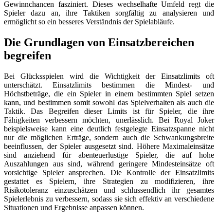
Gewinnchancen fasziniert. Dieses wechselhafte Umfeld regt die
Spieler dazu an, ihre Taktiken sorgfältig zu analysieren und
ermöglicht so ein besseres Verständnis der Spielabläufe.
Die Grundlagen von Einsatzbereichen
begreifen
Bei Glücksspielen wird die Wichtigkeit der Einsatzlimits oft
unterschätzt. Einsatzlimits bestimmen die Mindest- und
Höchstbeträge, die ein Spieler in einem bestimmten Spiel setzen
kann, und bestimmen somit sowohl das Spielverhalten als auch die
Taktik. Das Begreifen dieser Limits ist für Spieler, die ihre
Fähigkeiten verbessern möchten, unerlässlich. Bei Royal Joker
beispielsweise kann eine deutlich festgelegte Einsatzspanne nicht
nur die möglichen Erträge, sondern auch die Schwankungsbreite
beeinflussen, der Spieler ausgesetzt sind. Höhere Maximaleinsätze
sind anziehend für abenteuerlustige Spieler, die auf hohe
Auszahlungen aus sind, während geringere Mindesteinsätze oft
vorsichtige Spieler ansprechen. Die Kontrolle der Einsatzlimits
gestattet es Spielern, ihre Strategien zu modifizieren, ihre
Risikotoleranz einzuschätzen und schlussendlich ihr gesamtes
Spielerlebnis zu verbessern, sodass sie sich effektiv an verschiedene
Situationen und Ergebnisse anpassen können.