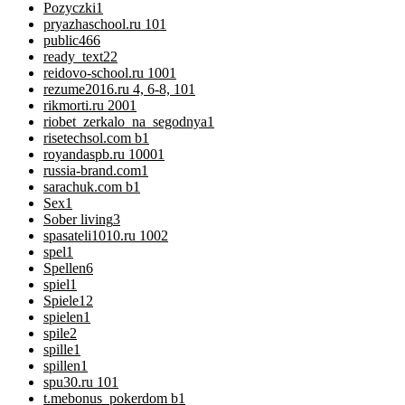
Pozyczki
1
pryazhaschool.ru 10
1
public
466
ready_text
22
reidovo-school.ru 100
1
rezume2016.ru 4, 6-8, 10
1
rikmorti.ru 200
1
riobet_zerkalo_na_segodnya
1
risetechsol.com b
1
royandaspb.ru 1000
1
russia-brand.com
1
sarachuk.com b
1
Sex
1
Sober living
3
spasateli1010.ru 100
2
spel
1
Spellen
6
spiel
1
Spiele
12
spielen
1
spile
2
spille
1
spillen
1
spu30.ru 10
1
t.mebonus_pokerdom b
1