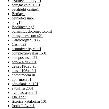
azatfreedom.org b
1
beregaevo.ru 100
1
betalright-casino
1
Betflag
1
betnjet-casino
1
blog
11
Bookkeeping
5
burningduckcomedy.com
1
burugames.com x2
1
Cardiology
21.836
Casino
23
ccnuniversity.com
1
complexinvest.ru 150
1
composens.eu2
1
cork-24.ru 200
1
detsad196.ru a
1
detsad196.ru b
1
domotmoem.ru
1
dpir-mos.ru
1
edu-alania.ru 10
1
egbs1.ru 200
1
evropass.com a
1
FinTech
3
fixprice-katalog.ru 10
1
football-24.ru
1