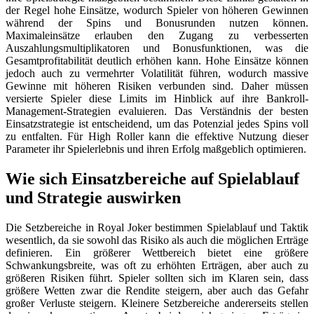
der Regel hohe Einsätze, wodurch Spieler von höheren Gewinnen
während der Spins und Bonusrunden nutzen können.
Maximaleinsätze erlauben den Zugang zu verbesserten
Auszahlungsmultiplikatoren und Bonusfunktionen, was die
Gesamtprofitabilität deutlich erhöhen kann. Hohe Einsätze können
jedoch auch zu vermehrter Volatilität führen, wodurch massive
Gewinne mit höheren Risiken verbunden sind. Daher müssen
versierte Spieler diese Limits im Hinblick auf ihre Bankroll-
Management-Strategien evaluieren. Das Verständnis der besten
Einsatzstrategie ist entscheidend, um das Potenzial jedes Spins voll
zu entfalten. Für High Roller kann die effektive Nutzung dieser
Parameter ihr Spielerlebnis und ihren Erfolg maßgeblich optimieren.
Wie sich Einsatzbereiche auf Spielablauf
und Strategie auswirken
Die Setzbereiche in Royal Joker bestimmen Spielablauf und Taktik
wesentlich, da sie sowohl das Risiko als auch die möglichen Erträge
definieren. Ein größerer Wettbereich bietet eine größere
Schwankungsbreite, was oft zu erhöhten Erträgen, aber auch zu
größeren Risiken führt. Spieler sollten sich im Klaren sein, dass
größere Wetten zwar die Rendite steigern, aber auch das Gefahr
großer Verluste steigern. Kleinere Setzbereiche andererseits stellen