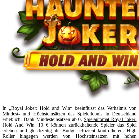
In „Royal Joker: Hold and Win“ beeinflusst das Verhältnis von
Mindest- und Höchsteinsätzen das Spielerlebnis in Deutschland
erheblich. Dank Mindesteinsätzen ab 0,
Spielautomat Royal Joker:
Hold And Win
, 10 € können zurückhaltende Spieler das Spiel
erleben und gleichzeitig ihr Budget effizient kontrollieren. High
Roller hingegen werden von Höchsteinsätzen mit hohen