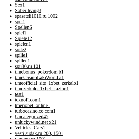
Sex
1
Sober living
3
spasateli1010.ru 100
2
spel
1
Spellen
6
spiel
1
Spiele
12
spielen
1
spile
2
spille
1
spillen
1
spu30.ru 10
1
t.mebonus_pokerdom b
1
t.meCasinoLakiWorld a
1
t.meofficial_site_1xbet_zerkalo
1
t.mezerkalo_1xbet_kazino
1
test
1
texnoff.com
1
tmeriobet_online
1
turbocasino.co.com
1
Uncategorized
45
unluckywind.net x2
1
Vehicles, Cars
1
vesti-sudak.ru 200, 150
1
vinoora.ru 100
1