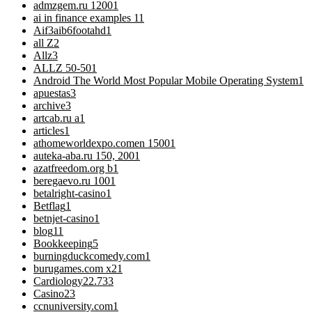
admzgem.ru 1200
1
ai in finance examples 1
1
Aif3aib6footahd
1
all Z
2
Allz
3
ALLZ 50-50
1
Android The World Most Popular Mobile Operating System
1
apuestas
3
archive
3
artcab.ru a
1
articles
1
athomeworldexpo.comen 1500
1
auteka-aba.ru 150, 200
1
azatfreedom.org b
1
beregaevo.ru 100
1
betalright-casino
1
Betflag
1
betnjet-casino
1
blog
11
Bookkeeping
5
burningduckcomedy.com
1
burugames.com x2
1
Cardiology
22.733
Casino
23
ccnuniversity.com
1