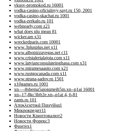
vkusv-promokod.ru 1600
1
vodka-casino-oficialnyy-sayt.ru 150, 200
1
vodka-casino-skachat.ru 100
1
vodka-zerkalo.ru 10
1
webnearly.com z2
1
what does nlu mean 8
1
wicker.am x3
1
wreckedparis.com 1000
1
www.3plusplus.net x1
1
www.albopizzavegas.net c1
1
www.cristalerialajota.com x1
1
www.latvianconsulateinghana.com x3
1
www.miramesaauto.com x2
1
www.rustgocanada.com x1
1
www.strana-sadov.ru 150
1
x10games.ru 100
1
xn—-8sbema5aioiqmeih5m.xn--p1ai 1600
1
xn--17-8kc3bfr2e.xn--p1ai 4, 6-8
1
zants.ru 10
1
Αποκλειστικά Παιχνίδια
1
Микрокредит
11
Новости Криптовалют
2
Новости Форекс
3
Финтех
1