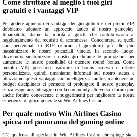
Come sfruttare al meglio i tuoi giri
gratuiti e i vantaggi VIP
Per godere appieno dei vantaggi dei giri gratuiti e dei premi VIP,
dobbiamo adottare un approccio tattico al nostro gameplay.
Innanzitutto, diamo la priorità ai giochi che contribuiscono al
raggiungimento dei requisiti di scommessa. Concentrarci su quelli
con percentuali di RTP (ritorno al giocatore) più alte può
massimizzare le nostre potenziali vincite. In secondo luogo,
dovremmo sincronizzare i nostri giri durante le promozioni per
aumentare le nostre possibilità di ottenere round bonus. Come
membri VIP, possiamo usufruire di bonus riservati e offerte
personalizzate, quindi rimaniamo informati sul nostro status e
utilizziamo questi vantaggi con intelligenza. Inoltre, mantenere un
budget disciplinato ci permette di prolungare il nostro gameplay
senza esagerare. Interagire con la community attraverso i forum può
anche fornire conoscenze e suggerimenti per migliorare la nostra
esperienza di gioco generale su Win Airlines Casino.
Per quale motivo Win Airlines Casino
spicca nel panorama del gaming online
C’è qualcosa di speciale in Win Airlines Casino che spinge sia i