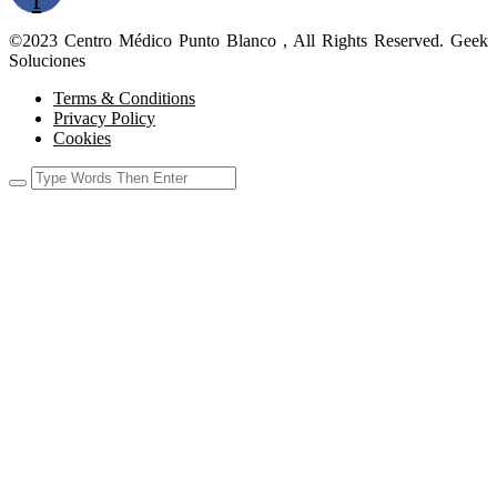
©2023 Centro Médico Punto Blanco , All Rights Reserved. Geek
Soluciones
Terms & Conditions
Privacy Policy
Cookies