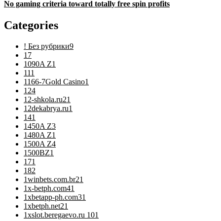
No gaming criteria toward totally free spin profits
Categories
! Без рубрики
9
1
7
1090A Z
1
11
1
1166-7Gold Casino
1
12
4
12-shkola.ru2
1
12dekabrya.ru
1
14
1
1450A Z
3
1480A Z
1
1500A Z
4
1500BZ
1
17
1
18
2
1winbets.com.br2
1
1x-betph.com4
1
1xbetapp-ph.com3
1
1xbetph.net2
1
1xslot.beregaevo.ru 10
1