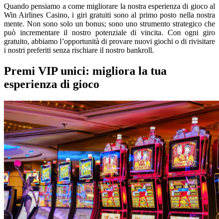
Quando pensiamo a come migliorare la nostra esperienza di gioco al
Win Airlines Casino, i giri gratuiti sono al primo posto nella nostra
mente. Non sono solo un bonus; sono uno strumento strategico che
può incrementare il nostro potenziale di vincita. Con ogni giro
gratuito, abbiamo l’opportunità di provare nuovi giochi o di rivisitare
i nostri preferiti senza rischiare il nostro bankroll.
Premi VIP unici: migliora la tua
esperienza di gioco