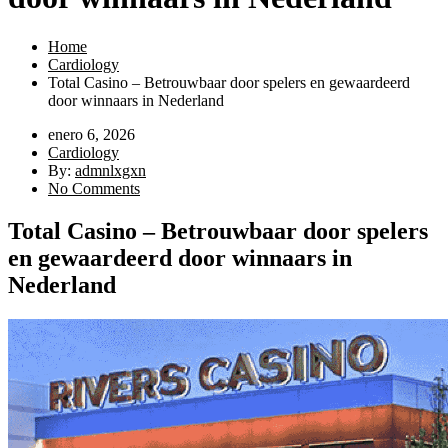
Home
Cardiology
Total Casino – Betrouwbaar door spelers en gewaardeerd
door winnaars in Nederland
enero 6, 2026
Cardiology
By:
admnlxgxn
No Comments
Total Casino – Betrouwbaar door spelers
en gewaardeerd door winnaars in
Nederland