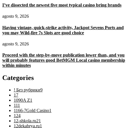
I’ve dissected the newest five most typical casino bring brands
agosto 9, 2026
Having vintage, quick-strike activity, Jackpot Sevens Ports and
you may Wild-fire 7s Slots are good choice
agosto 9, 2026
Proceed with the step-by-move publication lower than, and you
will probably features good BetMGM Local casino membership
within minutes
Categories
! Без рубрики
9
1
7
1090A Z
1
11
1
1166-7Gold Casino
1
12
4
12-shkola.ru2
1
12dekabrya.ru
1