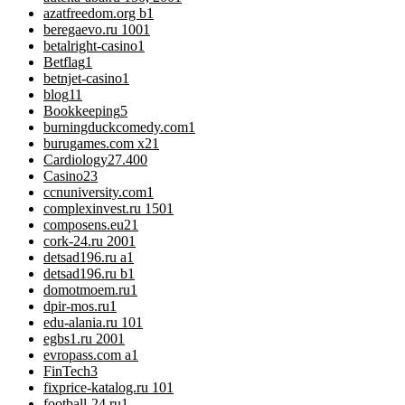
azatfreedom.org b
1
beregaevo.ru 100
1
betalright-casino
1
Betflag
1
betnjet-casino
1
blog
11
Bookkeeping
5
burningduckcomedy.com
1
burugames.com x2
1
Cardiology
27.400
Casino
23
ccnuniversity.com
1
complexinvest.ru 150
1
composens.eu2
1
cork-24.ru 200
1
detsad196.ru a
1
detsad196.ru b
1
domotmoem.ru
1
dpir-mos.ru
1
edu-alania.ru 10
1
egbs1.ru 200
1
evropass.com a
1
FinTech
3
fixprice-katalog.ru 10
1
football-24.ru
1