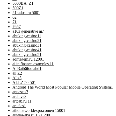
5000BA_Z
1
500Z
1
51radost.ru 500
1
6
2
7
1
76
57
a16z generative ai
7
abuking-casino1
1
abuking-casino2
1
abuking-casino3
1
abuking-casino4
1
abuking-casino5
1
admzgem.ru 1200
1
ai in finance examples 1
1
Aif3aib6footahd
1
all Z
2
Allz
3
ALLZ 50-50
1
Android The World Most Popular Mobile Operating System
1
apuestas
3
archive
3
artcab.ru a
1
articles
1
athomeworldexpo.comen 1500
1
auteka-aba.ru 150, 200
1