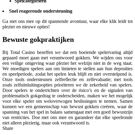
Spelcategorieën
Snel reagerende ondersteuning
Ga met ons mee op dit spannende avontuur, waar elke klik leidt tot
plezier en nieuwe opties!
Bewuste gokpraktijken
Bij Total Casino beseffen we dat een boeiende spelervaring altijd
gepaard moet gaan met verantwoord gokken. We wijden ons voor
een veilige omgeving waar plezier het welzijn niet in de weg staat.
We moedigen spelers aan om limieten te stellen aan hun deposities
en speelperiode, zodat het spelen leuk blijft en niet overstelpend is.
Onze tools ondersteunen zelfreflectie en zelfevaluatie; met tools
zoals zelfuitsluitingsopties prioriteren we de zekerheid van spelers.
Door spelers te onderrichten over de risico’s en de signalen van
problematisch gokgedrag te onderscheiden, maken we het mogelijk
voor elke speler om weloverwogen beslissingen te nemen. Samen
kunnen we een gemeenschap van bewust gokken creëren, waar de
spanning van het spel in balans samengaat met een goed bewustzijn
van restricties. Doe met ons mee en garandeer dat elke speelronde
niet alleen plezierig, maar ook verantwoord is.
Share