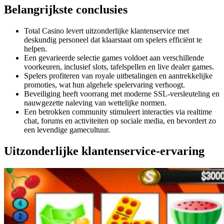
Belangrijkste conclusies
Total Casino levert uitzonderlijke klantenservice met
deskundig personeel dat klaarstaat om spelers efficiënt te
helpen.
Een gevarieerde selectie games voldoet aan verschillende
voorkeuren, inclusief slots, tafelspellen en live dealer games.
Spelers profiteren van royale uitbetalingen en aantrekkelijke
promoties, wat hun algehele spelervaring verhoogt.
Beveiliging heeft voorrang met moderne SSL-versleuteling en
nauwgezette naleving van wettelijke normen.
Een betrokken community stimuleert interacties via realtime
chat, forums en activiteiten op sociale media, en bevordert zo
een levendige gamecultuur.
Uitzonderlijke klantenservice-ervaring