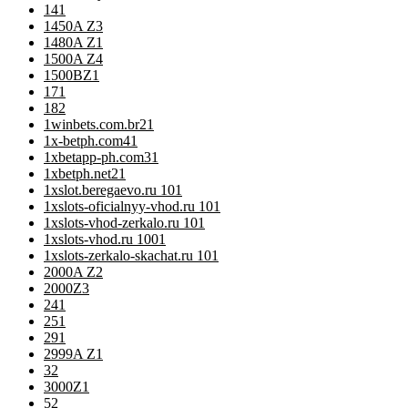
14
1
1450A Z
3
1480A Z
1
1500A Z
4
1500BZ
1
17
1
18
2
1winbets.com.br2
1
1x-betph.com4
1
1xbetapp-ph.com3
1
1xbetph.net2
1
1xslot.beregaevo.ru 10
1
1xslots-oficialnyy-vhod.ru 10
1
1xslots-vhod-zerkalo.ru 10
1
1xslots-vhod.ru 100
1
1xslots-zerkalo-skachat.ru 10
1
2000A Z
2
2000Z
3
24
1
25
1
29
1
2999A Z
1
3
2
3000Z
1
5
2