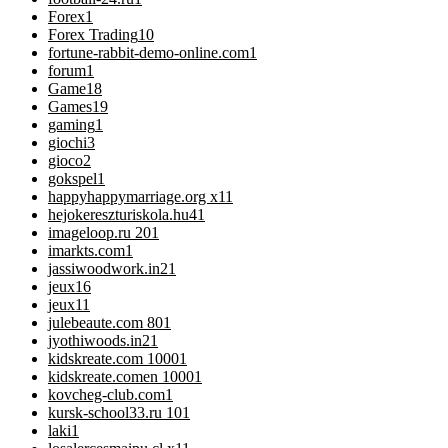
Forex
1
Forex Trading
10
fortune-rabbit-demo-online.com
1
forum
1
Game
18
Games
19
gaming
1
giochi
3
gioco
2
gokspel
1
happyhappymarriage.org x1
1
hejokereszturiskola.hu4
1
imageloop.ru 20
1
imarkts.com
1
jassiwoodwork.in2
1
jeux
16
jeux1
1
julebeaute.com 80
1
jyothiwoods.in2
1
kidskreate.com 1000
1
kidskreate.comen 1000
1
kovcheg-club.com
1
kursk-school33.ru 10
1
laki
1