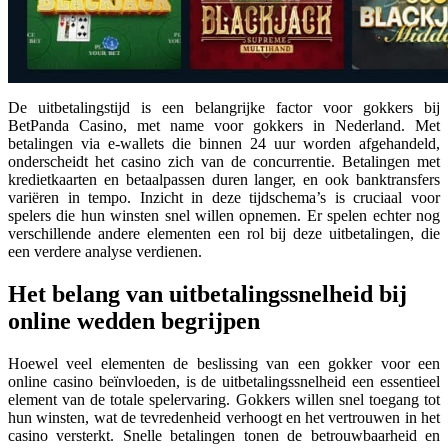
De uitbetalingstijd is een belangrijke factor voor gokkers bij
BetPanda Casino, met name voor gokkers in Nederland. Met
betalingen via e-wallets die binnen 24 uur worden afgehandeld,
onderscheidt het casino zich van de concurrentie. Betalingen met
kredietkaarten en betaalpassen duren langer, en ook banktransfers
variëren in tempo. Inzicht in deze tijdschema’s is cruciaal voor
spelers die hun winsten snel willen opnemen. Er spelen echter nog
verschillende andere elementen een rol bij deze uitbetalingen, die
een verdere analyse verdienen.
Het belang van uitbetalingssnelheid bij
online wedden begrijpen
Hoewel veel elementen de beslissing van een gokker voor een
online casino beïnvloeden, is de uitbetalingssnelheid een essentieel
element van de totale spelervaring. Gokkers willen snel toegang tot
hun winsten, wat de tevredenheid verhoogt en het vertrouwen in het
casino versterkt. Snelle betalingen tonen de betrouwbaarheid en