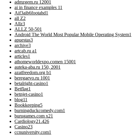
admzgem.ru 1200
1
ai in finance examples 1
1
Aif3aib6footahd
1
all Z
2
Allz
3
ALLZ 50-50
1
Android The World Most Popular Mobile Operating System
1
apuestas
3
archive
3
artcab.ru a
1
articles
1
athomeworldexpo.comen 1500
1
auteka-aba.ru 150, 200
1
azatfreedom.org b
1
beregaevo.ru 100
1
betalright-casino
1
Betflag
1
betnjet-casino
1
blog
11
Bookkeeping
5
burningduckcomedy.com
1
burugames.com x2
1
Cardiology
21.426
Casino
23
ccnuniversity.com
1