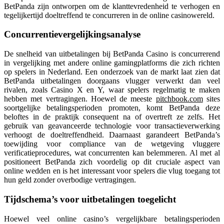
BetPanda zijn ontworpen om de klanttevredenheid te verhogen en
tegelijkertijd doeltreffend te concurreren in de online casinowereld.
Concurrentievergelijkingsanalyse
De snelheid van uitbetalingen bij BetPanda Casino is concurrerend
in vergelijking met andere online gamingplatforms die zich richten
op spelers in Nederland. Een onderzoek van de markt laat zien dat
BetPanda uitbetalingen doorgaans vlugger verwerkt dan veel
rivalen, zoals Casino X en Y, waar spelers regelmatig te maken
hebben met vertragingen. Hoewel de meeste
pitchbook.com
sites
soortgelijke betalingsperioden promoten, komt BetPanda deze
beloftes in de praktijk consequent na of overtreft ze zelfs. Het
gebruik van geavanceerde technologie voor transactieverwerking
verhoogt de doeltreffendheid. Daarnaast garandeert BetPanda’s
toewijding voor compliance van de wetgeving vluggere
verificatieprocedures, wat concurrenten kan belemmeren. Al met al
positioneert BetPanda zich voordelig op dit cruciale aspect van
online wedden en is het interessant voor spelers die vlug toegang tot
hun geld zonder overbodige vertragingen.
Tijdschema’s voor uitbetalingen toegelicht
Hoewel veel online casino’s vergelijkbare betalingsperioden