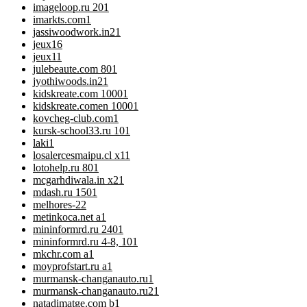
imageloop.ru 20
1
imarkts.com
1
jassiwoodwork.in2
1
jeux
16
jeux1
1
julebeaute.com 80
1
jyothiwoods.in2
1
kidskreate.com 1000
1
kidskreate.comen 1000
1
kovcheg-club.com
1
kursk-school33.ru 10
1
laki
1
losalercesmaipu.cl x1
1
lotohelp.ru 80
1
mcgarhdiwala.in x2
1
mdash.ru 150
1
melhores-2
2
metinkoca.net a
1
mininformrd.ru 240
1
mininformrd.ru 4-8, 10
1
mkchr.com a
1
moyprofstart.ru a
1
murmansk-changanauto.ru
1
murmansk-changanauto.ru2
1
natadimatge.com b
1