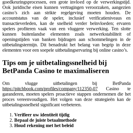
goedkeuringsprocessen, een grote invloed op de verwerkingstijd.
Ook juridische eisen kunnen vertragingen veroorzaken, aangezien
casino’s zich aan strikte regelgeving moeten houden. De
accountstatus van de speler, inclusief verificatieniveaus en
transactieverleden, kan de snelheid verder beïnvloeden; ervaren
spelers profiteren vaak van een vluggere verwerking. Ten slotte
kunnen buitenlandse elementen zoals netwerkstabiliteit of
openingstijden van banken bijdragen aan schommelingen in de
uitbetalingstermijn. Dit benadrukt het belang van begrip in deze
elementen voor een soepele uitbetalingservaring bij online casino’s.
Tips om je uitbetalingssnelheid bij
BetPanda Casino te maximaliseren
Om vlugge uitbetalingen bij BetPanda
https://pitchbook.com/profiles/company/112350-07
Casino te
garanderen, moeten spelers proactieve stappen ondernemen die het
proces vereenvoudigen. Het volgen van deze strategieën kan de
uitbetalingssnelheid significant verbeteren.
Verifieer uw identiteit tijdig
Bepaal de juiste betaalmethode
Houd rekening met het beleid