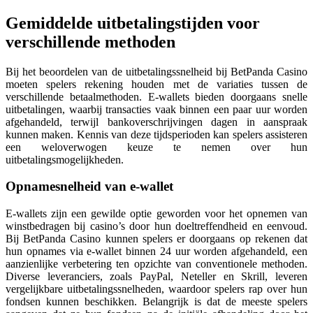
Gemiddelde uitbetalingstijden voor
verschillende methoden
Bij het beoordelen van de uitbetalingssnelheid bij BetPanda Casino
moeten spelers rekening houden met de variaties tussen de
verschillende betaalmethoden. E-wallets bieden doorgaans snelle
uitbetalingen, waarbij transacties vaak binnen een paar uur worden
afgehandeld, terwijl bankoverschrijvingen dagen in aanspraak
kunnen maken. Kennis van deze tijdsperioden kan spelers assisteren
een weloverwogen keuze te nemen over hun
uitbetalingsmogelijkheden.
Opnamesnelheid van e-wallet
E-wallets zijn een gewilde optie geworden voor het opnemen van
winstbedragen bij casino’s door hun doeltreffendheid en eenvoud.
Bij BetPanda Casino kunnen spelers er doorgaans op rekenen dat
hun opnames via e-wallet binnen 24 uur worden afgehandeld, een
aanzienlijke verbetering ten opzichte van conventionele methoden.
Diverse leveranciers, zoals PayPal, Neteller en Skrill, leveren
vergelijkbare uitbetalingssnelheden, waardoor spelers rap over hun
fondsen kunnen beschikken. Belangrijk is dat de meeste spelers