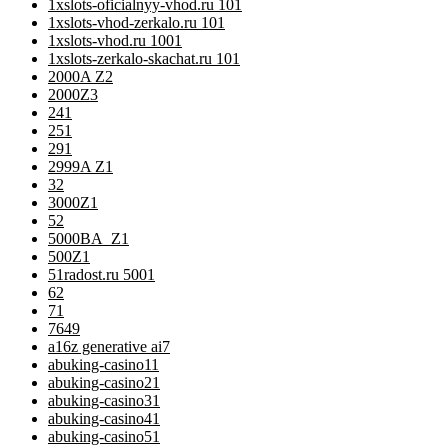
1xslots-oficialnyy-vhod.ru 10
1
1xslots-vhod-zerkalo.ru 10
1
1xslots-vhod.ru 100
1
1xslots-zerkalo-skachat.ru 10
1
2000A Z
2
2000Z
3
24
1
25
1
29
1
2999A Z
1
3
2
3000Z
1
5
2
5000BA_Z
1
500Z
1
51radost.ru 500
1
6
2
7
1
76
49
a16z generative ai
7
abuking-casino1
1
abuking-casino2
1
abuking-casino3
1
abuking-casino4
1
abuking-casino5
1