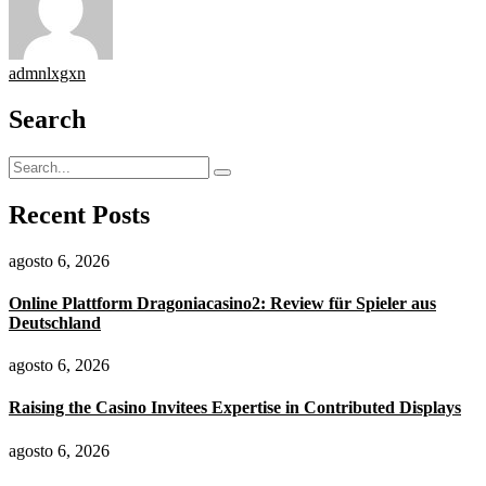
admnlxgxn
Search
Recent Posts
agosto 6, 2026
Online Plattform Dragoniacasino2: Review für Spieler aus
Deutschland
agosto 6, 2026
Raising the Casino Invitees Expertise in Contributed Displays
agosto 6, 2026