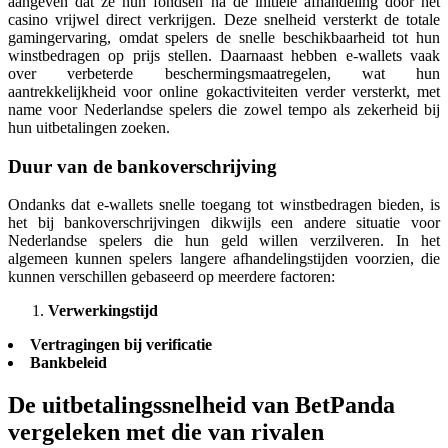
aangeven dat ze hun fondsen na de initiële afhandeling door het
casino vrijwel direct verkrijgen. Deze snelheid versterkt de totale
gamingervaring, omdat spelers de snelle beschikbaarheid tot hun
winstbedragen op prijs stellen. Daarnaast hebben e-wallets vaak
over verbeterde beschermingsmaatregelen, wat hun
aantrekkelijkheid voor online gokactiviteiten verder versterkt, met
name voor Nederlandse spelers die zowel tempo als zekerheid bij
hun uitbetalingen zoeken.
Duur van de bankoverschrijving
Ondanks dat e-wallets snelle toegang tot winstbedragen bieden, is
het bij bankoverschrijvingen dikwijls een andere situatie voor
Nederlandse spelers die hun geld willen verzilveren. In het
algemeen kunnen spelers langere afhandelingstijden voorzien, die
kunnen verschillen gebaseerd op meerdere factoren:
Verwerkingstijd
Vertragingen bij verificatie
Bankbeleid
De uitbetalingssnelheid van BetPanda
vergeleken met die van rivalen