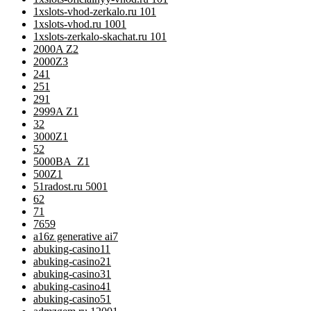
1xslots-vhod-zerkalo.ru 10
1
1xslots-vhod.ru 100
1
1xslots-zerkalo-skachat.ru 10
1
2000A Z
2
2000Z
3
24
1
25
1
29
1
2999A Z
1
3
2
3000Z
1
5
2
5000BA_Z
1
500Z
1
51radost.ru 500
1
6
2
7
1
76
59
a16z generative ai
7
abuking-casino1
1
abuking-casino2
1
abuking-casino3
1
abuking-casino4
1
abuking-casino5
1