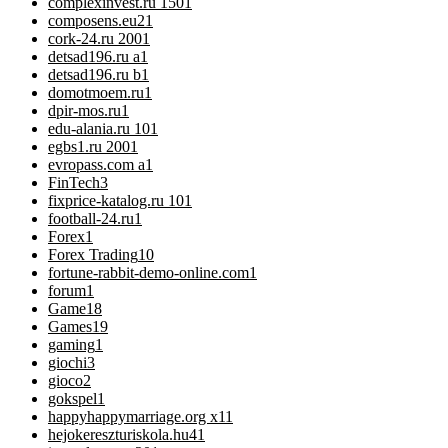
complexinvest.ru 150
1
composens.eu2
1
cork-24.ru 200
1
detsad196.ru a
1
detsad196.ru b
1
domotmoem.ru
1
dpir-mos.ru
1
edu-alania.ru 10
1
egbs1.ru 200
1
evropass.com a
1
FinTech
3
fixprice-katalog.ru 10
1
football-24.ru
1
Forex
1
Forex Trading
10
fortune-rabbit-demo-online.com
1
forum
1
Game
18
Games
19
gaming
1
giochi
3
gioco
2
gokspel
1
happyhappymarriage.org x1
1
hejokereszturiskola.hu4
1