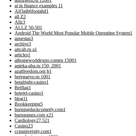
admzgem.ru 1200
1
ai in finance examples 1
1
Aif3aib6footahd
1
all Z
2
Allz
3
ALLZ 50-50
1
Android The World Most Popular Mobile Operating System
1
apuestas
3
archive
3
artcab.ru a
1
articles
1
athomeworldexpo.comen 1500
1
auteka-aba.ru 150, 200
1
azatfreedom.org b
1
beregaevo.ru 100
1
betalright-casino
1
Betflag
1
betnjet-casino
1
blog
11
Bookkeeping
5
burningduckcomedy.com
1
burugames.com x2
1
Cardiology
27.521
Casino
23
ccnuniversity.com
1