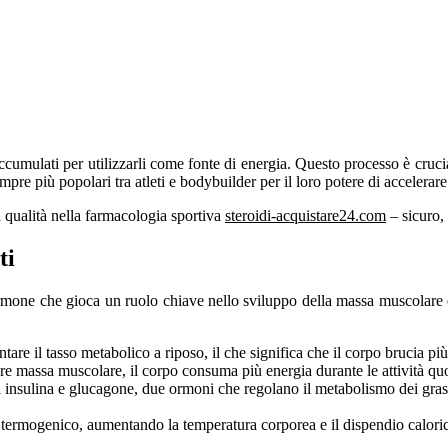
 accumulati per utilizzarli come fonte di energia. Questo processo è cruc
re più popolari tra atleti e bodybuilder per il loro potere di accelerare la 
i qualità nella farmacologia sportiva
steroidi-acquistare24.com
– sicuro,
ti
n ormone che gioca un ruolo chiave nello sviluppo della massa muscolare
are il tasso metabolico a riposo, il che significa che il corpo brucia pi
massa muscolare, il corpo consuma più energia durante le attività quoti
i di insulina e glucagone, due ormoni che regolano il metabolismo dei g
 termogenico, aumentando la temperatura corporea e il dispendio calori