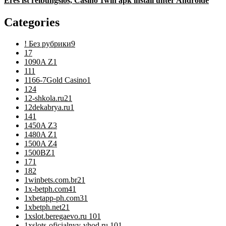
Eres ist reibungslos, Casino 1win apk install unter Androide
Categories
! Без рубрики
9
1
7
1090A Z
1
11
1
1166-7Gold Casino
1
12
4
12-shkola.ru2
1
12dekabrya.ru
1
14
1
1450A Z
3
1480A Z
1
1500A Z
4
1500BZ
1
17
1
18
2
1winbets.com.br2
1
1x-betph.com4
1
1xbetapp-ph.com3
1
1xbetph.net2
1
1xslot.beregaevo.ru 10
1
1xslots-oficialnyy-vhod.ru 10
1