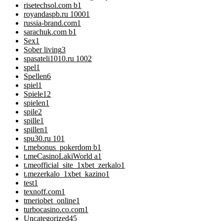
risetechsol.com b
1
royandaspb.ru 1000
1
russia-brand.com
1
sarachuk.com b
1
Sex
1
Sober living
3
spasateli1010.ru 100
2
spel
1
Spellen
6
spiel
1
Spiele
12
spielen
1
spile
2
spille
1
spillen
1
spu30.ru 10
1
t.mebonus_pokerdom b
1
t.meCasinoLakiWorld a
1
t.meofficial_site_1xbet_zerkalo
1
t.mezerkalo_1xbet_kazino
1
test
1
texnoff.com
1
tmeriobet_online
1
turbocasino.co.com
1
Uncategorized
45