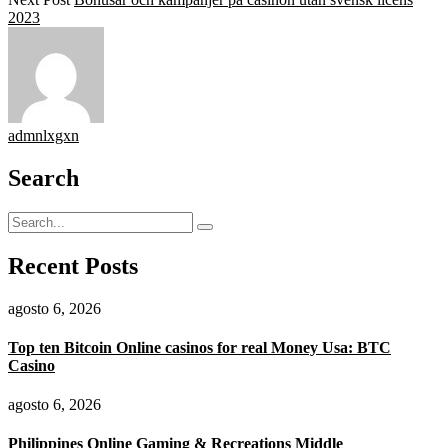
2023
admnlxgxn
Search
Recent Posts
agosto 6, 2026
Top ten Bitcoin Online casinos for real Money Usa: BTC
Casino
agosto 6, 2026
Philippines Online Gaming & Recreations Middle