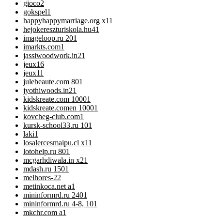
gioco
2
gokspel
1
happyhappymarriage.org x1
1
hejokereszturiskola.hu4
1
imageloop.ru 20
1
imarkts.com
1
jassiwoodwork.in2
1
jeux
16
jeux1
1
julebeaute.com 80
1
jyothiwoods.in2
1
kidskreate.com 1000
1
kidskreate.comen 1000
1
kovcheg-club.com
1
kursk-school33.ru 10
1
laki
1
losalercesmaipu.cl x1
1
lotohelp.ru 80
1
mcgarhdiwala.in x2
1
mdash.ru 150
1
melhores-2
2
metinkoca.net a
1
mininformrd.ru 240
1
mininformrd.ru 4-8, 10
1
mkchr.com a
1