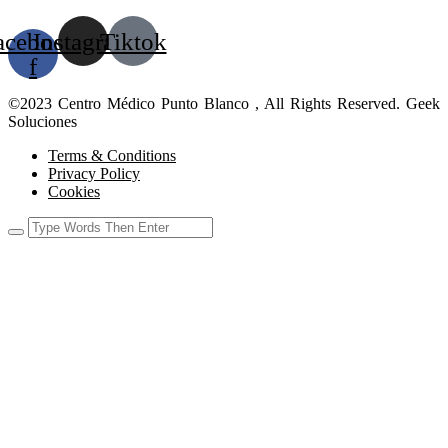
acebook-
Instagram
Tiktok
f
©2023 Centro Médico Punto Blanco , All Rights Reserved. Geek
Soluciones
Terms & Conditions
Privacy Policy
Cookies