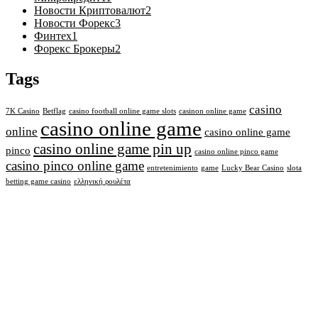
Новости Криптовалют
2
Новости Форекс
3
Финтех
1
Форекс Брокеры
2
Tags
casino
7K Casino
Betflag
casino football online game slots
casinon online game
casino online game
online
casino online game
casino online game pin up
pinco
casino online pinco game
casino pinco online game
entretenimiento
game
Lucky Bear Casino
slota
betting game casino
ελληνική ρουλέτα