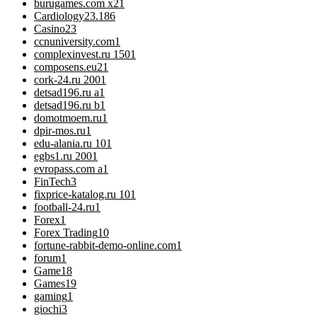
burugames.com x2
1
Cardiology
23.186
Casino
23
ccnuniversity.com
1
complexinvest.ru 150
1
composens.eu2
1
cork-24.ru 200
1
detsad196.ru a
1
detsad196.ru b
1
domotmoem.ru
1
dpir-mos.ru
1
edu-alania.ru 10
1
egbs1.ru 200
1
evropass.com a
1
FinTech
3
fixprice-katalog.ru 10
1
football-24.ru
1
Forex
1
Forex Trading
10
fortune-rabbit-demo-online.com
1
forum
1
Game
18
Games
19
gaming
1
giochi
3