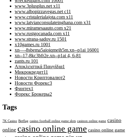
wreckedparis.com 1000
1
www.3plusplus.net x1
1
www.albopizzavegas.net c1
1
www.cristalerialajota.com x1
1
www.latvianconsulateinghana.com x3
1
www.miramesaauto.com x2
1
www.rustgocanada.com x1
1
www.strana-sadov.ru 150
1
x10games.ru 100
1
xn—-8sbema5aioiqmeih5m.xn--p1ai 1600
1
xn--17-8kc3bfr2e.xn--p1ai 4, 6-8
1
zants.ru 10
1
Αποκλειστικά Παιχνίδια
1
Микрокредит
11
Новости Криптовалют
2
Новости Форекс
3
Финтех
1
Форекс Брокеры
2
Tags
casino
7K Casino
Betflag
casino football online game slots
casinon online game
casino online game
online
casino online game