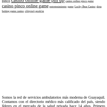
casino online game pin up
pinco
casino online pinco game
casino pinco online game
entretenimiento
game
Lucky Bear Casino
slota
betting game casino
ελληνική ρουλέτα
Somos la red de servicios ambulatorios más moderna de Guayaquil.
Contamos con el directorio médico más calificado del país, siendo
líderes en el mercado de la salud privada hace 14 años. Primero