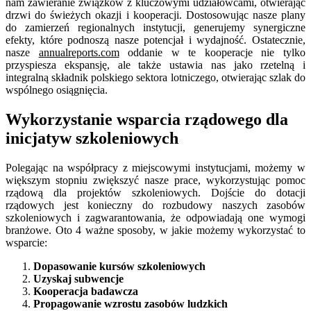
nam zawieranie związków z kluczowymi udziałowcami, otwierając
drzwi do świeżych okazji i kooperacji. Dostosowując nasze plany
do zamierzeń regionalnych instytucji, generujemy synergiczne
efekty, które podnoszą nasze potencjał i wydajność. Ostatecznie,
nasze
annualreports.com
oddanie w te kooperacje nie tylko
przyspiesza ekspansję, ale także ustawia nas jako rzetelną i
integralną składnik polskiego sektora lotniczego, otwierając szlak do
wspólnego osiągnięcia.
Wykorzystanie wsparcia rządowego dla
inicjatyw szkoleniowych
Polegając na współpracy z miejscowymi instytucjami, możemy w
większym stopniu zwiększyć nasze prace, wykorzystując pomoc
rządową dla projektów szkoleniowych. Dojście do dotacji
rządowych jest konieczny do rozbudowy naszych zasobów
szkoleniowych i zagwarantowania, że odpowiadają one wymogi
branżowe. Oto 4 ważne sposoby, w jakie możemy wykorzystać to
wsparcie:
Dopasowanie kursów szkoleniowych
Uzyskaj subwencje
Kooperacja badawcza
Propagowanie wzrostu zasobów ludzkich