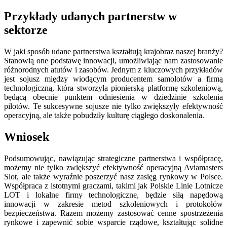
Przykłady udanych partnerstw w
sektorze
W jaki sposób udane partnerstwa kształtują krajobraz naszej branży?
Stanowią one podstawę innowacji, umożliwiając nam zastosowanie
różnorodnych atutów i zasobów. Jednym z kluczowych przykładów
jest sojusz między wiodącym producentem samolotów a firmą
technologiczną, która stworzyła pionierską platformę szkoleniową,
będącą obecnie punktem odniesienia w dziedzinie szkolenia
pilotów. Te sukcesywne sojusze nie tylko zwiększyły efektywność
operacyjną, ale także pobudziły kulturę ciągłego doskonalenia.
Wniosek
Podsumowując, nawiązując strategiczne partnerstwa i współpracę,
możemy nie tylko zwiększyć efektywność operacyjną Aviamasters
Slot, ale także wyraźnie poszerzyć nasz zasięg rynkowy w Polsce.
Współpraca z istotnymi graczami, takimi jak Polskie Linie Lotnicze
LOT i lokalne firmy technologiczne, będzie siłą napędową
innowacji w zakresie metod szkoleniowych i protokołów
bezpieczeństwa. Razem możemy zastosować cenne spostrzeżenia
rynkowe i zapewnić sobie wsparcie rządowe, kształtując solidne