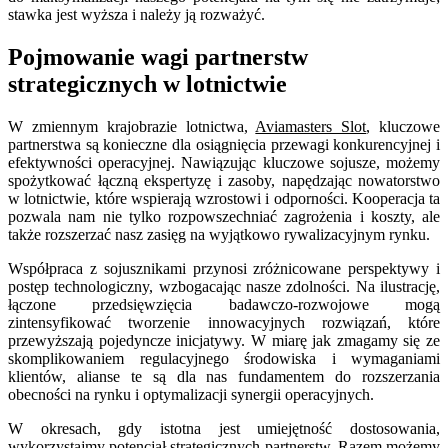
stawka jest wyższa i należy ją rozważyć.
Pojmowanie wagi partnerstw
strategicznych w lotnictwie
W zmiennym krajobrazie lotnictwa,
Aviamasters Slot
, kluczowe
partnerstwa są konieczne dla osiągnięcia przewagi konkurencyjnej i
efektywności operacyjnej. Nawiązując kluczowe sojusze, możemy
spożytkować łączną ekspertyzę i zasoby, napędzając nowatorstwo
w lotnictwie, które wspierają wzrostowi i odporności. Kooperacja ta
pozwala nam nie tylko rozpowszechniać zagrożenia i koszty, ale
także rozszerzać nasz zasięg na wyjątkowo rywalizacyjnym rynku.
Współpraca z sojusznikami przynosi zróżnicowane perspektywy i
postęp technologiczny, wzbogacając nasze zdolności. Na ilustrację,
łączone przedsięwzięcia badawczo-rozwojowe mogą
zintensyfikować tworzenie innowacyjnych rozwiązań, które
przewyższają pojedyncze inicjatywy. W miarę jak zmagamy się ze
skomplikowaniem regulacyjnego środowiska i wymaganiami
klientów, alianse te są dla nas fundamentem do rozszerzania
obecności na rynku i optymalizacji synergii operacyjnych.
W okresach, gdy istotna jest umiejętność dostosowania,
wykorzystajmy potencjał strategicznych partnerstw. Razem możemy