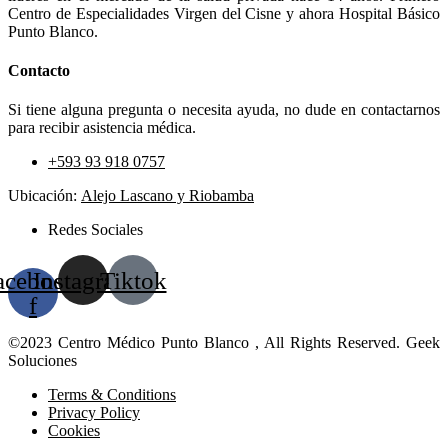
Centro de Especialidades Virgen del Cisne y ahora Hospital Básico
Punto Blanco.
Contacto
Si tiene alguna pregunta o necesita ayuda, no dude en contactarnos
para recibir asistencia médica.
+593 93 918 0757
Ubicación:
Alejo Lascano y Riobamba
Redes Sociales
acebook-
Instagram
Tiktok
f
©2023 Centro Médico Punto Blanco , All Rights Reserved. Geek
Soluciones
Terms & Conditions
Privacy Policy
Cookies