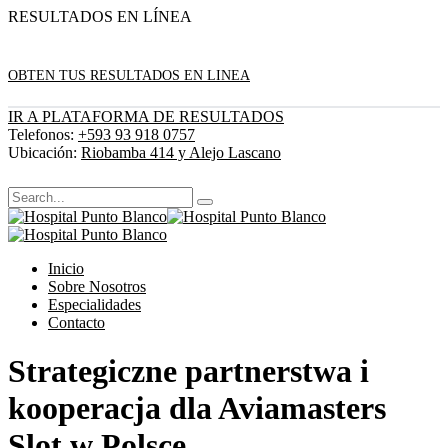
RESULTADOS EN LÍNEA
OBTEN TUS RESULTADOS EN LINEA
IR A PLATAFORMA DE RESULTADOS
Telefonos:
+593 93 918 0757
Ubicación:
Riobamba 414 y Alejo Lascano
Inicio
Sobre Nosotros
Especialidades
Contacto
Strategiczne partnerstwa i
kooperacja dla Aviamasters
Slot w Polsce