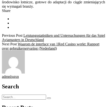
środowisko lotnicze, gotowe do adaptacji do ciągle zmieniających
się wymagań branży.
Share
Previous Post
Leistungsstatistiken und Untersuchungen für das Spiel
Aviamasters in Deutschland
Next Post
Waarom de interface van 1Red Casino werkt: Rapport
over gebruikerservaring (Nederland)
admnlxgxn
Search