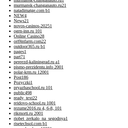
murmansk-changanauto.ru
1
murmansk-changanauto.ru2
1
natadimatge.com b
1
NEW
4
News
21
novos-casinos-2025
1
ogrn-inn.ru 10
1
Online Casino
28
ori9infarm.com2
2
outdoor365.ru b
1
pages
1
part7
1
pereezd-kaliningrad.ru a
1
pismo-prezidentu.info 200
1
polar-krm.ru 1200
1
Post
186
Pozyczki
1
pryazhaschool.ru 10
1
public
498
ready_text
22
reidovo-school.ru 100
1
rezume2016.ru 4, 6-8, 10
1
rikmorti.ru 200
1
riobet_zerkalo_na_segodnya
1
risetechsol.com b
1