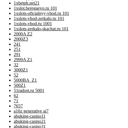
1xbetph.net2
1
1xslot.beregaevo.ru 10
1
1xslots-oficialnyy-vhod.ru 10
1
1xslots-vhod-zerkalo.ru 10
1
1xslots-vhod.ru 100
1
1xslots-zerkalo-skachat.ru 10
1
2000A Z
2
2000Z
3
24
1
25
1
29
1
2999A Z
1
3
2
3000Z
1
5
2
5000BA_Z
1
500Z
1
51radost.ru 500
1
6
2
7
1
76
57
a16z generative ai
7
abuking-casino1
1
abuking-casino2
1
abuking-casino3
1