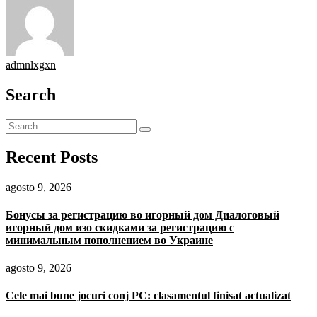
admnlxgxn
Search
Recent Posts
agosto 9, 2026
Бонусы за регистрацию во игорный дом Диалоговый
игорный дом изо скидками за регистрацию с
минимальным пополнением во Украине
agosto 9, 2026
Cele mai bune jocuri conj PC: clasamentul finisat actualizat