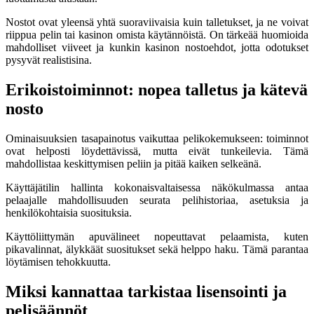
Nostot ovat yleensä yhtä suoraviivaisia kuin talletukset, ja ne voivat
riippua pelin tai kasinon omista käytännöistä. On tärkeää huomioida
mahdolliset viiveet ja kunkin kasinon nostoehdot, jotta odotukset
pysyvät realistisina.
Erikoistoiminnot: nopea talletus ja kätevä
nosto
Ominaisuuksien tasapainotus vaikuttaa pelikokemukseen: toiminnot
ovat helposti löydettävissä, mutta eivät tunkeilevia. Tämä
mahdollistaa keskittymisen peliin ja pitää kaiken selkeänä.
Käyttäjätilin hallinta kokonaisvaltaisessa näkökulmassa antaa
pelaajalle mahdollisuuden seurata pelihistoriaa, asetuksia ja
henkilökohtaisia suosituksia.
Käyttöliittymän apuvälineet nopeuttavat pelaamista, kuten
pikavalinnat, älykkäät suositukset sekä helppo haku. Tämä parantaa
löytämisen tehokkuutta.
Miksi kannattaa tarkistaa lisensointi ja
pelisäännöt