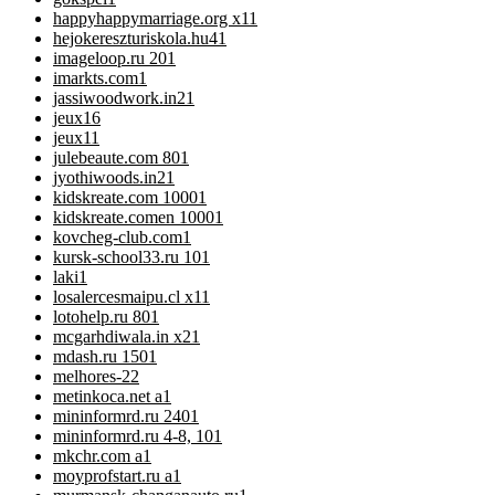
happyhappymarriage.org x1
1
hejokereszturiskola.hu4
1
imageloop.ru 20
1
imarkts.com
1
jassiwoodwork.in2
1
jeux
16
jeux1
1
julebeaute.com 80
1
jyothiwoods.in2
1
kidskreate.com 1000
1
kidskreate.comen 1000
1
kovcheg-club.com
1
kursk-school33.ru 10
1
laki
1
losalercesmaipu.cl x1
1
lotohelp.ru 80
1
mcgarhdiwala.in x2
1
mdash.ru 150
1
melhores-2
2
metinkoca.net a
1
mininformrd.ru 240
1
mininformrd.ru 4-8, 10
1
mkchr.com a
1
moyprofstart.ru a
1