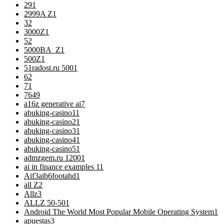
29
1
2999A Z
1
3
2
3000Z
1
5
2
5000BA_Z
1
500Z
1
51radost.ru 500
1
6
2
7
1
76
49
a16z generative ai
7
abuking-casino1
1
abuking-casino2
1
abuking-casino3
1
abuking-casino4
1
abuking-casino5
1
admzgem.ru 1200
1
ai in finance examples 1
1
Aif3aib6footahd
1
all Z
2
Allz
3
ALLZ 50-50
1
Android The World Most Popular Mobile Operating System
1
apuestas
3