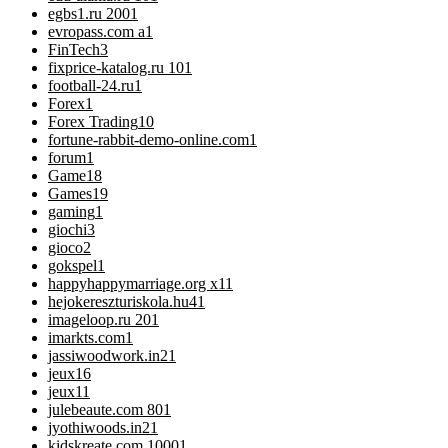
egbs1.ru 200
1
evropass.com a
1
FinTech
3
fixprice-katalog.ru 10
1
football-24.ru
1
Forex
1
Forex Trading
10
fortune-rabbit-demo-online.com
1
forum
1
Game
18
Games
19
gaming
1
giochi
3
gioco
2
gokspel
1
happyhappymarriage.org x1
1
hejokereszturiskola.hu4
1
imageloop.ru 20
1
imarkts.com
1
jassiwoodwork.in2
1
jeux
16
jeux1
1
julebeaute.com 80
1
jyothiwoods.in2
1
kidskreate.com 1000
1