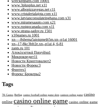
wreckedparis.com 1000
1
www.3plusplus.net x1
1
www.albopizzavegas.net c1
1
www.cristalerialajota.com x1
1
www.latvianconsulateinghana.com x3
1
www.miramesaauto.com x2
1
www.rustgocanada.com x1
1
www.strana-sadov.ru 150
1
x10games.ru 100
1
xn—-8sbema5aioiqmeih5m.xn--p1ai 1600
1
xn--17-8kc3bfr2e.xn--p1ai 4, 6-8
1
zants.ru 10
1
Αποκλειστικά Παιχνίδια
1
Микрокредит
11
Новости Криптовалют
2
Новости Форекс
3
Финтех
1
Форекс Брокеры
2
Tags
casino
7K Casino
Betflag
casino football online game slots
casinon online game
casino online game
online
casino online game