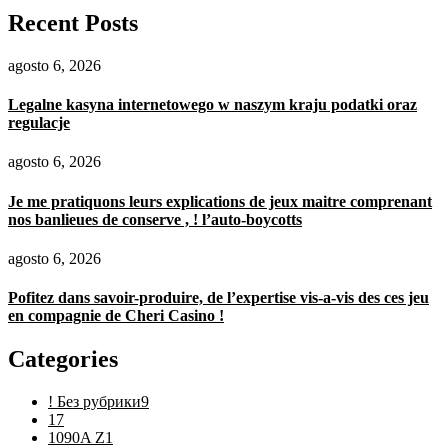
Recent Posts
agosto 6, 2026
Legalne kasyna internetowego w naszym kraju podatki oraz
regulacje
agosto 6, 2026
Je me pratiquons leurs explications de jeux maitre comprenant
nos banlieues de conserve , ! l’auto-boycotts
agosto 6, 2026
Pofitez dans savoir-produire, de l’expertise vis-a-vis des ces jeu
en compagnie de Cheri Casino !
Categories
! Без рубрики
9
1
7
1090A Z
1