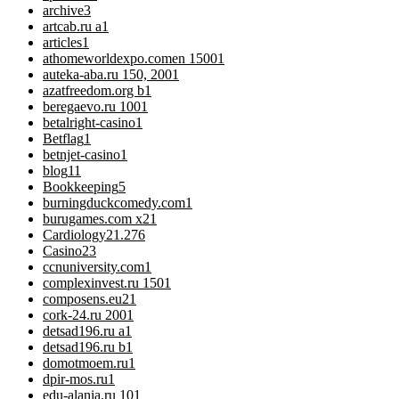
archive
3
artcab.ru a
1
articles
1
athomeworldexpo.comen 1500
1
auteka-aba.ru 150, 200
1
azatfreedom.org b
1
beregaevo.ru 100
1
betalright-casino
1
Betflag
1
betnjet-casino
1
blog
11
Bookkeeping
5
burningduckcomedy.com
1
burugames.com x2
1
Cardiology
21.276
Casino
23
ccnuniversity.com
1
complexinvest.ru 150
1
composens.eu2
1
cork-24.ru 200
1
detsad196.ru a
1
detsad196.ru b
1
domotmoem.ru
1
dpir-mos.ru
1
edu-alania.ru 10
1