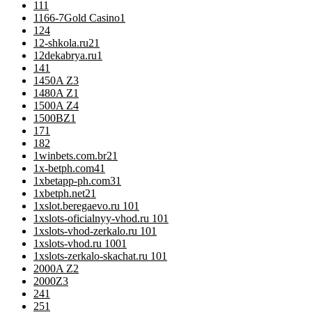
11
1
1166-7Gold Casino
1
12
4
12-shkola.ru2
1
12dekabrya.ru
1
14
1
1450A Z
3
1480A Z
1
1500A Z
4
1500BZ
1
17
1
18
2
1winbets.com.br2
1
1x-betph.com4
1
1xbetapp-ph.com3
1
1xbetph.net2
1
1xslot.beregaevo.ru 10
1
1xslots-oficialnyy-vhod.ru 10
1
1xslots-vhod-zerkalo.ru 10
1
1xslots-vhod.ru 100
1
1xslots-zerkalo-skachat.ru 10
1
2000A Z
2
2000Z
3
24
1
25
1