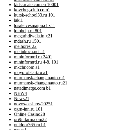
kidskreate.comen 1000
1
kovcheg-club.com
1
kursk-school33.ru 10
1
laki
1
losalercesmaipu.cl x1
1
lotohelp.ru 80
1
mcgarhdiwala.in x2
1
mdash.ru 150
1
melhores-2
2
metinkoca.net a
1
mininformrd.ru 240
1
mininformrd.ru 4-8, 10
1
mkchr.com a
1
moyprofstart.ru a
1
murmansk-changanauto.ru
1
murmansk-changanauto.ru2
1
natadimatge.com b
1
NEW
4
News
21
novos-casinos-2025
1
ogrn-inn.ru 10
1
Online Casino
28
ori9infarm.com2
2
outdoor365.ru b
1
pages
1