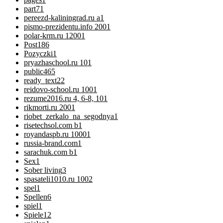
part7
1
pereezd-kaliningrad.ru a
1
pismo-prezidentu.info 200
1
polar-krm.ru 1200
1
Post
186
Pozyczki
1
pryazhaschool.ru 10
1
public
465
ready_text
22
reidovo-school.ru 100
1
rezume2016.ru 4, 6-8, 10
1
rikmorti.ru 200
1
riobet_zerkalo_na_segodnya
1
risetechsol.com b
1
royandaspb.ru 1000
1
russia-brand.com
1
sarachuk.com b
1
Sex
1
Sober living
3
spasateli1010.ru 100
2
spel
1
Spellen
6
spiel
1
Spiele
12