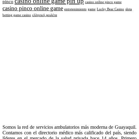
casino online game pin up
pinco
casino online pinco game
casino pinco online game
entretenimiento
game
Lucky Bear Casino
slota
betting game casino
ελληνική ρουλέτα
Somos la red de servicios ambulatorios más moderna de Guayaquil.
Contamos con el directorio médico más calificado del país, siendo
líderes en el mercado de la salud privada hace 14 años. Primero