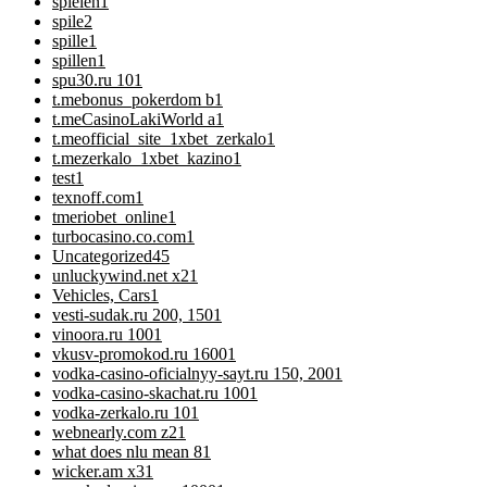
spielen
1
spile
2
spille
1
spillen
1
spu30.ru 10
1
t.mebonus_pokerdom b
1
t.meCasinoLakiWorld a
1
t.meofficial_site_1xbet_zerkalo
1
t.mezerkalo_1xbet_kazino
1
test
1
texnoff.com
1
tmeriobet_online
1
turbocasino.co.com
1
Uncategorized
45
unluckywind.net x2
1
Vehicles, Cars
1
vesti-sudak.ru 200, 150
1
vinoora.ru 100
1
vkusv-promokod.ru 1600
1
vodka-casino-oficialnyy-sayt.ru 150, 200
1
vodka-casino-skachat.ru 100
1
vodka-zerkalo.ru 10
1
webnearly.com z2
1
what does nlu mean 8
1
wicker.am x3
1