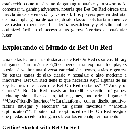
establecido como un destino de gaming reputable y trustworthy.Al
comenzar tu gaming adventure, notarás que Bet On Red ofrece una
mezcla única de emoción y variedad. Los players pueden disfrutar
de una amplia gama de games, desde classic slots hasta immersive
live casino experiences. La interfaz user-friendly y el sitio mobile
optimized facilitan el acceso a tus games favoritos en cualquier
lugar.
Explorando el Mundo de Bet On Red
Una de las features más destacadas de Bet On Red es su vast library
of games. Con más de 6,000 juegos para explorar, los players
pueden descubrir una diversa variedad de themes, styles y genres.
Ya tengas ganas de algo classic y nostalgic o algo moderno e
innovative, Bet On Red tiene lo que necesitas.Aquí algunas de las
key features que hacen que Bet On Red destaque:* **Variety of
Games**: Bet On Red boasts an incredible selection of games,
including slots, live casino, table games, and original games.*
**User-Friendly Interface**: La plataforma, con un diseño intuitivo,
facilita navegar y encontrar tus games favoritos.* **Mobile
Optimization**: El sitio mobile optimized de Bet On Red asegura
que puedas acceder a tus games favoritos en cualquier momento.
Getting Started with Bet On Red