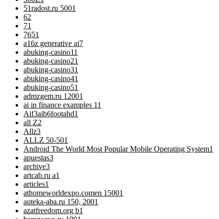
51radost.ru 500
1
6
2
7
1
76
51
a16z generative ai
7
abuking-casino1
1
abuking-casino2
1
abuking-casino3
1
abuking-casino4
1
abuking-casino5
1
admzgem.ru 1200
1
ai in finance examples 1
1
Aif3aib6footahd
1
all Z
2
Allz
3
ALLZ 50-50
1
Android The World Most Popular Mobile Operating System
1
apuestas
3
archive
3
artcab.ru a
1
articles
1
athomeworldexpo.comen 1500
1
auteka-aba.ru 150, 200
1
azatfreedom.org b
1