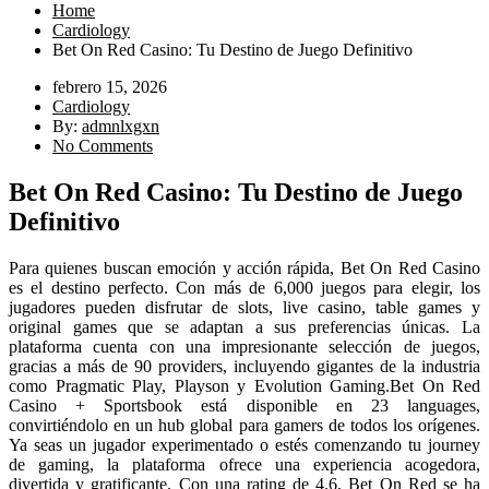
Home
Cardiology
Bet On Red Casino: Tu Destino de Juego Definitivo
febrero 15, 2026
Cardiology
By:
admnlxgxn
No Comments
Bet On Red Casino: Tu Destino de Juego
Definitivo
Para quienes buscan emoción y acción rápida, Bet On Red Casino
es el destino perfecto. Con más de 6,000 juegos para elegir, los
jugadores pueden disfrutar de slots, live casino, table games y
original games que se adaptan a sus preferencias únicas. La
plataforma cuenta con una impresionante selección de juegos,
gracias a más de 90 providers, incluyendo gigantes de la industria
como Pragmatic Play, Playson y Evolution Gaming.Bet On Red
Casino + Sportsbook está disponible en 23 languages,
convirtiéndolo en un hub global para gamers de todos los orígenes.
Ya seas un jugador experimentado o estés comenzando tu journey
de gaming, la plataforma ofrece una experiencia acogedora,
divertida y gratificante. Con una rating de 4.6, Bet On Red se ha