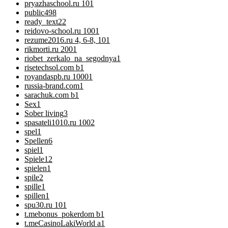
pryazhaschool.ru 10
1
public
498
ready_text
22
reidovo-school.ru 100
1
rezume2016.ru 4, 6-8, 10
1
rikmorti.ru 200
1
riobet_zerkalo_na_segodnya
1
risetechsol.com b
1
royandaspb.ru 1000
1
russia-brand.com
1
sarachuk.com b
1
Sex
1
Sober living
3
spasateli1010.ru 100
2
spel
1
Spellen
6
spiel
1
Spiele
12
spielen
1
spile
2
spille
1
spillen
1
spu30.ru 10
1
t.mebonus_pokerdom b
1
t.meCasinoLakiWorld a
1