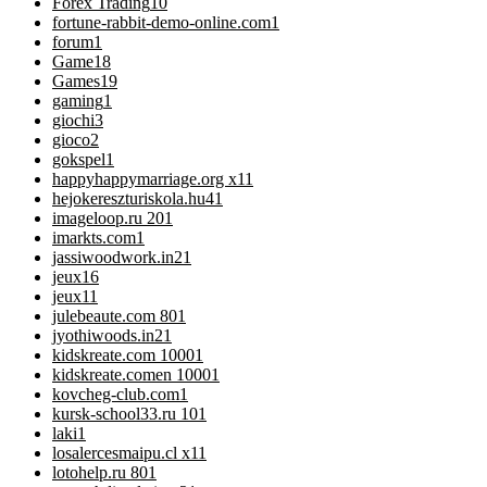
Forex Trading
10
fortune-rabbit-demo-online.com
1
forum
1
Game
18
Games
19
gaming
1
giochi
3
gioco
2
gokspel
1
happyhappymarriage.org x1
1
hejokereszturiskola.hu4
1
imageloop.ru 20
1
imarkts.com
1
jassiwoodwork.in2
1
jeux
16
jeux1
1
julebeaute.com 80
1
jyothiwoods.in2
1
kidskreate.com 1000
1
kidskreate.comen 1000
1
kovcheg-club.com
1
kursk-school33.ru 10
1
laki
1
losalercesmaipu.cl x1
1
lotohelp.ru 80
1