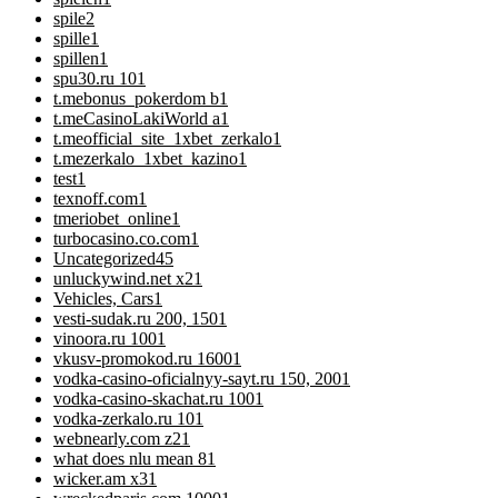
spile
2
spille
1
spillen
1
spu30.ru 10
1
t.mebonus_pokerdom b
1
t.meCasinoLakiWorld a
1
t.meofficial_site_1xbet_zerkalo
1
t.mezerkalo_1xbet_kazino
1
test
1
texnoff.com
1
tmeriobet_online
1
turbocasino.co.com
1
Uncategorized
45
unluckywind.net x2
1
Vehicles, Cars
1
vesti-sudak.ru 200, 150
1
vinoora.ru 100
1
vkusv-promokod.ru 1600
1
vodka-casino-oficialnyy-sayt.ru 150, 200
1
vodka-casino-skachat.ru 100
1
vodka-zerkalo.ru 10
1
webnearly.com z2
1
what does nlu mean 8
1
wicker.am x3
1