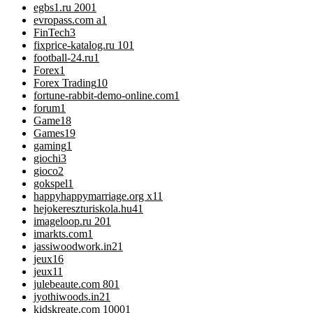
egbs1.ru 200
1
evropass.com a
1
FinTech
3
fixprice-katalog.ru 10
1
football-24.ru
1
Forex
1
Forex Trading
10
fortune-rabbit-demo-online.com
1
forum
1
Game
18
Games
19
gaming
1
giochi
3
gioco
2
gokspel
1
happyhappymarriage.org x1
1
hejokereszturiskola.hu4
1
imageloop.ru 20
1
imarkts.com
1
jassiwoodwork.in2
1
jeux
16
jeux1
1
julebeaute.com 80
1
jyothiwoods.in2
1
kidskreate.com 1000
1