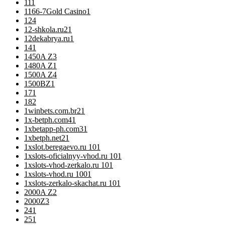
11
1
1166-7Gold Casino
1
12
4
12-shkola.ru2
1
12dekabrya.ru
1
14
1
1450A Z
3
1480A Z
1
1500A Z
4
1500BZ
1
17
1
18
2
1winbets.com.br2
1
1x-betph.com4
1
1xbetapp-ph.com3
1
1xbetph.net2
1
1xslot.beregaevo.ru 10
1
1xslots-oficialnyy-vhod.ru 10
1
1xslots-vhod-zerkalo.ru 10
1
1xslots-vhod.ru 100
1
1xslots-zerkalo-skachat.ru 10
1
2000A Z
2
2000Z
3
24
1
25
1