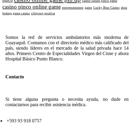
pinco
casino online pinco game
casino pinco online game
entretenimiento
game
Lucky Bear Casino
slota
betting game casino
ελληνική ρουλέτα
Somos la red de servicios ambulatorios más moderna de
Guayaquil. Contamos con el directorio médico más calificado del
país, siendo líderes en el mercado de la salud privada hace 14
años. Primero Centro de Especialidades Virgen del Cisne y ahora
Hospital Básico Punto Blanco.
Contacto
Si tiene alguna pregunta o necesita ayuda, no dude en
contactarnos para recibir asistencia médica.
+593 93 918 0757