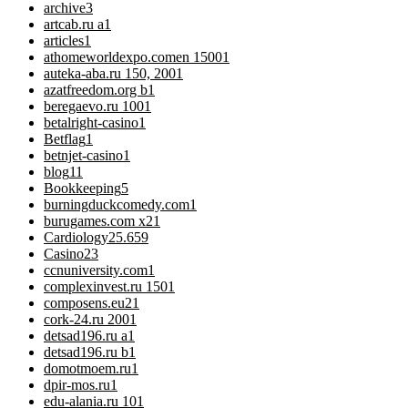
archive
3
artcab.ru a
1
articles
1
athomeworldexpo.comen 1500
1
auteka-aba.ru 150, 200
1
azatfreedom.org b
1
beregaevo.ru 100
1
betalright-casino
1
Betflag
1
betnjet-casino
1
blog
11
Bookkeeping
5
burningduckcomedy.com
1
burugames.com x2
1
Cardiology
25.659
Casino
23
ccnuniversity.com
1
complexinvest.ru 150
1
composens.eu2
1
cork-24.ru 200
1
detsad196.ru a
1
detsad196.ru b
1
domotmoem.ru
1
dpir-mos.ru
1
edu-alania.ru 10
1