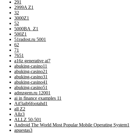
29
1
2999A Z
1
3
2
3000Z
1
5
2
5000BA_Z
1
500Z
1
51radost.ru 500
1
6
2
7
1
76
51
a16z generative ai
7
abuking-casino1
1
abuking-casino2
1
abuking-casino3
1
abuking-casino4
1
abuking-casino5
1
admzgem.ru 1200
1
ai in finance examples 1
1
Aif3aib6footahd
1
all Z
2
Allz
3
ALLZ 50-50
1
Android The World Most Popular Mobile Operating System
1
apuestas
3