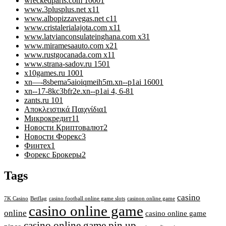
wreckedparis.com 1000
1
www.3plusplus.net x1
1
www.albopizzavegas.net c1
1
www.cristalerialajota.com x1
1
www.latvianconsulateinghana.com x3
1
www.miramesaauto.com x2
1
www.rustgocanada.com x1
1
www.strana-sadov.ru 150
1
x10games.ru 100
1
xn—-8sbema5aioiqmeih5m.xn--p1ai 1600
1
xn--17-8kc3bfr2e.xn--p1ai 4, 6-8
1
zants.ru 10
1
Αποκλειστικά Παιχνίδια
1
Микрокредит
11
Новости Криптовалют
2
Новости Форекс
3
Финтех
1
Форекс Брокеры
2
Tags
casino
7K Casino
Betflag
casino football online game slots
casinon online game
casino online game
online
casino online game
casino online game pin up