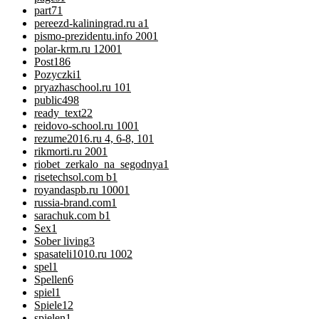
part7
1
pereezd-kaliningrad.ru a
1
pismo-prezidentu.info 200
1
polar-krm.ru 1200
1
Post
186
Pozyczki
1
pryazhaschool.ru 10
1
public
498
ready_text
22
reidovo-school.ru 100
1
rezume2016.ru 4, 6-8, 10
1
rikmorti.ru 200
1
riobet_zerkalo_na_segodnya
1
risetechsol.com b
1
royandaspb.ru 1000
1
russia-brand.com
1
sarachuk.com b
1
Sex
1
Sober living
3
spasateli1010.ru 100
2
spel
1
Spellen
6
spiel
1
Spiele
12
spielen
1