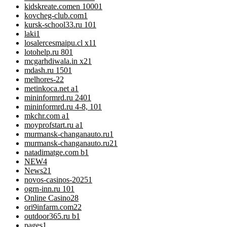
kidskreate.comen 1000
1
kovcheg-club.com
1
kursk-school33.ru 10
1
laki
1
losalercesmaipu.cl x1
1
lotohelp.ru 80
1
mcgarhdiwala.in x2
1
mdash.ru 150
1
melhores-2
2
metinkoca.net a
1
mininformrd.ru 240
1
mininformrd.ru 4-8, 10
1
mkchr.com a
1
moyprofstart.ru a
1
murmansk-changanauto.ru
1
murmansk-changanauto.ru2
1
natadimatge.com b
1
NEW
4
News
21
novos-casinos-2025
1
ogrn-inn.ru 10
1
Online Casino
28
ori9infarm.com2
2
outdoor365.ru b
1
pages
1