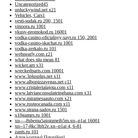
Uncategorized
45
unluckywind.net x2
1
Vehicles, Cars
1
vesti-sudak.ru 200, 150
1
vinoora.ru 100
1
vkusv-promokod.ru 1600
1
vodka-casino-oficialnyy-sayt.ru 150, 200
1
vodka-casino-skachat.ru 100
1
vodka-zerkalo.ru 10
1
webnearly.com z2
1
what does nlu mean 8
1
wicker.am x3
1
wreckedparis.com 1000
1
www.3plusplus.net x1
1
www.albopizzavegas.net c1
1
www.cristalerialajota.com x1
1
www.latvianconsulateinghana.com x3
1
www.miramesaauto.com x2
1
www.rustgocanada.com x1
1
www.strana-sadov.ru 150
1
x10games.ru 100
1
xn—-8sbema5aioiqmeih5m.xn--p1ai 1600
1
xn--17-8kc3bfr2e.xn--p1ai 4, 6-8
1
zants.ru 10
1
Αποκλειστικά Παιχνίδια
1