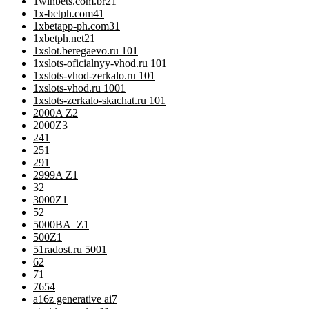
1winbets.com.br2
1
1x-betph.com4
1
1xbetapp-ph.com3
1
1xbetph.net2
1
1xslot.beregaevo.ru 10
1
1xslots-oficialnyy-vhod.ru 10
1
1xslots-vhod-zerkalo.ru 10
1
1xslots-vhod.ru 100
1
1xslots-zerkalo-skachat.ru 10
1
2000A Z
2
2000Z
3
24
1
25
1
29
1
2999A Z
1
3
2
3000Z
1
5
2
5000BA_Z
1
500Z
1
51radost.ru 500
1
6
2
7
1
76
54
a16z generative ai
7