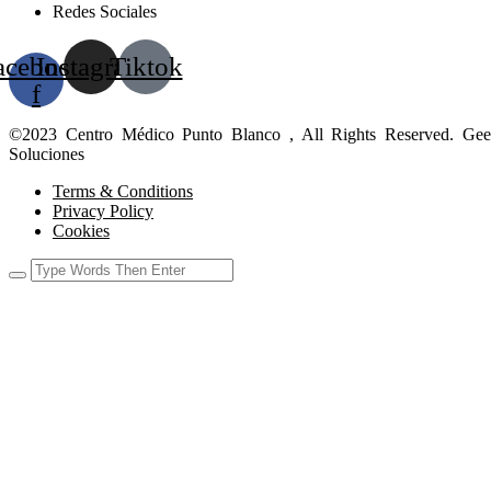
Redes Sociales
acebook-
Instagram
Tiktok
f
©2023 Centro Médico Punto Blanco , All Rights Reserved. Ge
Soluciones
Terms & Conditions
Privacy Policy
Cookies