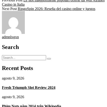
Previous Post
Le slot maggiormente popolari offerte da Win Airlines
Casino in Italia
Next Post
RingoSpin 2026: Reseña del casino online y juegos
admnlxgxn
Search
Recent Posts
agosto 9, 2026
Fresh Triumph Slot Review 2024
agosto 9, 2026
Phim Nuts năm 2014 trên Wikipedia