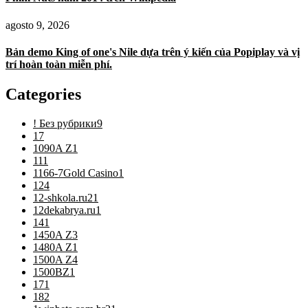
agosto 9, 2026
Bản demo King of one's Nile dựa trên ý kiến ​​của Popiplay và vị
trí hoàn toàn miễn phí.
Categories
! Без рубрики
9
1
7
1090A Z
1
11
1
1166-7Gold Casino
1
12
4
12-shkola.ru2
1
12dekabrya.ru
1
14
1
1450A Z
3
1480A Z
1
1500A Z
4
1500BZ
1
17
1
18
2