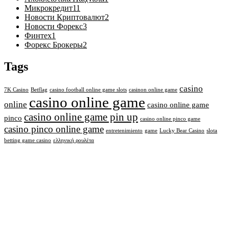
Микрокредит
11
Новости Криптовалют
2
Новости Форекс
3
Финтех
1
Форекс Брокеры
2
Tags
casino
7K Casino
Betflag
casino football online game slots
casinon online game
casino online game
online
casino online game
casino online game pin up
pinco
casino online pinco game
casino pinco online game
entretenimiento
game
Lucky Bear Casino
slota
betting game casino
ελληνική ρουλέτα