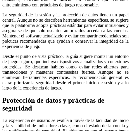
entretenimiento con principios de juego responsable.
La seguridad de la sesión y la protección de datos tienen un papel
central. Aunque no se describen herramientas específicas, se sugiere
que la plataforma adopta prácticas estándar para evitar intrusiones y
asegurarse de que solo usuarios autorizados accedan a las cuentas.
Mantener el software actualizado y evitar compartir credenciales son
prácticas recomendadas que ayudan a conservar la integridad de la
experiencia de juego.
Desde el punto de vista práctico, la guía sugiere montar un entorno
de juego seguro, que incluya dispositivos actualizados y conexiones
protegidas. Se destacan hábitos como evitar redes abiertas para
transacciones y mantener contraseñas fuertes. Aunque no se
enumeran herramientas específicas, la recomendación general es
clara: priorizar la seguridad desde el primer inicio de sesión y a lo
largo de la experiencia de juego.
Protección de datos y prácticas de
seguridad
La experiencia de usuario se evalúa a través de la facilidad de inicio
y la visibilidad de indicadores clave, como el estado de la cuenta y
las notificaciones de seguridad. El objetivo es que el usuario tenga