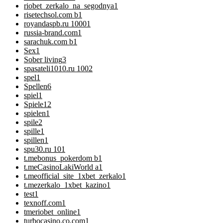
riobet_zerkalo_na_segodnya
1
risetechsol.com b
1
royandaspb.ru 1000
1
russia-brand.com
1
sarachuk.com b
1
Sex
1
Sober living
3
spasateli1010.ru 100
2
spel
1
Spellen
6
spiel
1
Spiele
12
spielen
1
spile
2
spille
1
spillen
1
spu30.ru 10
1
t.mebonus_pokerdom b
1
t.meCasinoLakiWorld a
1
t.meofficial_site_1xbet_zerkalo
1
t.mezerkalo_1xbet_kazino
1
test
1
texnoff.com
1
tmeriobet_online
1
turbocasino.co.com
1