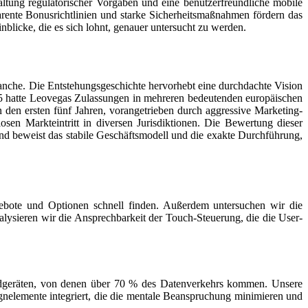
ltung regulatorischer Vorgaben und eine benutzerfreundliche mobile
parente Bonusrichtlinien und starke Sicherheitsmaßnahmen fördern das
blicke, die es sich lohnt, genauer untersucht zu werden.
anche. Die Entstehungsgeschichte hervorhebt eine durchdachte Vision
 hatte Leovegas Zulassungen in mehreren bedeutenden europäischen
 den ersten fünf Jahren, vorangetrieben durch aggressive Marketing-
sen Markteintritt in diversen Jurisdiktionen. Die Bewertung dieser
und beweist das stabile Geschäftsmodell und die exakte Durchführung,
ngebote und Optionen schnell finden. Außerdem untersuchen wir die
alysieren wir die Ansprechbarkeit der Touch-Steuerung, die die User-
Endgeräten, von denen über 70 % des Datenverkehrs kommen. Unsere
ignelemente integriert, die die mentale Beanspruchung minimieren und