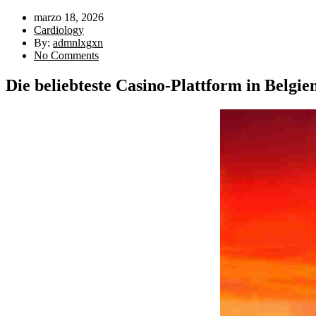
marzo 18, 2026
Cardiology
By:
admnlxgxn
No Comments
Die beliebteste Casino-Plattform in Belgie