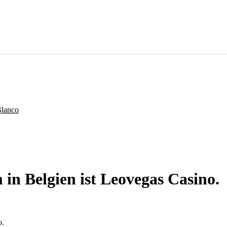
 in Belgien ist Leovegas Casino.
o.