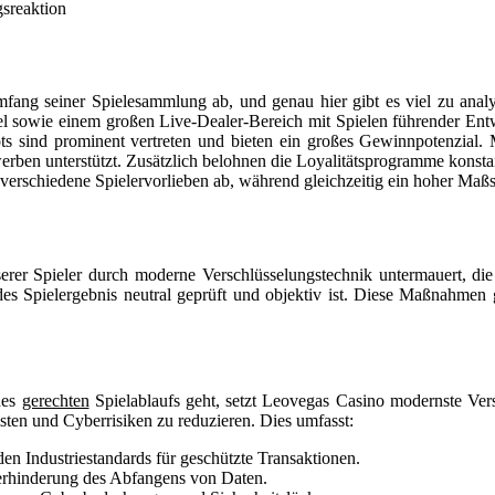
gsreaktion
mfang seiner Spielesammlung ab, und genau hier gibt es viel zu analy
iel sowie einem großen Live-Dealer-Bereich mit Spielen führender Entw
pots sind prominent vertreten und bieten ein großes Gewinnpotenzial. 
n unterstützt. Zusätzlich belohnen die Loyalitätsprogramme konstantes
rschiedene Spielervorlieben ab, während gleichzeitig ein hoher Maßst
rer Spieler durch moderne Verschlüsselungstechnik untermauert, die 
jedes Spielergebnis neutral geprüft und objektiv ist. Diese Maßnahme
nes
gerechten
Spielablaufs geht, setzt Leovegas Casino modernste Ver
ten und Cyberrisiken zu reduzieren. Dies umfasst:
 Industriestandards für geschützte Transaktionen.
erhinderung des Abfangens von Daten.