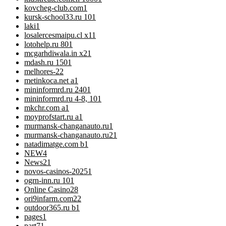
kovcheg-club.com
1
kursk-school33.ru 10
1
laki
1
losalercesmaipu.cl x1
1
lotohelp.ru 80
1
mcgarhdiwala.in x2
1
mdash.ru 150
1
melhores-2
2
metinkoca.net a
1
mininformrd.ru 240
1
mininformrd.ru 4-8, 10
1
mkchr.com a
1
moyprofstart.ru a
1
murmansk-changanauto.ru
1
murmansk-changanauto.ru2
1
natadimatge.com b
1
NEW
4
News
21
novos-casinos-2025
1
ogrn-inn.ru 10
1
Online Casino
28
ori9infarm.com2
2
outdoor365.ru b
1
pages
1
part7
1