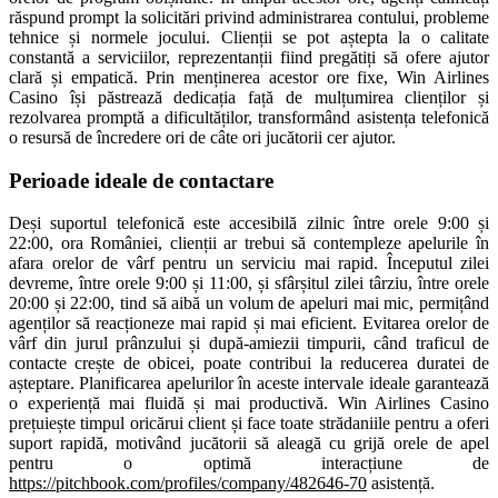
răspund prompt la solicitări privind administrarea contului, probleme
tehnice și normele jocului. Clienții se pot aștepta la o calitate
constantă a serviciilor, reprezentanții fiind pregătiți să ofere ajutor
clară și empatică. Prin menținerea acestor ore fixe, Win Airlines
Casino își păstrează dedicația față de mulțumirea clienților și
rezolvarea promptă a dificultăților, transformând asistența telefonică
o resursă de încredere ori de câte ori jucătorii cer ajutor.
Perioade ideale de contactare
Deși suportul telefonică este accesibilă zilnic între orele 9:00 și
22:00, ora României, clienții ar trebui să contempleze apelurile în
afara orelor de vârf pentru un serviciu mai rapid. Începutul zilei
devreme, între orele 9:00 și 11:00, și sfârșitul zilei târziu, între orele
20:00 și 22:00, tind să aibă un volum de apeluri mai mic, permițând
agenților să reacționeze mai rapid și mai eficient. Evitarea orelor de
vârf din jurul prânzului și după-amiezii timpurii, când traficul de
contacte crește de obicei, poate contribui la reducerea duratei de
așteptare. Planificarea apelurilor în aceste intervale ideale garantează
o experiență mai fluidă și mai productivă. Win Airlines Casino
prețuiește timpul oricărui client și face toate strădaniile pentru a oferi
suport rapidă, motivând jucătorii să aleagă cu grijă orele de apel
pentru o optimă interacțiune de
https://pitchbook.com/profiles/company/482646-70
asistență.