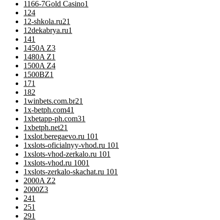
1166-7Gold Casino
1
12
4
12-shkola.ru2
1
12dekabrya.ru
1
14
1
1450A Z
3
1480A Z
1
1500A Z
4
1500BZ
1
17
1
18
2
1winbets.com.br2
1
1x-betph.com4
1
1xbetapp-ph.com3
1
1xbetph.net2
1
1xslot.beregaevo.ru 10
1
1xslots-oficialnyy-vhod.ru 10
1
1xslots-vhod-zerkalo.ru 10
1
1xslots-vhod.ru 100
1
1xslots-zerkalo-skachat.ru 10
1
2000A Z
2
2000Z
3
24
1
25
1
29
1