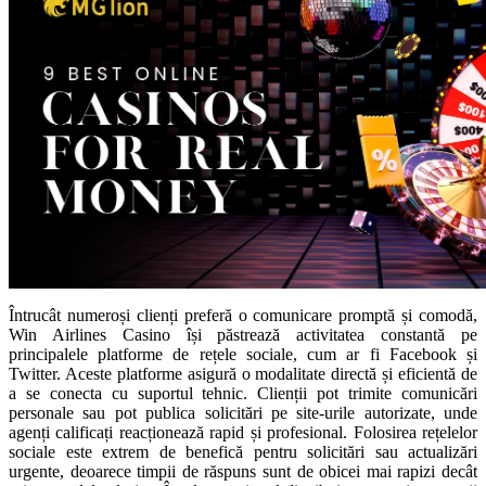
Întrucât numeroși clienți preferă o comunicare promptă și comodă,
Win Airlines Casino își păstrează activitatea constantă pe
principalele platforme de rețele sociale, cum ar fi Facebook și
Twitter. Aceste platforme asigură o modalitate directă și eficientă de
a se conecta cu suportul tehnic. Clienții pot trimite comunicări
personale sau pot publica solicitări pe site-urile autorizate, unde
agenți calificați reacționează rapid și profesional. Folosirea rețelelor
sociale este extrem de benefică pentru solicitări sau actualizări
urgente, deoarece timpii de răspuns sunt de obicei mai rapizi decât