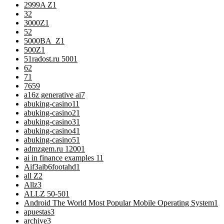
2999A Z
1
3
2
3000Z
1
5
2
5000BA_Z
1
500Z
1
51radost.ru 500
1
6
2
7
1
76
59
a16z generative ai
7
abuking-casino1
1
abuking-casino2
1
abuking-casino3
1
abuking-casino4
1
abuking-casino5
1
admzgem.ru 1200
1
ai in finance examples 1
1
Aif3aib6footahd
1
all Z
2
Allz
3
ALLZ 50-50
1
Android The World Most Popular Mobile Operating System
1
apuestas
3
archive
3