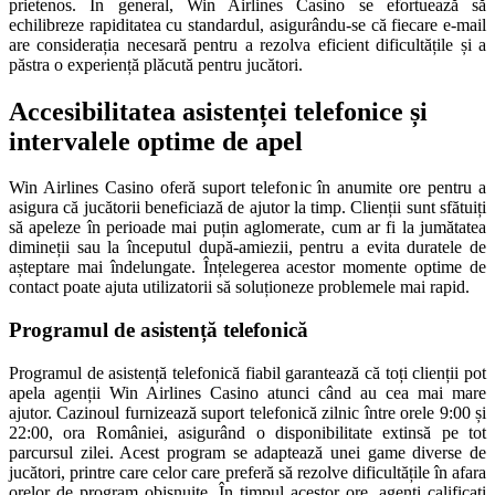
prietenos. În general, Win Airlines Casino se efortuează să
echilibreze rapiditatea cu standardul, asigurându-se că fiecare e-mail
are considerația necesară pentru a rezolva eficient dificultățile și a
păstra o experiență plăcută pentru jucători.
Accesibilitatea asistenței telefonice și
intervalele optime de apel
Win Airlines Casino oferă suport telefonic în anumite ore pentru a
asigura că jucătorii beneficiază de ajutor la timp. Clienții sunt sfătuiți
să apeleze în perioade mai puțin aglomerate, cum ar fi la jumătatea
dimineții sau la începutul după-amiezii, pentru a evita duratele de
așteptare mai îndelungate. Înțelegerea acestor momente optime de
contact poate ajuta utilizatorii să soluționeze problemele mai rapid.
Programul de asistență telefonică
Programul de asistență telefonică fiabil garantează că toți clienții pot
apela agenții Win Airlines Casino atunci când au cea mai mare
ajutor. Cazinoul furnizează suport telefonică zilnic între orele 9:00 și
22:00, ora României, asigurând o disponibilitate extinsă pe tot
parcursul zilei. Acest program se adaptează unei game diverse de
jucători, printre care celor care preferă să rezolve dificultățile în afara
orelor de program obișnuite. În timpul acestor ore, agenți calificați