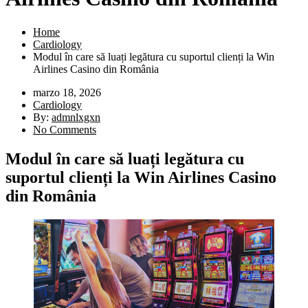
Home
Cardiology
Modul în care să luați legătura cu suportul clienți la Win
Airlines Casino din România
marzo 18, 2026
Cardiology
By:
admnlxgxn
No Comments
Modul în care să luați legătura cu
suportul clienți la Win Airlines Casino
din România