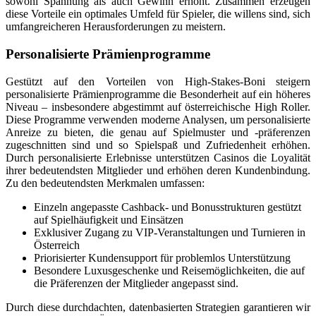
sowohl Spannung als auch Gewinn erhöht. Zusammen erzeugen
diese Vorteile ein optimales Umfeld für Spieler, die willens sind, sich
umfangreicheren Herausforderungen zu meistern.
Personalisierte Prämienprogramme
Gestützt auf den Vorteilen von High-Stakes-Boni steigern
personalisierte Prämienprogramme die Besonderheit auf ein höheres
Niveau – insbesondere abgestimmt auf österreichische High Roller.
Diese Programme verwenden moderne Analysen, um personalisierte
Anreize zu bieten, die genau auf Spielmuster und -präferenzen
zugeschnitten sind und so Spielspaß und Zufriedenheit erhöhen.
Durch personalisierte Erlebnisse unterstützen Casinos die Loyalität
ihrer bedeutendsten Mitglieder und erhöhen deren Kundenbindung.
Zu den bedeutendsten Merkmalen umfassen:
Einzeln angepasste Cashback- und Bonusstrukturen gestützt
auf Spielhäufigkeit und Einsätzen
Exklusiver Zugang zu VIP-Veranstaltungen und Turnieren in
Österreich
Priorisierter Kundensupport für problemlos Unterstützung
Besondere Luxusgeschenke und Reisemöglichkeiten, die auf
die Präferenzen der Mitglieder angepasst sind.
Durch diese durchdachten, datenbasierten Strategien garantieren wir