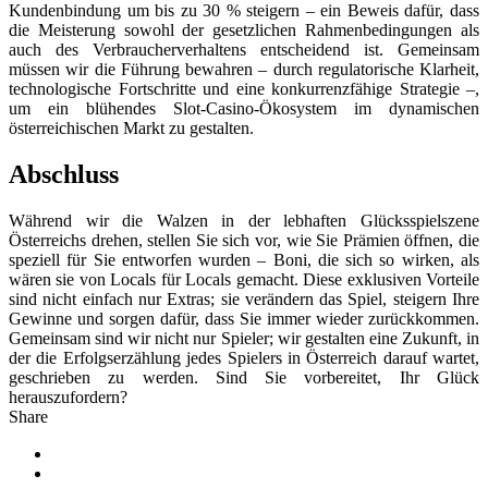
Kundenbindung um bis zu 30 % steigern – ein Beweis dafür, dass
die Meisterung sowohl der gesetzlichen Rahmenbedingungen als
auch des Verbraucherverhaltens entscheidend ist. Gemeinsam
müssen wir die Führung bewahren – durch regulatorische Klarheit,
technologische Fortschritte und eine konkurrenzfähige Strategie –,
um ein blühendes Slot-Casino-Ökosystem im dynamischen
österreichischen Markt zu gestalten.
Abschluss
Während wir die Walzen in der lebhaften Glücksspielszene
Österreichs drehen, stellen Sie sich vor, wie Sie Prämien öffnen, die
speziell für Sie entworfen wurden – Boni, die sich so wirken, als
wären sie von Locals für Locals gemacht. Diese exklusiven Vorteile
sind nicht einfach nur Extras; sie verändern das Spiel, steigern Ihre
Gewinne und sorgen dafür, dass Sie immer wieder zurückkommen.
Gemeinsam sind wir nicht nur Spieler; wir gestalten eine Zukunft, in
der die Erfolgserzählung jedes Spielers in Österreich darauf wartet,
geschrieben zu werden. Sind Sie vorbereitet, Ihr Glück
herauszufordern?
Share