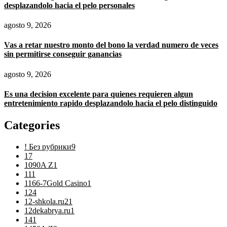
desplazandolo hacia el pelo personales
agosto 9, 2026
Vas a retar nuestro monto del bono la verdad numero de veces
sin permitirse conseguir ganancias
agosto 9, 2026
Es una decision excelente para quienes requieren algun
entretenimiento rapido desplazandolo hacia el pelo distinguido
Categories
! Без рубрики
9
1
7
1090A Z
1
11
1
1166-7Gold Casino
1
12
4
12-shkola.ru2
1
12dekabrya.ru
1
14
1