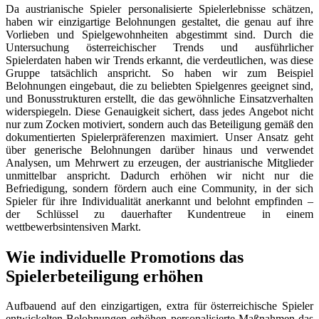
Da austrianische Spieler personalisierte Spielerlebnisse schätzen,
haben wir einzigartige Belohnungen gestaltet, die genau auf ihre
Vorlieben und Spielgewohnheiten abgestimmt sind. Durch die
Untersuchung österreichischer Trends und ausführlicher
Spielerdaten haben wir Trends erkannt, die verdeutlichen, was diese
Gruppe tatsächlich anspricht. So haben wir zum Beispiel
Belohnungen eingebaut, die zu beliebten Spielgenres geeignet sind,
und Bonusstrukturen erstellt, die das gewöhnliche Einsatzverhalten
widerspiegeln. Diese Genauigkeit sichert, dass jedes Angebot nicht
nur zum Zocken motiviert, sondern auch das Beteiligung gemäß den
dokumentierten Spielerpräferenzen maximiert. Unser Ansatz geht
über generische Belohnungen darüber hinaus und verwendet
Analysen, um Mehrwert zu erzeugen, der austrianische Mitglieder
unmittelbar anspricht. Dadurch erhöhen wir nicht nur die
Befriedigung, sondern fördern auch eine Community, in der sich
Spieler für ihre Individualität anerkannt und belohnt empfinden –
der Schlüssel zu dauerhafter Kundentreue in einem
wettbewerbsintensiven Markt.
Wie individuelle Promotions das
Spielerbeteiligung erhöhen
Aufbauend auf den einzigartigen, extra für österreichische Spieler
entwickelten Belohnungen erhöhen personalisierte Maßnahmen das