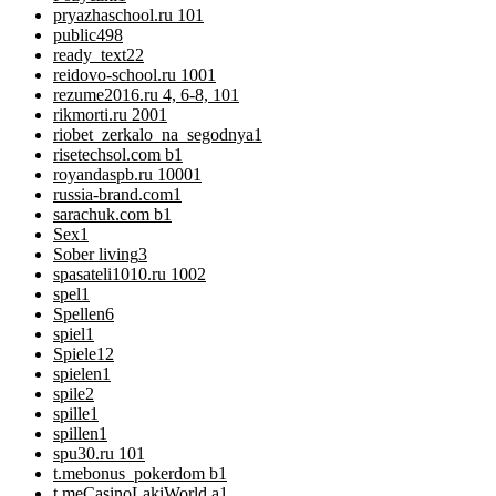
pryazhaschool.ru 10
1
public
498
ready_text
22
reidovo-school.ru 100
1
rezume2016.ru 4, 6-8, 10
1
rikmorti.ru 200
1
riobet_zerkalo_na_segodnya
1
risetechsol.com b
1
royandaspb.ru 1000
1
russia-brand.com
1
sarachuk.com b
1
Sex
1
Sober living
3
spasateli1010.ru 100
2
spel
1
Spellen
6
spiel
1
Spiele
12
spielen
1
spile
2
spille
1
spillen
1
spu30.ru 10
1
t.mebonus_pokerdom b
1
t.meCasinoLakiWorld a
1