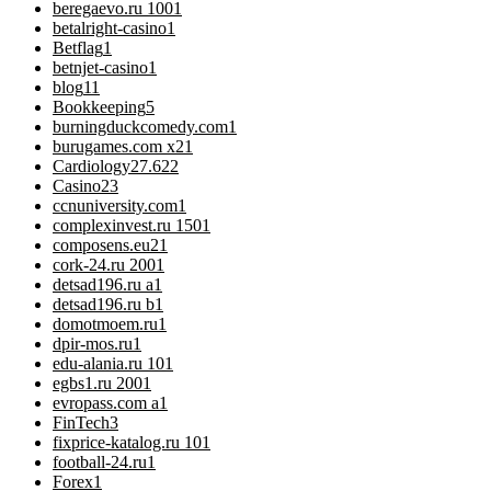
beregaevo.ru 100
1
betalright-casino
1
Betflag
1
betnjet-casino
1
blog
11
Bookkeeping
5
burningduckcomedy.com
1
burugames.com x2
1
Cardiology
27.622
Casino
23
ccnuniversity.com
1
complexinvest.ru 150
1
composens.eu2
1
cork-24.ru 200
1
detsad196.ru a
1
detsad196.ru b
1
domotmoem.ru
1
dpir-mos.ru
1
edu-alania.ru 10
1
egbs1.ru 200
1
evropass.com a
1
FinTech
3
fixprice-katalog.ru 10
1
football-24.ru
1
Forex
1