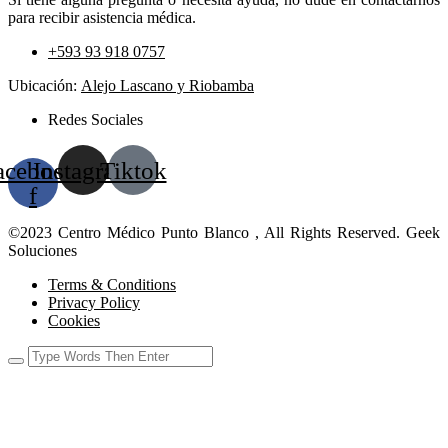
para recibir asistencia médica.
+593 93 918 0757
Ubicación:
Alejo Lascano y Riobamba
Redes Sociales
acebook-
Instagram
Tiktok
f
©2023 Centro Médico Punto Blanco , All Rights Reserved. Geek
Soluciones
Terms & Conditions
Privacy Policy
Cookies