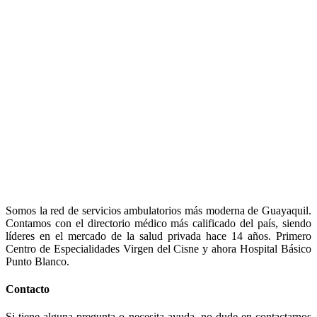
Somos la red de servicios ambulatorios más moderna de Guayaquil.
Contamos con el directorio médico más calificado del país, siendo
líderes en el mercado de la salud privada hace 14 años. Primero
Centro de Especialidades Virgen del Cisne y ahora Hospital Básico
Punto Blanco.
Contacto
Si tiene alguna pregunta o necesita ayuda, no dude en contactarnos