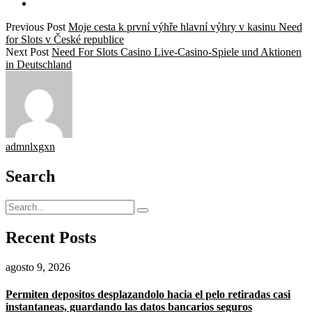
Previous Post
Moje cesta k první výhře hlavní výhry v kasinu Need
for Slots v České republice
Next Post
Need For Slots Casino Live-Casino-Spiele und Aktionen
in Deutschland
admnlxgxn
Search
Recent Posts
agosto 9, 2026
Permiten depositos desplazandolo hacia el pelo retiradas casi
instantaneas, guardando las datos bancarios seguros