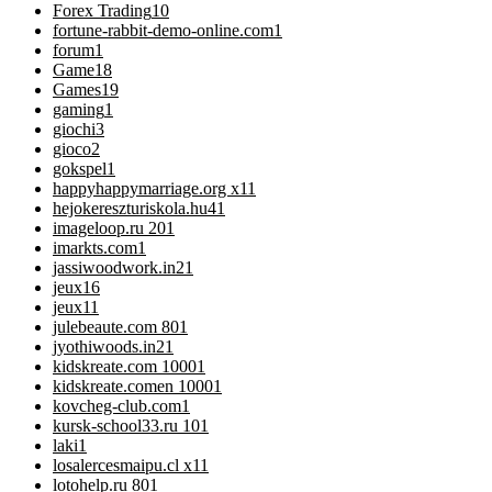
Forex Trading
10
fortune-rabbit-demo-online.com
1
forum
1
Game
18
Games
19
gaming
1
giochi
3
gioco
2
gokspel
1
happyhappymarriage.org x1
1
hejokereszturiskola.hu4
1
imageloop.ru 20
1
imarkts.com
1
jassiwoodwork.in2
1
jeux
16
jeux1
1
julebeaute.com 80
1
jyothiwoods.in2
1
kidskreate.com 1000
1
kidskreate.comen 1000
1
kovcheg-club.com
1
kursk-school33.ru 10
1
laki
1
losalercesmaipu.cl x1
1
lotohelp.ru 80
1