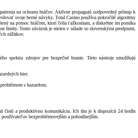
opatrenia na ochranu hráčov. Aktívne propagujú zodpovedný prístup k
rolovať svoje herné návyky. Total Casino používa pokročilé algoritmy
lený na pomoc hráčom, ktorí čelia ťažkostiam, a diskrétne im ponúka
ne limity. Tento záväzok je nielen v súlade so slovenskými predpismi,
ých zážitkov.
ého spektra zdrojov pre bezpečné hranie. Tieto nástroje umožňujú
azardných hier.
ia problémom s hazardom.
 čistú a produktívnu komunikáciu. Ich tím je k dispozícii 24 hodín
ých používateľov bezproblémovejším a pohodlnejším.