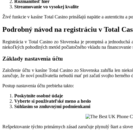
Rozmanitosť hier
Streamovanie vo vysokej kvalite
Živé funkcie v kasíne Total Casino prinášajú napätie a autenticitu 
Podrobný návod na registráciu v Total Cas
Registrácia v Total Casino zo Slovenska je promptná a jednoduchá a
niekoľkých pohodlných metód počiatočného vkladu na financovanie sv
Základy nastavenia účtu
Založenie účtu v kasíne Total Casino zo Slovenska zahŕňa len nieko
zaručuje, že noví používatelia nebudú mať pri začatí svojho herného 
Postup nastavenia účtu prebieha takto:
Poskytnite osobné údaje
Vyberte si používateľské meno a heslo
Súhlasím so zmluvnými podmienkami
Rešpektovanie týchto primárnych zásad zaručuje plynulý štart a slo