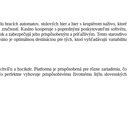
hracích automatov, stolových hier a hier s krupiérom naživo, ktoré
eň zručností. Kasíno kooperuje s poprednými poskytovateľmi softvéru,
tok a zabezpečujú jeho prispôsobeným a príťažlivým. Tento starostlivo
ino je optimálnou destináciou pre tých, ktorí vyhľadávajú variabilitu
víľu a hocikde. Platforma je prispôsobená pre rôzne zariadenia, čo
 čo perfektne vyhovuje prispôsobivému životnému štýlu slovenských