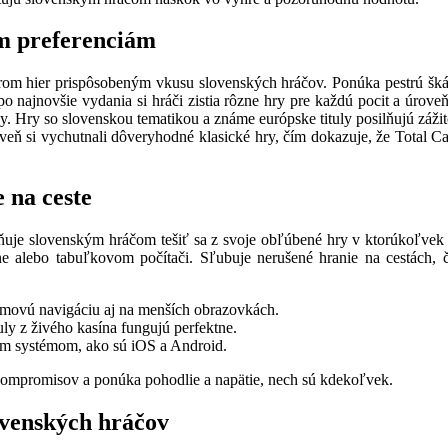
ým preferenciám
om hier prispôsobeným vkusu slovenských hráčov. Ponúka pestrú škálu 
o najnovšie vydania si hráči zistia rôzne hry pre každú pocit a úrov
ky. Hry so slovenskou tematikou a známe európske tituly posilňujú záži
oveň si vychutnali dôveryhodné klasické hry, čím dokazuje, že Total Cas
 na ceste
uje slovenským hráčom tešiť sa z svoje obľúbené hry v ktorúkoľvek ch
fóne alebo tabuľkovom počítači. Sľubuje nerušené hranie na cestách,
émovú navigáciu aj na menších obrazovkách.
tuly z živého kasína fungujú perfektne.
ým systémom, ako sú iOS a Android.
kompromisov a ponúka pohodlie a napätie, nech sú kdekoľvek.
ovenských hráčov