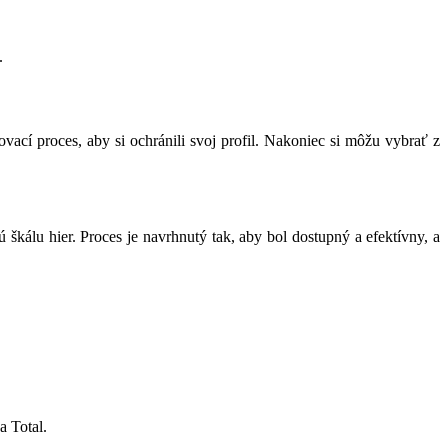
.
ací proces, aby si ochránili svoj profil. Nakoniec si môžu vybrať z
kálu hier. Proces je navrhnutý tak, aby bol dostupný a efektívny, a
a Total.