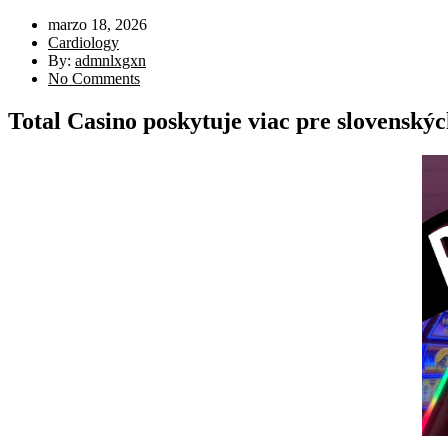
marzo 18, 2026
Cardiology
By:
admnlxgxn
No Comments
Total Casino poskytuje viac pre slovenských