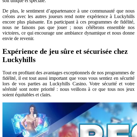
soit unique et spéciale.
De plus, le sentiment d’appartenance à une communauté que nous
créons avec les autres joueurs rend notre expérience à Luckyhills
encore plus plaisante. En participant à ces programmes de fidélité,
nous ne faisons pas que jouer ; nous célébrons ensemble nos
victoires, ce qui encourage une ambiance dynamique et nous donne
envie de revenir.
Expérience de jeu sûre et sécurisée chez
Luckyhills
Tout en profitant des avantages exceptionnels de nos programmes de
fidélité, il est tout aussi important que vous vous sentiez en sécurité
lors de vos parties au Luckyhills Casino. Votre sécurité et votre
sérénité sont notre priorité : nous veillons à ce que tous nos jeux
soient équitables et clairs.