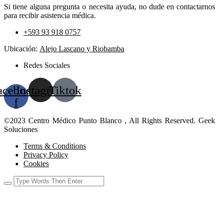
Si tiene alguna pregunta o necesita ayuda, no dude en contactarnos
para recibir asistencia médica.
+593 93 918 0757
Ubicación:
Alejo Lascano y Riobamba
Redes Sociales
acebook-
Instagram
Tiktok
f
©2023 Centro Médico Punto Blanco , All Rights Reserved. Geek
Soluciones
Terms & Conditions
Privacy Policy
Cookies