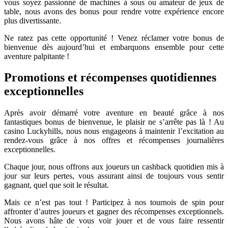
vous soyez passionné de machines à sous ou amateur de jeux de
table, nous avons des bonus pour rendre votre expérience encore
plus divertissante.
Ne ratez pas cette opportunité ! Venez réclamer votre bonus de
bienvenue dès aujourd’hui et embarquons ensemble pour cette
aventure palpitante !
Promotions et récompenses quotidiennes
exceptionnelles
Après avoir démarré votre aventure en beauté grâce à nos
fantastiques bonus de bienvenue, le plaisir ne s’arrête pas là ! Au
casino Luckyhills, nous nous engageons à maintenir l’excitation au
rendez-vous grâce à nos offres et récompenses journalières
exceptionnelles.
Chaque jour, nous offrons aux joueurs un cashback quotidien mis à
jour sur leurs pertes, vous assurant ainsi de toujours vous sentir
gagnant, quel que soit le résultat.
Mais ce n’est pas tout ! Participez à nos tournois de spin pour
affronter d’autres joueurs et gagner des récompenses exceptionnels.
Nous avons hâte de vous voir jouer et de vous faire ressentir