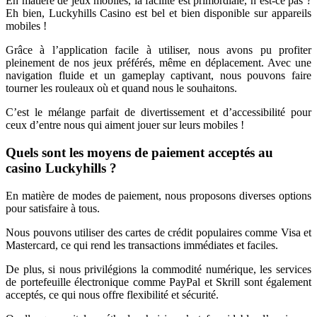
En matière de jeux mobiles, la facilité est primordiale, n’est-ce pas ?
Eh bien, Luckyhills Casino est bel et bien disponible sur appareils
mobiles !
Grâce à l’application facile à utiliser, nous avons pu profiter
pleinement de nos jeux préférés, même en déplacement. Avec une
navigation fluide et un gameplay captivant, nous pouvons faire
tourner les rouleaux où et quand nous le souhaitons.
C’est le mélange parfait de divertissement et d’accessibilité pour
ceux d’entre nous qui aiment jouer sur leurs mobiles !
Quels sont les moyens de paiement acceptés au
casino Luckyhills ?
En matière de modes de paiement, nous proposons diverses options
pour satisfaire à tous.
Nous pouvons utiliser des cartes de crédit populaires comme Visa et
Mastercard, ce qui rend les transactions immédiates et faciles.
De plus, si nous privilégions la commodité numérique, les services
de portefeuille électronique comme PayPal et Skrill sont également
acceptés, ce qui nous offre flexibilité et sécurité.