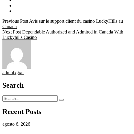
Previous Post
Avis sur le support client du casino LuckyHills au
Canada
Next Post
Dependable Authorized and Admired in Canada With
Luckyhills Casino
admnlxgxn
Search
Recent Posts
agosto 6, 2026