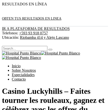
RESULTADOS EN LÍNEA
OBTEN TUS RESULTADOS EN LINEA
IR A PLATAFORMA DE RESULTADOS
Telefonos:
+593 93 918 0757
Ubicación:
Riobamba 414 y Alejo Lascano
Inicio
Sobre Nosotros
Especialidades
Contacto
Casino Luckyhills – Faites
tourner les rouleaux, gagnez et
célébrez avec les offres du