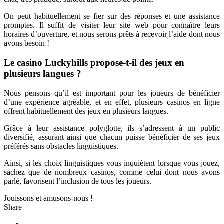
On peut habituellement se fier sur des réponses et une assistance
promptes. Il suffit de visiter leur site web pour connaître leurs
horaires d’ouverture, et nous serons prêts à recevoir l’aide dont nous
avons besoin !
Le casino Luckyhills propose-t-il des jeux en
plusieurs langues ?
Nous pensons qu’il est important pour les joueurs de bénéficier
d’une expérience agréable, et en effet, plusieurs casinos en ligne
offrent habituellement des jeux en plusieurs langues.
Grâce à leur assistance polyglotte, ils s’adressent à un public
diversifié, assurant ainsi que chacun puisse bénéficier de ses jeux
préférés sans obstacles linguistiques.
Ainsi, si les choix linguistiques vous inquiètent lorsque vous jouez,
sachez que de nombreux casinos, comme celui dont nous avons
parlé, favorisent l’inclusion de tous les joueurs.
Jouissons et amusons-nous !
Share