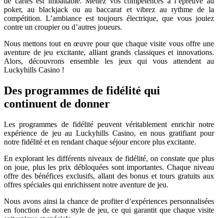
de cartes est imbattable. Mettez vos compétences à l’épreuve au
poker, au blackjack ou au baccarat et vibrez au rythme de la
compétition. L’ambiance est toujours électrique, que vous jouiez
contre un croupier ou d’autres joueurs.
Nous mettons tout en œuvre pour que chaque visite vous offre une
aventure de jeu excitante, alliant grands classiques et innovations.
Alors, découvrons ensemble les jeux qui vous attendent au
Luckyhills Casino !
Des programmes de fidélité qui
continuent de donner
Les programmes de fidélité peuvent véritablement enrichir notre
expérience de jeu au Luckyhills Casino, en nous gratifiant pour
notre fidélité et en rendant chaque séjour encore plus excitante.
En explorant les différents niveaux de fidélité, on constate que plus
on joue, plus les prix débloquées sont importantes. Chaque niveau
offre des bénéfices exclusifs, allant des bonus et tours gratuits aux
offres spéciales qui enrichissent notre aventure de jeu.
Nous avons ainsi la chance de profiter d’expériences personnalisées
en fonction de notre style de jeu, ce qui garantit que chaque visite