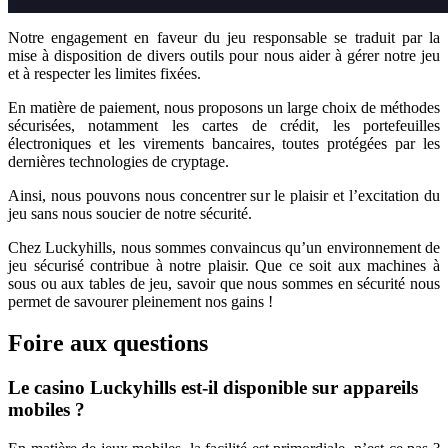
Notre engagement en faveur du jeu responsable se traduit par la
mise à disposition de divers outils pour nous aider à gérer notre jeu
et à respecter les limites fixées.
En matière de paiement, nous proposons un large choix de méthodes
sécurisées, notamment les cartes de crédit, les portefeuilles
électroniques et les virements bancaires, toutes protégées par les
dernières technologies de cryptage.
Ainsi, nous pouvons nous concentrer sur le plaisir et l’excitation du
jeu sans nous soucier de notre sécurité.
Chez Luckyhills, nous sommes convaincus qu’un environnement de
jeu sécurisé contribue à notre plaisir. Que ce soit aux machines à
sous ou aux tables de jeu, savoir que nous sommes en sécurité nous
permet de savourer pleinement nos gains !
Foire aux questions
Le casino Luckyhills est-il disponible sur appareils
mobiles ?