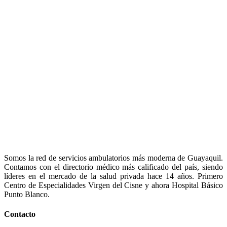
Somos la red de servicios ambulatorios más moderna de Guayaquil.
Contamos con el directorio médico más calificado del país, siendo
líderes en el mercado de la salud privada hace 14 años. Primero
Centro de Especialidades Virgen del Cisne y ahora Hospital Básico
Punto Blanco.
Contacto