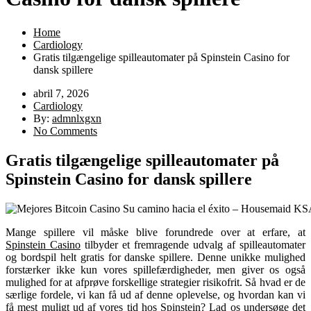
Home
Cardiology
Gratis tilgængelige spilleautomater på Spinstein Casino for
dansk spillere
abril 7, 2026
Cardiology
By:
admnlxgxn
No Comments
Gratis tilgængelige spilleautomater på
Spinstein Casino for dansk spillere
Mange spillere vil måske blive forundrede over at erfare, at
Spinstein Casino
tilbyder et fremragende udvalg af spilleautomater
og bordspil helt gratis for danske spillere. Denne unikke mulighed
forstærker ikke kun vores spillefærdigheder, men giver os også
mulighed for at afprøve forskellige strategier risikofrit. Så hvad er de
særlige fordele, vi kan få ud af denne oplevelse, og hvordan kan vi
få mest muligt ud af vores tid hos Spinstein? Lad os undersøge det