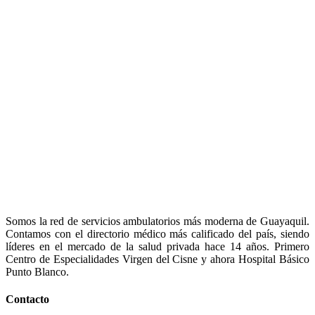
Somos la red de servicios ambulatorios más moderna de Guayaquil.
Contamos con el directorio médico más calificado del país, siendo
líderes en el mercado de la salud privada hace 14 años. Primero
Centro de Especialidades Virgen del Cisne y ahora Hospital Básico
Punto Blanco.
Contacto