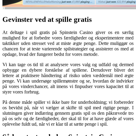
Gevinster ved at spille gratis
At deltage i spil gratis på Spinstein Casino giver os en særlig
mulighed for at forbedre vores færdigheder og eksperimentere med
taktikker uden stresset ved at miste ægte penge. Dette muliggør os
chancen for at teste varierende spilstrategier og assisterer os med at
opdage, hvad der fungerer bedst for vores metode.
Vi kan tage os tid til at analysere vores valg og udfald og dermed
opbygge en dybere forståelse af spillene. Derudover bliver det
lettere at praktisere håndtering af risiko uden væddemål med ægte
penge. Vi kan undersøge spillemønstre og se, hvordan de indvirker
på vores vinderchancer, alt imens vi finpudser vores kapacitet til at
styre vores forbrug.
På denne måde spiller vi ikke bare for underholdning; vi forbereder
os bevidst på, når vi vælger at skifte til spil med rigtige penge. I
slutningen giver indlæring gennem gratis spil os den påkrævede tro
på os selv og de færdigheder, der skal til for at have glæde af vores
oplevelse fuldt ud, når vi er klar til at sætte penge i spil.