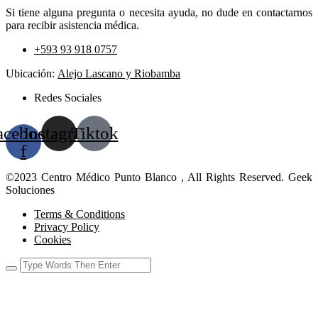
Si tiene alguna pregunta o necesita ayuda, no dude en contactarnos
para recibir asistencia médica.
+593 93 918 0757
Ubicación:
Alejo Lascano y Riobamba
Redes Sociales
acebook-
Instagram
Tiktok
f
©2023 Centro Médico Punto Blanco , All Rights Reserved. Geek
Soluciones
Terms & Conditions
Privacy Policy
Cookies