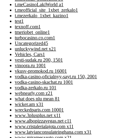
t.meCasinoLakiWorld a
1
t.meofficial_site_1xbet_zerkalo
1
t.mezerkalo_1xbet_kazino
1
test
1
texnoff.com
1
tmeriobet_online
1
turbocasino.co.com
1
Uncategorized
45
unluckywind.net x2
1
Vehicles, Cars
1
vesti-sudak.ru 200, 150
1
vinoora.ru 100
1
vkusv-promokod.ru 1600
1
vodka-casino-oficialnyy-sayt.ru 150, 200
1
vodka-casino-skachat.ru 100
1
vodka-zerkalo.ru 10
1
webnearly.com z2
1
what does nlu mean 8
1
wicker.am x3
1
wreckedparis.com 1000
1
www.3plusplus.net x1
1
www.albopizzavegas.net c1
1
www.cristalerialajota.com x1
1
www.latvianconsulateinghana.com x3
1
www.miramesaauto.com x2
1