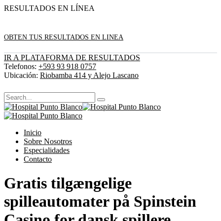
RESULTADOS EN LÍNEA
OBTEN TUS RESULTADOS EN LINEA
IR A PLATAFORMA DE RESULTADOS
Telefonos:
+593 93 918 0757
Ubicación:
Riobamba 414 y Alejo Lascano
Inicio
Sobre Nosotros
Especialidades
Contacto
Gratis tilgængelige
spilleautomater på Spinstein
Casino for dansk spillere