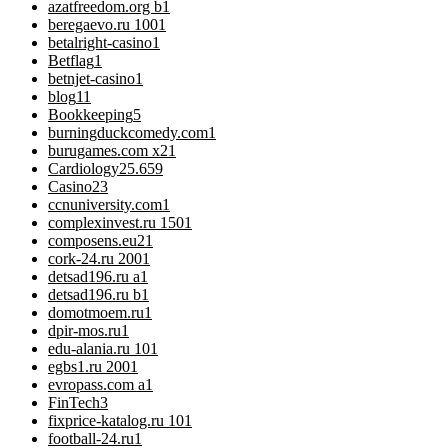
azatfreedom.org b
1
beregaevo.ru 100
1
betalright-casino
1
Betflag
1
betnjet-casino
1
blog
11
Bookkeeping
5
burningduckcomedy.com
1
burugames.com x2
1
Cardiology
25.659
Casino
23
ccnuniversity.com
1
complexinvest.ru 150
1
composens.eu2
1
cork-24.ru 200
1
detsad196.ru a
1
detsad196.ru b
1
domotmoem.ru
1
dpir-mos.ru
1
edu-alania.ru 10
1
egbs1.ru 200
1
evropass.com a
1
FinTech
3
fixprice-katalog.ru 10
1
football-24.ru
1