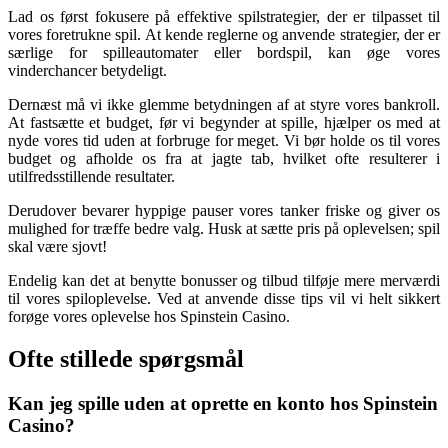
Lad os først fokusere på effektive spilstrategier, der er tilpasset til
vores foretrukne spil. At kende reglerne og anvende strategier, der er
særlige for spilleautomater eller bordspil, kan øge vores
vinderchancer betydeligt.
Dernæst må vi ikke glemme betydningen af at styre vores bankroll.
At fastsætte et budget, før vi begynder at spille, hjælper os med at
nyde vores tid uden at forbruge for meget. Vi bør holde os til vores
budget og afholde os fra at jagte tab, hvilket ofte resulterer i
utilfredsstillende resultater.
Derudover bevarer hyppige pauser vores tanker friske og giver os
mulighed for træffe bedre valg. Husk at sætte pris på oplevelsen; spil
skal være sjovt!
Endelig kan det at benytte bonusser og tilbud tilføje mere merværdi
til vores spiloplevelse. Ved at anvende disse tips vil vi helt sikkert
forøge vores oplevelse hos Spinstein Casino.
Ofte stillede spørgsmål
Kan jeg spille uden at oprette en konto hos Spinstein
Casino?