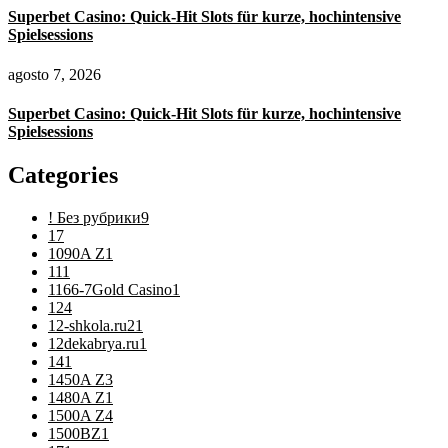
Superbet Casino: Quick‑Hit Slots für kurze, hochintensive
Spielsessions
agosto 7, 2026
Superbet Casino: Quick‑Hit Slots für kurze, hochintensive
Spielsessions
Categories
! Без рубрики
9
1
7
1090A Z
1
11
1
1166-7Gold Casino
1
12
4
12-shkola.ru2
1
12dekabrya.ru
1
14
1
1450A Z
3
1480A Z
1
1500A Z
4
1500BZ
1