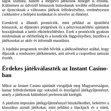
tagok számára, hanem a meglévő játékosok hűségét is erősítik.
Különösen az üdvözlő bónuszok biztosítanak további erőforrásokat
az újoncoknak a változatos játékok felfedezéséhez, eredményesen
csökkentve a belépési korlátokat és növelve az élményt.
Ezenkívül a állandó promóciók, mint például az újratöltési
bónuszok, az díjmentes pörgetések és a pénzvisszatérítési ajánlatok
hozzájárulnak a tartós elköteleződéshez. Ezek a promóciók gyakran
módosulnak az elérhetőség és a kondíciók függvényében, buzdítva a
játékosokat az aktív és informált maradásra.
A lojalitási programok tovább bővítik a játékosélményt azáltal, hogy
díjazzák a rendszeres játékmenetet, ami növeli a csoporthoz tartozás
érzetét.
Érdekes játékválaszték az Instant Casino-
ban
Mikor az Instant Casino ajánlatát vizsgáljuk meg Magyarországon,
hamar felfedezhetünk egy sokszínű és lenyűgöző játékgyűjteményt,
amely a játékosok különböző preferenciáit kielégíti.
A platform impozáns játékgyűjteménnyel büszkélkedhet, beleértve a
klasszikus asztali játékokat, mint például a blackjack és a rulett,