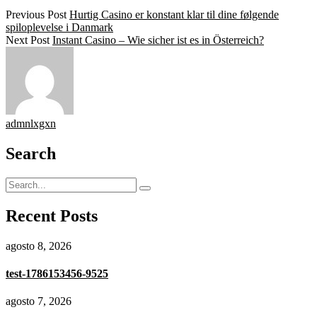
Previous Post
Hurtig Casino er konstant klar til dine følgende
spiloplevelse i Danmark
Next Post
Instant Casino – Wie sicher ist es in Österreich?
admnlxgxn
Search
Recent Posts
agosto 8, 2026
test-1786153456-9525
agosto 7, 2026