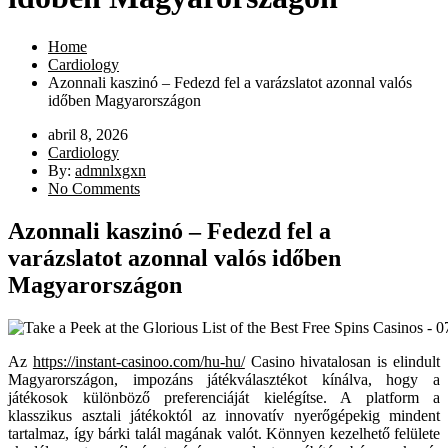
Home
Cardiology
Azonnali kaszinó – Fedezd fel a varázslatot azonnal valós
időben Magyarországon
abril 8, 2026
Cardiology
By:
admnlxgxn
No Comments
Azonnali kaszinó – Fedezd fel a
varázslatot azonnal valós időben
Magyarországon
Az
https://instant-casinoo.com/hu-hu/
Casino hivatalosan is elindult
Magyarországon, impozáns játékválasztékot kínálva, hogy a
játékosok különböző preferenciáját kielégítse. A platform a
klasszikus asztali játékoktól az innovatív nyerőgépekig mindent
tartalmaz, így bárki talál magának valót. Könnyen kezelhető felülete