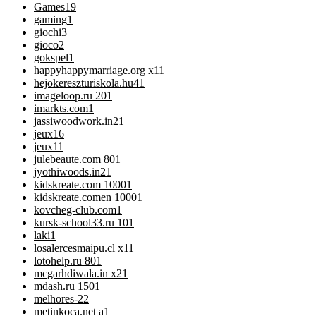
Games
19
gaming
1
giochi
3
gioco
2
gokspel
1
happyhappymarriage.org x1
1
hejokereszturiskola.hu4
1
imageloop.ru 20
1
imarkts.com
1
jassiwoodwork.in2
1
jeux
16
jeux1
1
julebeaute.com 80
1
jyothiwoods.in2
1
kidskreate.com 1000
1
kidskreate.comen 1000
1
kovcheg-club.com
1
kursk-school33.ru 10
1
laki
1
losalercesmaipu.cl x1
1
lotohelp.ru 80
1
mcgarhdiwala.in x2
1
mdash.ru 150
1
melhores-2
2
metinkoca.net a
1