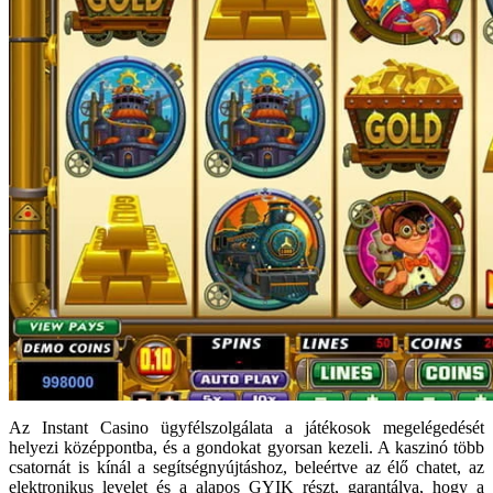
Az Instant Casino ügyfélszolgálata a játékosok megelégedését
helyezi középpontba, és a gondokat gyorsan kezeli. A kaszinó több
csatornát is kínál a segítségnyújtáshoz, beleértve az élő chatet, az
elektronikus levelet és a alapos GYIK részt, garantálva, hogy a