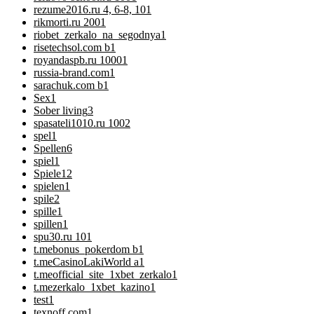
rezume2016.ru 4, 6-8, 10
1
rikmorti.ru 200
1
riobet_zerkalo_na_segodnya
1
risetechsol.com b
1
royandaspb.ru 1000
1
russia-brand.com
1
sarachuk.com b
1
Sex
1
Sober living
3
spasateli1010.ru 100
2
spel
1
Spellen
6
spiel
1
Spiele
12
spielen
1
spile
2
spille
1
spillen
1
spu30.ru 10
1
t.mebonus_pokerdom b
1
t.meCasinoLakiWorld a
1
t.meofficial_site_1xbet_zerkalo
1
t.mezerkalo_1xbet_kazino
1
test
1
texnoff.com
1