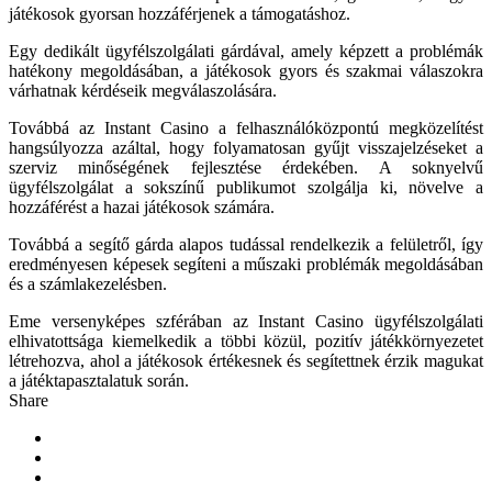
játékosok gyorsan hozzáférjenek a támogatáshoz.
Egy dedikált ügyfélszolgálati gárdával, amely képzett a problémák
hatékony megoldásában, a játékosok gyors és szakmai válaszokra
várhatnak kérdéseik megválaszolására.
Továbbá az Instant Casino a felhasználóközpontú megközelítést
hangsúlyozza azáltal, hogy folyamatosan gyűjt visszajelzéseket a
szerviz minőségének fejlesztése érdekében. A soknyelvű
ügyfélszolgálat a sokszínű publikumot szolgálja ki, növelve a
hozzáférést a hazai játékosok számára.
Továbbá a segítő gárda alapos tudással rendelkezik a felületről, így
eredményesen képesek segíteni a műszaki problémák megoldásában
és a számlakezelésben.
Eme versenyképes szférában az Instant Casino ügyfélszolgálati
elhivatottsága kiemelkedik a többi közül, pozitív játékkörnyezetet
létrehozva, ahol a játékosok értékesnek és segítettnek érzik magukat
a játéktapasztalatuk során.
Share