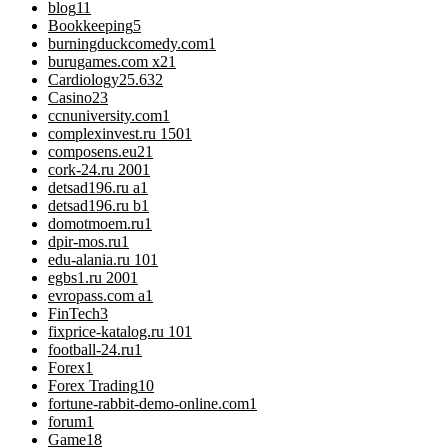
blog
11
Bookkeeping
5
burningduckcomedy.com
1
burugames.com x2
1
Cardiology
25.632
Casino
23
ccnuniversity.com
1
complexinvest.ru 150
1
composens.eu2
1
cork-24.ru 200
1
detsad196.ru a
1
detsad196.ru b
1
domotmoem.ru
1
dpir-mos.ru
1
edu-alania.ru 10
1
egbs1.ru 200
1
evropass.com a
1
FinTech
3
fixprice-katalog.ru 10
1
football-24.ru
1
Forex
1
Forex Trading
10
fortune-rabbit-demo-online.com
1
forum
1
Game
18