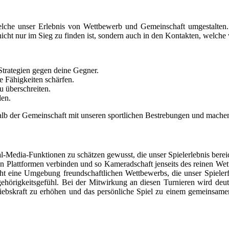
 welche unser Erlebnis von Wettbewerb und Gemeinschaft umgestalten.
 nicht nur im Sieg zu finden ist, sondern auch in den Kontakten, welche 
Strategien gegen deine Gegner.
 Fähigkeiten schärfen.
u überschreiten.
len.
alb der Gemeinschaft mit unseren sportlichen Bestrebungen und machen
l-Media-Funktionen zu schätzen gewusst, die unser Spielerlebnis ber
n Plattformen verbinden und so Kameradschaft jenseits des reinen Wet
eht eine Umgebung freundschaftlichen Wettbewerbs, die unser Spieler
ehörigkeitsgefühl. Bei der Mitwirkung an diesen Turnieren wird deutl
triebskraft zu erhöhen und das persönliche Spiel zu einem gemeinsame