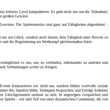
f ein höheres Level katapultieren. Es geht nicht nur um die Teilnahme;
inen großen Gewinn.
Gewinne. Die Spieleranreize sind ganz auf Fähigkeiten abgestimmt –
cht nur um Glück, sondern auch darum, dein Fähigkeit unter Beweis zu
nen und die Begeisterung am Wettkampf gleichermaßen feiert.
 ermöglichen es uns, uns zu verbinden, miteinander zu antreten und
ere Verbindungen weiter zu festigen.
vents konkurrieren wir nicht nur, sondern bilden wertvolle soziale
nter den Spielern blüht, Strategien besprochen und Erfolge kollektiv
on Gleichgesinnten umfasst zu sein. In angeregten Gesprächen und
ur Spieler – wir sind Teil von einer dynamischen Community, die von