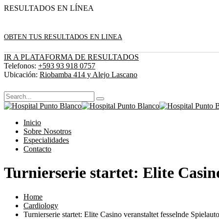
RESULTADOS EN LÍNEA
OBTEN TUS RESULTADOS EN LINEA
IR A PLATAFORMA DE RESULTADOS
Telefonos:
+593 93 918 0757
Ubicación:
Riobamba 414 y Alejo Lascano
Inicio
Sobre Nosotros
Especialidades
Contacto
Turnierserie startet: Elite Casi
Home
Cardiology
Turnierserie startet: Elite Casino veranstaltet fesselnde Spielau