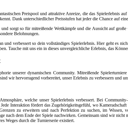
fantastischen Preispool und attraktive Anreize, die das Spielerlebnis au
erkennt. Dank unterschiedlicher Preisstufen hat jeder die Chance auf e
 und sorgt so für mitreißende Wettkämpfe und die Aussicht auf große 
esondere Belohnungen.
n und verbessert so dein vollständiges Spielerlebnis. Hier geht es ni
eben. Tauche mit uns ein in dieses unvergleichliche Erlebnis, das Kön
t
uphorie unserer dynamischen Community. Mitreißende Spielerturniere
d wir hervorragend vorbereitet, unser Erlebnis zu verbessern und uns
Atmosphäre, welche unser Spielerlebnis verbessert. Bei Community-E
ede Interaktion fördert das Zugehörigkeitsgefühl, wo Kameradschaft u
 Grenzen zu erweitern und nach Perfektion zu suchen, im Wissen, v
ange nach dem Ende der Spiele nachwirken. Gemeinsam sind wir nicht n
s Weges durch die Turnierserie existiert.