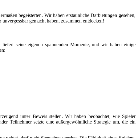
hermaßen begeisterten. Wir haben erstaunliche Darbietungen gesehen,
s so unvergessbar gemacht haben, zusammen entdecken!
r liefert seine eigenen spannenden Momente, und wir haben einige
en:
erzeugend unter Beweis stellen. Wir haben beobachtet, wie Spieler
nder Teilnehmer setzte eine außergewöhnliche Strategie um, die ein
e richtet, darf nicht übersehen werden. Die Fähigkeit eines Spielers,