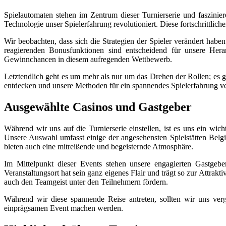
Spielautomaten stehen im Zentrum dieser Turnierserie und faszinie
Technologie unser Spielerfahrung revolutioniert. Diese fortschrittlich
Wir beobachten, dass sich die Strategien der Spieler verändert hab
reagierenden Bonusfunktionen sind entscheidend für unsere Her
Gewinnchancen in diesem aufregenden Wettbewerb.
Letztendlich geht es um mehr als nur um das Drehen der Rollen; es g
entdecken und unsere Methoden für ein spannendes Spielerfahrung ve
Ausgewählte Casinos und Gastgeber
Während wir uns auf die Turnierserie einstellen, ist es uns ein wic
Unsere Auswahl umfasst einige der angesehensten Spielstätten Belg
bieten auch eine mitreißende und begeisternde Atmosphäre.
Im Mittelpunkt dieser Events stehen unsere engagierten Gastgebe
Veranstaltungsort hat sein ganz eigenes Flair und trägt so zur Attrak
auch den Teamgeist unter den Teilnehmern fördern.
Während wir diese spannende Reise antreten, sollten wir uns ver
einprägsamen Event machen werden.