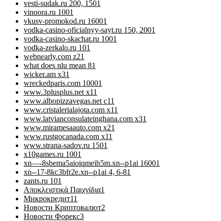
vesti-sudak.ru 200, 150
1
vinoora.ru 100
1
vkusv-promokod.ru 1600
1
vodka-casino-oficialnyy-sayt.ru 150, 200
1
vodka-casino-skachat.ru 100
1
vodka-zerkalo.ru 10
1
webnearly.com z2
1
what does nlu mean 8
1
wicker.am x3
1
wreckedparis.com 1000
1
www.3plusplus.net x1
1
www.albopizzavegas.net c1
1
www.cristalerialajota.com x1
1
www.latvianconsulateinghana.com x3
1
www.miramesaauto.com x2
1
www.rustgocanada.com x1
1
www.strana-sadov.ru 150
1
x10games.ru 100
1
xn—-8sbema5aioiqmeih5m.xn--p1ai 1600
1
xn--17-8kc3bfr2e.xn--p1ai 4, 6-8
1
zants.ru 10
1
Αποκλειστικά Παιχνίδια
1
Микрокредит
11
Новости Криптовалют
2
Новости Форекс
3