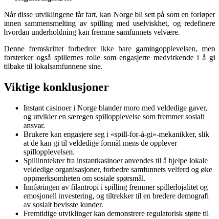
Når disse utviklingene får fart, kan Norge bli sett på som en forløper
innen sammensmelting av spilling med uselviskhet, og redefinere
hvordan underholdning kan fremme samfunnets velvære.
Denne fremskrittet forbedrer ikke bare gamingopplevelsen, men
forsterker også spillernes rolle som engasjerte medvirkende i å gi
tilbake til lokalsamfunnene sine.
Viktige konklusjoner
Instant casinoer i Norge blander moro med veldedige gaver,
og utvikler en særegen spillopplevelse som fremmer sosialt
ansvar.
Brukere kan engasjere seg i «spill-for-å-gi»-mekanikker, slik
at de kan gi til veldedige formål mens de opplever
spillopplevelsen.
Spillinntekter fra instantkasinoer anvendes til å hjelpe lokale
veldedige organisasjoner, forbedre samfunnets velferd og øke
oppmerksomheten om sosiale spørsmål.
Innføringen av filantropi i spilling fremmer spillerlojalitet og
emosjonell investering, og tiltrekker til en bredere demografi
av sosialt bevisste kunder.
Fremtidige utviklinger kan demonstrere regulatorisk støtte til