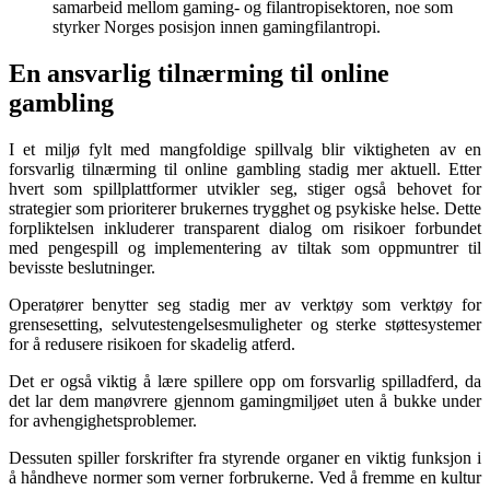
samarbeid mellom gaming- og filantropisektoren, noe som
styrker Norges posisjon innen gamingfilantropi.
En ansvarlig tilnærming til online
gambling
I et miljø fylt med mangfoldige spillvalg blir viktigheten av en
forsvarlig tilnærming til online gambling stadig mer aktuell. Etter
hvert som spillplattformer utvikler seg, stiger også behovet for
strategier som prioriterer brukernes trygghet og psykiske helse. Dette
forpliktelsen inkluderer transparent dialog om risikoer forbundet
med pengespill og implementering av tiltak som oppmuntrer til
bevisste beslutninger.
Operatører benytter seg stadig mer av verktøy som verktøy for
grensesetting, selvutestengelsesmuligheter og sterke støttesystemer
for å redusere risikoen for skadelig atferd.
Det er også viktig å lære spillere opp om forsvarlig spilladferd, da
det lar dem manøvrere gjennom gamingmiljøet uten å bukke under
for avhengighetsproblemer.
Dessuten spiller forskrifter fra styrende organer en viktig funksjon i
å håndheve normer som verner forbrukerne. Ved å fremme en kultur