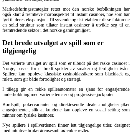
Markedsføringsstrategier rettet mot den norske befolkningen har
også klart å fremheve moroaspektet til instant casinoer, noe som har
ført til deres ekspansjon. Til syvende og sist etablerer disse faktorene
en solid struktur som tillater instant casinoer å utvikle seg til en
fremtredende sektor i det norske gamingmiljøet.
Det brede utvalget av spill som er
tilgjengelig
Det varierte utvalget av spill som er tilbudt på det raske casinoet i
Norge, passer for et bredt spekter av smaker og ferdighetsnivåer.
Spillere kan oppleve klassiske casinoklassikere som blackjack og
rulett, som gir både fortrolighet og strategi.
I tillegg gir en rekke spilleautomater en sjans for engasjerende
underholdning med varierte temaer og progressive jackpoter.
Bordspill, pokervarianter og direktesendte dealer-muligheter øker
engasjementet, slik at kundene kan oppleve en sosial setting som
minner om fysiske kasinoer.
Nye spillere i spillverdenen finner lett tilgjengelige titler, designet
med intuitive brukergrensesnitt og enkle regler.