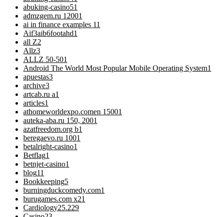
abuking-casino5
1
admzgem.ru 1200
1
ai in finance examples 1
1
Aif3aib6footahd
1
all Z
2
Allz
3
ALLZ 50-50
1
Android The World Most Popular Mobile Operating System
1
apuestas
3
archive
3
artcab.ru a
1
articles
1
athomeworldexpo.comen 1500
1
auteka-aba.ru 150, 200
1
azatfreedom.org b
1
beregaevo.ru 100
1
betalright-casino
1
Betflag
1
betnjet-casino
1
blog
11
Bookkeeping
5
burningduckcomedy.com
1
burugames.com x2
1
Cardiology
25.229
Casino
23