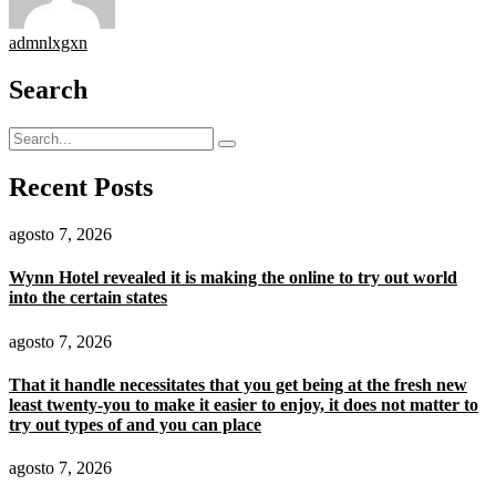
admnlxgxn
Search
Recent Posts
agosto 7, 2026
Wynn Hotel revealed it is making the online to try out world
into the certain states
agosto 7, 2026
That it handle necessitates that you get being at the fresh new
least twenty-you to make it easier to enjoy, it does not matter to
try out types of and you can place
agosto 7, 2026