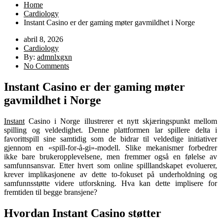
Home
Cardiology
Instant Casino er der gaming møter gavmildhet i Norge
abril 8, 2026
Cardiology
By:
admnlxgxn
No Comments
Instant Casino er der gaming møter
gavmildhet i Norge
Instant
Casino i Norge illustrerer et nytt skjæringspunkt mellom
spilling og veldedighet. Denne plattformen lar spillere delta i
favorittspill sine samtidig som de bidrar til veldedige initiativer
gjennom en «spill-for-å-gi»-modell. Slike mekanismer forbedrer
ikke bare brukeropplevelsene, men fremmer også en følelse av
samfunnsansvar. Etter hvert som online spilllandskapet evoluerer,
krever implikasjonene av dette to-fokuset på underholdning og
samfunnsstøtte videre utforskning. Hva kan dette implisere for
fremtiden til begge bransjene?
Hvordan Instant Casino støtter