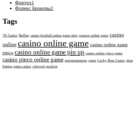
Финтех
1
Форекс Брокеры
2
Tags
casino
7K Casino
Betflag
casino football online game slots
casinon online game
casino online game
online
casino online game
casino online game pin up
pinco
casino online pinco game
casino pinco online game
entretenimiento
game
Lucky Bear Casino
slota
betting game casino
ελληνική ρουλέτα