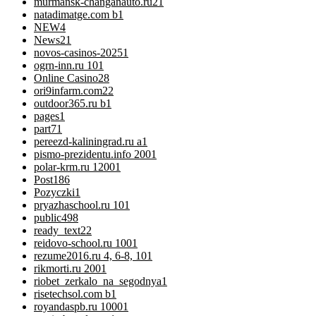
murmansk-changanauto.ru2
1
natadimatge.com b
1
NEW
4
News
21
novos-casinos-2025
1
ogrn-inn.ru 10
1
Online Casino
28
ori9infarm.com2
2
outdoor365.ru b
1
pages
1
part7
1
pereezd-kaliningrad.ru a
1
pismo-prezidentu.info 200
1
polar-krm.ru 1200
1
Post
186
Pozyczki
1
pryazhaschool.ru 10
1
public
498
ready_text
22
reidovo-school.ru 100
1
rezume2016.ru 4, 6-8, 10
1
rikmorti.ru 200
1
riobet_zerkalo_na_segodnya
1
risetechsol.com b
1
royandaspb.ru 1000
1