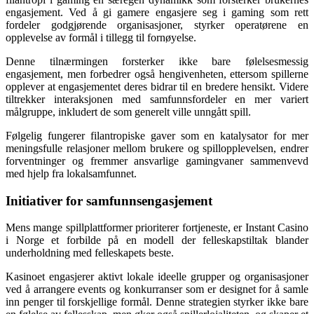
engasjement. Ved å gi gamere engasjere seg i gaming som rett
fordeler godgjørende organisasjoner, styrker operatørene en
opplevelse av formål i tillegg til fornøyelse.
Denne tilnærmingen forsterker ikke bare følelsesmessig
engasjement, men forbedrer også hengivenheten, ettersom spillerne
opplever at engasjementet deres bidrar til en bredere hensikt. Videre
tiltrekker interaksjonen med samfunnsfordeler en mer variert
målgruppe, inkludert de som generelt ville unngått spill.
Følgelig fungerer filantropiske gaver som en katalysator for mer
meningsfulle relasjoner mellom brukere og spillopplevelsen, endrer
forventninger og fremmer ansvarlige gamingvaner sammenvevd
med hjelp fra lokalsamfunnet.
Initiativer for samfunnsengasjement
Mens mange spillplattformer prioriterer fortjeneste, er Instant Casino
i Norge et forbilde på en modell der felleskapstiltak blander
underholdning med felleskapets beste.
Kasinoet engasjerer aktivt lokale ideelle grupper og organisasjoner
ved å arrangere events og konkurranser som er designet for å samle
inn penger til forskjellige formål. Denne strategien styrker ikke bare