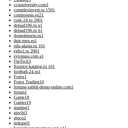
ccnuniversity.com
1
complexinvest.ru 150
1
composens.eu2
1
cork-24.ru 200
1
detsad196.ru a
1
detsad196.ru b
1
domotmoem.ru
1
dpir-mos.ru
1
edu-alania.ru 10
1
egbs1.ru 200
1
evropass.com a
1
FinTech
3
fixprice-katalog.ru 10
1
football-24.ru
1
Forex
1
Forex Trading
10
fortune-rabbit-demo-online.com
1
forum
1
Game
18
Games
19
gaming
1
giochi
3
gioco
2
gokspel
1